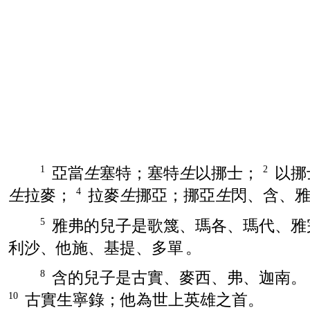
亞當
生
塞特
；
塞特
生
以挪士
；
以挪
1
2
生
拉麥
；
拉麥
生
挪亞
；
挪亞
生
閃
、
含
、
4
雅弗
的兒子是
歌篾
、
瑪各
、
瑪代
、
雅
5
利沙
、
他施
、
基提
、
多單
。
含
的兒子是
古實
、
麥西
、
弗
、
迦南
8
古實
生
寧錄
；他為世上英雄之首。
10