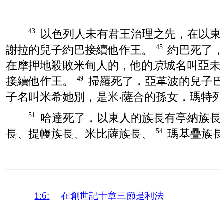
以色列
人未有君王治理之先，在
以
43
謝拉
的兒子
約巴
接續他作王。
約巴
死了
45
在
摩押
地殺敗
米甸
人的，他的
京
城名叫
亞
接續他作王。
掃羅
死了，
亞革波
的兒子
49
子名叫
米希她別
，是
米‧薩合
的孫女，
瑪特
哈達
死了，
以東
人的族長有
亭納
族
51
長、
提幔
族長、
米比薩
族長、
瑪基疊
族
54
1:6:
在創世記十章三節是利法