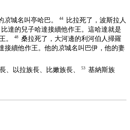
的
京
城名叫
亭哈巴
。
比拉
死了，
波斯拉
人
44
，
比達
的兒子
哈達
接續他作王。這
哈達
就是
作王。
桑拉
死了，大河邊的
利河伯
人
掃羅
48
達
接續他作王。他的
京
城名叫
巴伊
，他的妻
長、
以拉
族長、
比嫩
族長、
基納斯
族
53