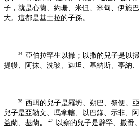
子，就是
心蘭
、
約珊
、
米但
、
米甸
、
伊施
大
。這都是
基土拉
的子孫。
亞伯拉罕
生
以撒
；
以撒
的兒子是
以
34
提幔
、
阿抹
、
洗玻
、
迦坦
、
基納斯
、
亭納
西珥
的兒子是
羅坍
、
朔巴
、
祭便
、
38
兒子是
亞勒文
、
瑪拿轄
、
以巴錄
、
示非
、
益蘭
、
基蘭
。
以察
的兒子是
辟罕
、
撒番
42