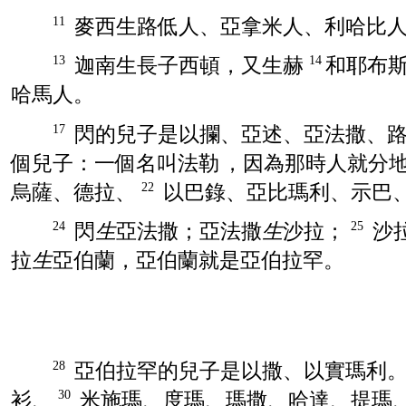
麥西
生
路低
人、
亞拿米
人、
利哈比
11
迦南
生長子
西頓
，又生
赫
和
耶布
13
14
哈馬
人。
閃
的兒子是
以攔
、
亞述
、
亞法撒
、
17
個兒子：一個名叫
法勒
，因為那時人就分
烏薩
、
德拉
、
以巴錄
、
亞比瑪利
、
示巴
22
閃
生
亞法撒
；
亞法撒
生
沙拉
；
沙
24
25
拉
生
亞伯蘭
，
亞伯蘭
就是
亞伯拉罕
。
亞伯拉罕
的兒子是
以撒
、
以實瑪利
28
衫
、
米施瑪
、
度瑪
、
瑪撒
、
哈達
、
提瑪
30