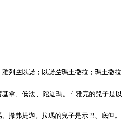
雅列
生
以諾
；
以諾
生
瑪土撒拉
；
瑪土撒拉
3
實基拿
、
低法
、
陀迦瑪
。
雅完
的兒子是
以
7
瑪
、
撒弗提迦
。
拉瑪
的兒子是
示巴
、
底但
。