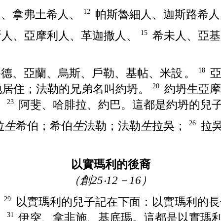
人、
拿弗土希
人、
帕斯魯細
人、
迦斯路希
人
12
斯
人、
亞摩利
人、
革迦撒
人、
希未
人、
亞基
15
路德
、
亞蘭
、
烏斯
、
戶勒
、
基帖
、
米設
。
18
地居住；
法勒
的兄弟名叫
約坍
。
約坍
生
亞摩
20
、
阿斐
、
哈腓拉
、
約巴
。這都是
約坍
的兒
23
拉
生
希伯
；
希伯
生
法勒
；
法勒
生
拉吳
；
拉
26
以實瑪利的後裔
（創25‧12－16）
。
以實瑪利
的兒子記在下面：
以實瑪利
的長
29
、
伊突
、
拿非施
、
基底瑪
。這都是
以實瑪
31