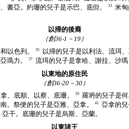
巴
、
書亞
。
約珊
的兒子是
示巴
、
底但
。
米甸
33
以掃的後裔
（創36‧1－19）
掃
和
以色列
。
以掃
的兒子是
以利法
、
流珥
、
35
、
亞瑪力
。
流珥
的兒子是
拿哈
、
謝拉
、
沙瑪
37
以東地的原住民
（創36‧20－30）
亞拿
、
底順
、
以察
、
底珊
。
羅坍
的兒子是
何
39
阿南
。
祭便
的兒子是
亞雅
、
亞拿
。
亞拿
的兒
41
、
亞干
。
底珊
的兒子是
烏斯
、
亞蘭
。
以東諸王