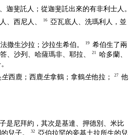
、
迦斐託
人；從
迦斐託
出來的有
非利士
人。
人、
西尼
人、
亞瓦底
人、
洗瑪利
人，並
16
亞法撒
生
沙拉
；
沙拉
生
希伯
。
希伯
生了兩
19
答
、
沙列
、
哈薩瑪非
、
耶拉
、
哈多蘭
、
21
子。
吳
生
西鹿
；
西鹿
生
拿鶴
；
拿鶴
生
他拉
；
他
27
子是
尼拜約
，其次是
基達
、
押德別
、
米比
利
的兒子。
亞伯拉罕
的妾
基土拉
所生的兒
32