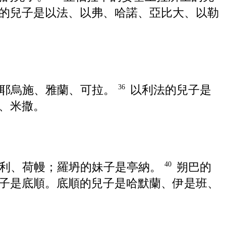
的兒子是
以法
、
以弗
、
哈諾
、
亞比大
、
以勒
耶烏施
、
雅蘭
、
可拉
。
以利法
的兒子是
36
、
米撒
。
利
、
荷幔
；
羅坍
的妹子是
亭納
。
朔巴
的
40
子是
底順
。
底順
的兒子是
哈默蘭
、
伊是班
、