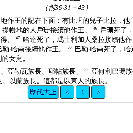
（創36‧31－43）
東
地作王的記在下面：有
比珥
的兒子
比拉
，他
，
提幔
地的人
戶珊
接續他作王。
戶珊
死了
46
未得
。
哈達
死了，
瑪士利加
人
桑拉
接續他
47
巴勒‧哈南
接續他作王。
巴勒‧哈南
死了，
哈
50
列
的女兒。
長、
亞勒瓦
族長、
耶帖
族長、
亞何利巴瑪
族
52
長、
以蘭
族長。這都是
以東
人的族長。
歷代志上
<
1
>