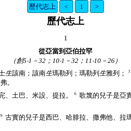
歷代志上
<
1
>
歷代志上
1
從亞當到亞伯拉罕
（創5‧1－32；10‧1－32；11‧10－26）
士
生
該南
；
該南
生
瑪勒列
；
瑪勒列
生
雅列
；
雅弗
。
完
、
土巴
、
米設
、
提拉
。
歌篾
的兒子是
亞
6
。
古實
的兒子是
西巴
、
哈腓拉
、
撒弗他
、
拉
9