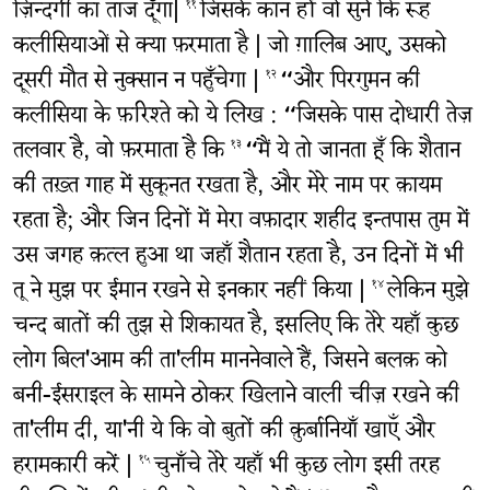
ज़िन्दगी का ताज दूँगा|
जिसके कान हों वो सुने कि रूह
११
कलीसियाओं से क्या फ़रमाता है | जो ग़ालिब आए, उसको
दूसरी मौत से नुक्सान न पहुँचेगा |
“और पिरगुमन की
१२
कलीसिया के फ़रिश्ते को ये लिख : “जिसके पास दोधारी तेज़
तलवार है, वो फ़रमाता है कि
“मैं ये तो जानता हूँ कि शैतान
१३
की तख़्त गाह में सुकूनत रखता है, और मेरे नाम पर क़ायम
रहता है; और जिन दिनों में मेरा वफ़ादार शहीद इन्तपास तुम में
उस जगह क़त्ल हुआ था जहाँ शैतान रहता है, उन दिनों में भी
तू ने मुझ पर ईमान रखने से इनकार नहीं किया |
लेकिन मुझे
१४
चन्द बातों की तुझ से शिकायत है, इसलिए कि तेरे यहाँ कुछ
लोग बिल'आम की ता'लीम माननेवाले हैं, जिसने बलक़ को
बनी-ईसराइल के सामने ठोकर खिलाने वाली चीज़ रखने की
ता'लीम दी, या'नी ये कि वो बुतों की क़ुर्बानियाँ खाएँ और
हरामकारी करें |
चुनाँचे तेरे यहाँ भी कुछ लोग इसी तरह
१५