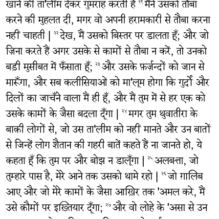
खाने की ता'लीम देकर गुमराह करती है
मैंने उसको तौबा
२१
करने की मुहलत दी, मगर वो अपनी हरामकारी से तौबा करना
नहीं चाहती |
देख, मैं उसको बिस्तर पर डालता हूँ; और जो
२२
ज़िना करते हैं अगर उसके से कामों से तौबा न करें, तो उनको
बड़ी मुसीबत में फँसाता हूँ;
और उसके फ़र्ज़न्दों को जान से
२३
मारूँगा, और सब कलीसियाओं को मा'लूम होगा कि गुर्दों और
दिलों का जाचँने वाला मैं ही हूँ, और मैं तुम में से हर एक को
उसके कामों के जैसा बदला दूँगा |
मगर तुम थुवातीरा के
२४
बाक़ी लोगों से, जो उस ता'लीम को नहीं मानते और उन बातों
से जिन्हें लोग शैतान की गहरी बातें कहते हैं ना जानते हो, ये
कहता हूँ कि तुम पर और बोझ न डालूँगा |
अलबत्ता, जो
२५
तुम्हारे पास है, मेरे आने तक उसको थामे रहो |
जो ग़ालिब
२६
आए और जो मेरे कामों के जैसा आख़िर तक 'अमल करे, मैं
उसे क़ौमों पर इख़्तियार दूँगा;
और वो लोहे के 'असा से उन
२७