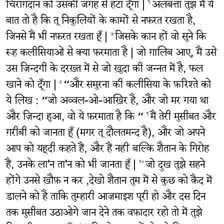
चिराग़दान को उसकी जगह से हटा दूँगा |
अलबत्ता तुझ में ये
६
बात तो है कि तू निकुलियों के कामों से नफ़रत रखता है,
जिनसे मैं भी नफ़रत रखता हूँ |
जिसके कान हों वो सुने कि
७
रूह कलीसियाओं से क्या फ़रमाता है | जो ग़ालिब आए, मैं उसे
उस ज़िन्दगी के दरख़्त में से जो ख़ुदा की जन्नत में है, फल
खाने को दूँगा |
“और समुरना की कलीसिया के फ़रिश्ते को
८
ये लिख : “जो अव्वल-ओ-आख़िर है, और जो मर गया था
और ज़िन्दा हुआ, वो ये फ़रमाता है कि “
मैं तेरी मुसीबत और
९
ग़रीबी को जानता हूँ (मगर तू दौलतमन्द है), और जो अपने
आप को यहूदी कहते हैं, और हैं नहीं बल्कि शैतान के गिरोह
हैं, उनके ला'न ता'न को भी जानता हूँ |
जो दुख तुझे सहने
१०
होंगे उनसे ख़ौफ़ न कर ,देखो शैतान तुम में से कुछ को क़ैद में
डालने को है ताकि तुम्हारी आज़माइश पूरी हो और दस दिन
तक मुसीबत उठाओगे जान देने तक वफ़ादार रहो तो में तुझे