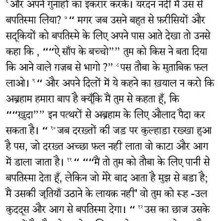
और अपने गुनाहों का इकरार करके। यरदन नदी में उस से
६
बपतिस्मा लिया?
“ मगर जब उसने बहुत से फ़रीसियों और
७
सदूकियों को बपतिस्मे के लिए अपने पास आते देखा तो उनसे
कहा कि , ““ऐ साँप के बच्चो”” तुम को किस ने बता दिया
कि आने वाले ग़ज़ब से भागो ?”
पस तौबा के मुताबिक़ फ़ल
८
लाओ।
“ और अपने दिलों में ये कहने का ख़याल न करो कि
९
अब्रहाम हमारा बाप है क्यूँकि मैं तुम से कहता हूँ, कि
““ख़ुदा”” इन पत्थरों से अब्रहाम के लिए औलाद पैदा कर
सकता है। “
जब दरख़्तों की जड़ पर कुल्हाड़ा रख्खा हुआ
१०
है पस, जो दरख़्त अच्छा फ़ल नहीं लाता वो काटा और आग
में डाला जाता है।
“ ““मैं तो तुम को तौबा के लिए पानी से
११
बपतिस्मा देता हूँ, लेकिन जो मेरे बाद आता है मुझ से बड़ा है;
मैं उसकी जूतियाँ उठाने के लायक़ नहीं' वो तुम को रूह -उल
कुददूस और आग से बपतिस्मा देगा। “
उस का छाज उसके
१२