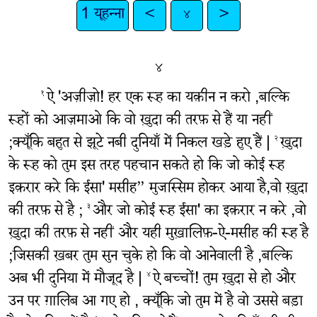
1 यूहन्ना
<
४
>
४
ऐ 'अज़ीज़ो! हर एक रूह का यक़ीन न करो ,बल्कि
१
रूहों को आज़माओ कि वो ख़ुदा की तरफ़ से हैं या नहीं
;क्यूँकि बहुत से झूटे नबी दुनियाँ में निकल खड़े हुए हैं |
ख़ुदा
२
के रूह को तुम इस तरह पहचान सकते हो कि जो कोई रूह
इक़रार करे कि ईसा' मसीह” मुजस्सिम होकर आया है,वो ख़ुदा
की तरफ़ से है ;
और जो कोई रूह ईसा' का इक़रार न करे ,वो
३
ख़ुदा की तरफ़ से नहीं और यही मुख़ालिफ़-ऐ-मसीह की रूह है
;जिसकी ख़बर तुम सुन चुके हो कि वो आनेवाली है ,बल्कि
अब भी दुनिया में मौजूद है |
ऐ बच्चों! तुम ख़ुदा से हो और
४
उन पर ग़ालिब आ गए हो , क्यूँकि जो तुम में है वो उससे बड़ा