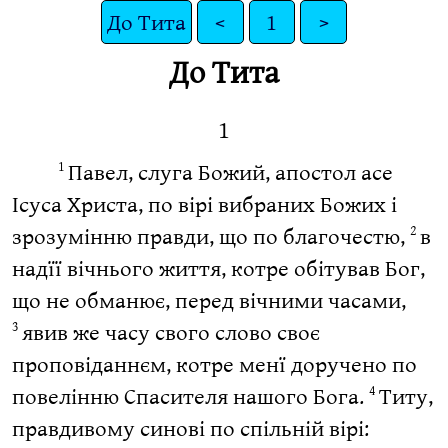
До Тита
<
1
>
До Тита
1
Павел, слуга Божий, апостол асе
1
Ісуса Христа, по вірі вибраних Божих і
зрозумінню правди, що по благочестю,
в
2
надїї вічнього життя, котре обітував Бог,
що не обманює, перед вічними часами,
явив же часу свого слово своє
3
проповіданнєм, котре менї доручено по
повелінню Спасителя нашого Бога.
Титу,
4
правдивому синові по спільній вірі: