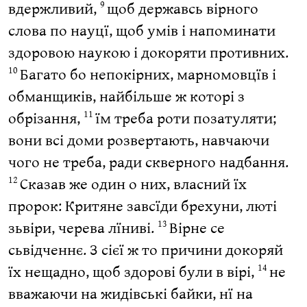
вдержливий,
щоб державсь вірного
9
слова по науцї, щоб умів і напоминати
здоровою наукою і докоряти противних.
Багато бо непокірних, марномовцїв і
10
обманщиків, найбільше ж которі з
обрізання,
їм треба роти позатуляти;
11
вони всі доми розвертають, навчаючи
чого не треба, ради скверного надбання.
Сказав же один о них, власний їх
12
пророк: Критяне завсїди брехуни, люті
зьвіри, черева лїниві.
Вірне се
13
сьвідченнє. З сієї ж то причини докоряй
їх нещадно, щоб здорові були в вірі,
не
14
вважаючи на жидівські байки, нї на