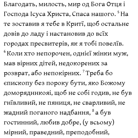
Благодать, милость, мир од Бога Отця і
Господа Ісуса Христа, Спаса нашого.
На
5
те зоставив я тебе в Критї, щоб остальне
довів до ладу і настановив до всїх
городах пресвитерів, як я тобі повелїв.
Коли хто непорочен, однієї жінки муж,
6
мав вірних дітей, недокорених за
розврат, або непокірних.
Треба бо
7
єпископу без пороку бути, яко Божому
доморядннкояі, щоб не собі годив, не був
гнївливий, не пяниця, не сварливий, не
жадний поганого надбання,
а був
8
гостинний, любив добре, (у всьому)
мірний, праведний, преподобний,