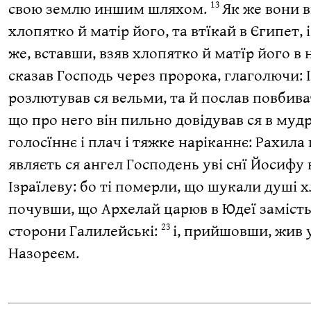
свою землю иншим шляхом.
Як же вони в
13
хлопятко й матір його, та втїкай в Єгипет,
же, вставши, взяв хлопятко й матїр його в н
сказав Господь через пророка, глаголючи: 
розлютував ся вельми, та й послав повбиват
що про него він пильно довідував ся в муд
голосїннє і плач і тяжке наріканнє: Рахила 
являєть ся ангел Господень уві снї Йосифу 
Ізраїлеву: бо ті померли, що шукали душі 
почувши, що Архелай царюв в Юдеї замість б
сторони Галилейські:
і, прийшовши, жив у
23
Назореєм.