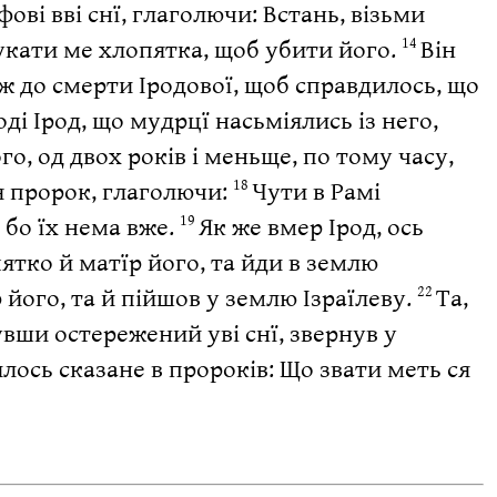
ові вві снї, глаголючи: Встань, візьми
 шукати ме хлопятка, щоб убити його.
Він
14
ж до смерти Іродової, щоб справдилось, що
ді Ірод, що мудрцї насьміялись із него,
го, од двох років і меньще, по тому часу,
я пророк, глаголючи:
Чути в Рамі
18
, бо їх нема вже.
Як же вмер Ірод, ось
19
ятко й матїр його, та йди в землю
ір його, та й пійшов у землю Ізраїлеву.
Та,
22
увши остережений уві снї, звернув у
лось сказане в пророків: Що звати меть ся