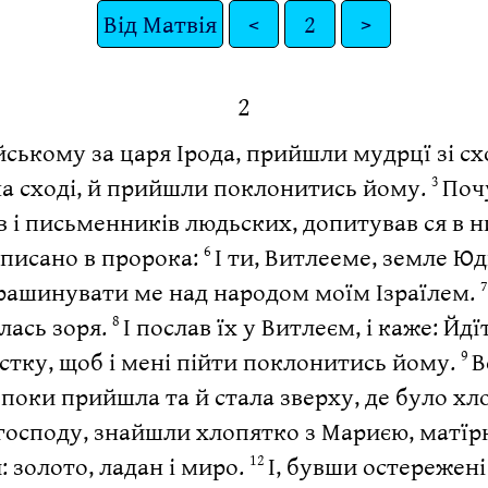
Від Матвія
<
2
>
2
йському за царя Ірода, прийшли мудрцї зі с
на сході, й прийшли поклонитись йому.
Почу
3
їв і письменників людьских, допитував ся в н
аписано в пророка:
І ти, Витлееме, земле Ю
6
трашинувати ме над народом моїм Ізраїлем.
лась зоря.
І послав їх у Витлеєм, і каже: Йд
8
істку, щоб і мені пійти поклонитись йому.
В
9
, поки прийшла та й стала зверху, де було хл
 господу, знайшли хлопятко з Мариєю, матїр
 золото, ладан і миро.
І, бувши остережені 
12