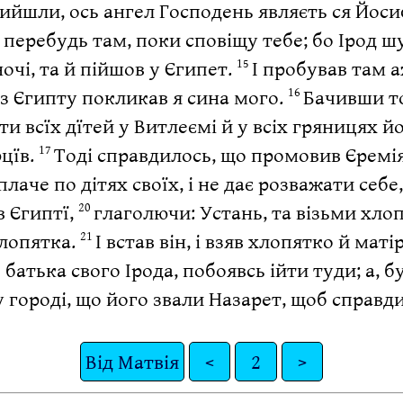
ийшли, ось ангел Господень являєть ся Йосиф
 і перебудь там, поки сповіщу тебе; бо Ірод
очі, та й пійшов у Єгипет.
І пробував там а
15
Із Єгипту покликав я сина мого.
Бачивши то
16
и всїх дїтей у Витлеємі й у всіх гряницях йо
рцїв.
Тоді справдилось, що промовив Єремі
17
плаче по дітях своїх, і не дає розважати себе
в Єгиптї,
глаголючи: Устань, та візьми хлоп
20
хлопятка.
І встав він, і взяв хлопятко й мат
21
атька свого Ірода, побоявсь ійти туди; а, б
 городі, що його звали Назарет, щоб справди
Від Матвія
<
2
>