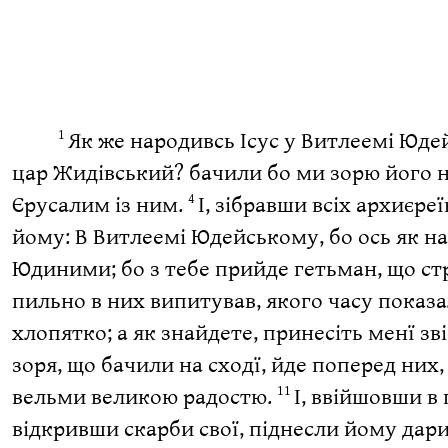
Як же народивсь Ісус у Витлеемі Юде
1
цар Жидівський? бачили бо ми зорю його 
Єрусалим із ним.
І, зібравши всіх архиєре
4
йому: В Витлеемі Юдейському, бо ось як н
Юдиними; бо з тебе прийде гетьман, що с
пильно в них випитував, якого часу показа
хлопятко; а як знайдете, принесіть менї зв
зоря, що бачили на сходї, йде поперед них
вельми великою радостю.
І, ввійшовши в
11
відкривши скарби свої, піднесли йому дари: