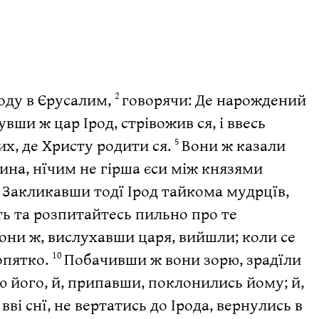
ходу в Єрусалим,
говорячи: Де нарождений
2
вши ж цар Ірод, стрівожив ся, і ввесь
их, де Христу родити ся.
Вони ж казали
5
дина, нїчим не гірша єси між князями
Закликавши тодї Ірод тайкома мудрцїв,
7
їть та розпитайтесь пильно про те
они ж, вислухавши царя, вийшли; коли се
опятко.
Побачивши ж вони зорю, зрадїли
10
ю його, й, припавши, поклонились йому; й,
вві снї, не вертатись до Ірода, вернулись в