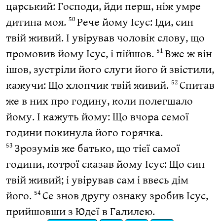
царський: Господи, йди перш, ніж умре
дитина моя.
Рече йому Ісус: Іди, син
50
твій живий. І увірував чоловік слову, що
промовив йому Ісус, і пійшов.
Вже ж він
51
ішов, зустріли його слуги його й звістили,
кажучи: Що хлопчик твій живий.
Спитав
52
же в них про годину, коли полегшало
йому. І кажуть йому: Що вчора семої
години покинула його горячка.
Зрозумів же батько, що тієї самої
53
години, котрої сказав йому Ісус: Що син
твій живий; і увірував сам і ввесь дім
його.
Се знов другу ознаку зробив Ісус,
54
прийшовши з Юдеї в Галилею.