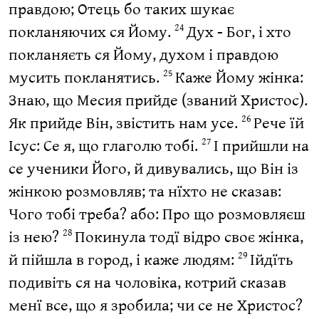
правдою; Отець бо таких шукає
покланяючих ся Йому.
Дух - Бог, і хто
24
покланяєть ся Йому, духом і правдою
мусить покланятись.
Каже Йому жінка:
25
Знаю, що Месия прийде (званий Христос).
Як прийде Він, звістить нам усе.
Рече їй
26
Ісус: Се я, що глаголю тобі.
І прийшли на
27
се ученики Його, й дивувались, що Він із
жінкою розмовляв; та нїхто не сказав:
Чого тобі треба? або: Про що розмовляєш
із нею?
Покинула тодї відро своє жінка,
28
й пійшла в город, і каже людям:
Ійдїть
29
подивіть ся на чоловіка, котрий сказав
менї все, що я зробила; чи се не Христос?