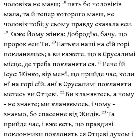
чоловіка не маєш;
пять бо чоловіків
18
мала, та й тепер которого маєш, не
чоловік тобі; у сьому правду сказала єси.
Каже Йому жінка: Добродїю, бачу, що
19
пророк єеи Ти.
Батьки наші на сїй горі
20
покланялись; а ви кажете, що в Єрусалимі
місце, де треба покланяти ся.
Рече їй
21
Ісус: Жінко, вір менї, що прийде час, коли
нї на горі сїй, анї в Єрусалимі покланяти
метесь ви Отцеві.
Ви кланяєтесь, а чому
22
- не знаєте; ми кланяємось, і чому -
знаємо, бо спасенне від Жидів.
Та
23
прийде час, і вже єсть, що правдиві
поклонники поклонять ся Отцеві духом і