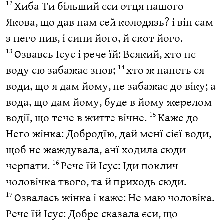
Хиба Ти більший єси отця нашого
12
Якова, що дав нам сей колодязь? і він сам
з него пив, і сини його, й скот його.
Озвавсь Ісус і рече їй: Всякий, хто пє
13
воду сю забажає знов;
хто ж напєть ся
14
води, що я дам йому, не забажає до віку; а
вода, що дам йому, буде в йому жерелом
водії, що тече в житте вічне.
Каже до
15
Него жінка: Добродїю, дай менї сієї води,
щоб не жаждувала, анї ходила сюди
черпати.
Рече їй Ісус: Іди поклич
16
чоловічка твого, та й приходь сюди.
Озвалась жінка і каже: Не маю чоловіка.
17
Рече їй Ісус: Добре сказала єси, що