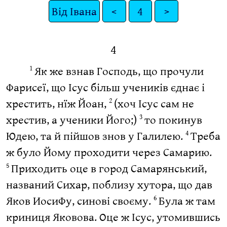
Від Івана
<
4
>
4
Як же взнав Господь, що прочули
1
Фарисеї, що Ісус більш учеників єднає і
хрестить, нїж Йоан,
(хоч Ісус сам не
2
хрестив, а ученики Його;)
то покинув
3
Юдею, та й пійшов знов у Галилею.
Треба
4
ж було Йому проходити через Самарию.
Приходить оце в город Самарянський,
5
названий Сихар, поблизу хутора, що дав
Яков ИосиФу, синові своєму.
Була ж там
6
криниця Яковова. Оце ж Ісус, утомившись