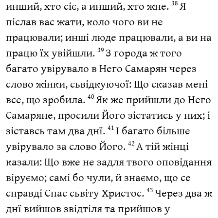
инший, хто сіє, а инший, хто жне.
Я
38
післав вас жати, коло чого ви не
працювали; инші люде працювали, а ви на
працю їх увійшли.
З города ж того
39
багато увірувало в Него Самарян через
слово жінки, сьвідкуючої: Що сказав мені
все, що зробила.
Як же прийшли до Него
40
Самаряне, просили Його зістатись у них; і
зіставсь там два днї.
І багато більше
41
увірувало за слово Його.
А тій жінці
42
казали: Що вже не задля твого оповідання
віруємо; самі бо чули, й знаємо, що се
справді Спас сьвіту Христос.
Через два ж
43
днї вийшов звідтіля та прийшов у