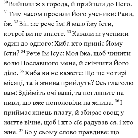
Вийшли ж з города, й прийшли до Него.
30
Тим часом просили Його ученики: Рави,
31
їж.
Він же рече їм: Я маю їжу їсти,
32
котрої ви не знаєте.
Казали ж ученики
33
один до одного: Хиба хто приніс Йому
їсти?
Рече їм Ісус: Моя їжа, щоб чинити
34
волю Пославшого мене, й скінчити Його
діло.
Хиба ви не кажете: Що ще чотирі
35
місяці, та й жнива прийдуть? Ось глаголю
вам: Здійміть очі ваші, та погляньте на
ниви, що вже пополовіли на жнива.
І
36
приймає жнець плату, й збирає овощ у
житте вічне, щоб і хто сїє радував ся, і хто
жне.
Бо у сьому слово правдиве: що
37