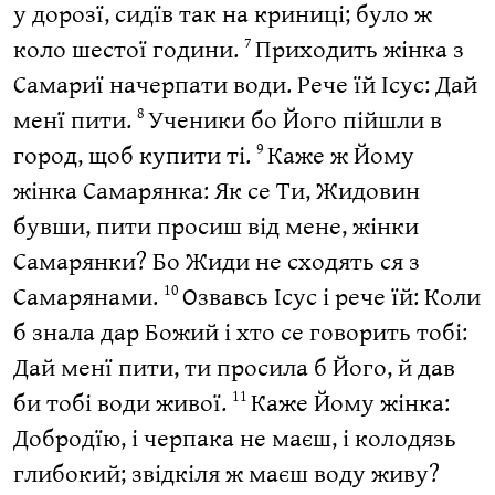
у дорозї, сидїв так на криниці; було ж
коло шестої години.
Приходить жінка з
7
Самариї начерпати води. Рече їй Ісус: Дай
менї пити.
Ученики бо Його пійшли в
8
город, щоб купити ті.
Каже ж Йому
9
жінка Самарянка: Як се Ти, Жидовин
бувши, пити просиш від мене, жінки
Самарянки? Бо Жиди не сходять ся з
Самарянами.
Озвавсь Ісус і рече їй: Коли
10
б знала дар Божий і хто се говорить тобі:
Дай менї пити, ти просила б Його, й дав
би тобі води живої.
Каже Йому жінка:
11
Добродїю, і черпака не маєш, і колодязь
глибокий; звідкіля ж маєш воду живу?