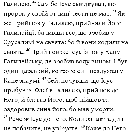
Галилею.
Сам бо Ісус сьвідкував, що
44
пророк у своїй отчинї чести не має.
Як
45
же прийшов у Галилею, прийняли Його
Галилейцї, бачивши все, що зробив у
Єрусалимі на сьвята: бо й вони ходили на
сьвята.
Прийшов же Ісус ізнов у Кану
46
Галилейську, де зробив воду вином. І був
один царський, котрого син нездужав у
Капернаумі.
Сей, почувши, що Ісус
47
прибув із Юдеї в Галилею, прийшов до
Него, й благав Його, щоб пійшов та
оздоровив сина його, бо мав умерти.
Рече ж Ісус до него: Коли ознак та див
48
не побачите, не увіруєте.
Каже до Него
49