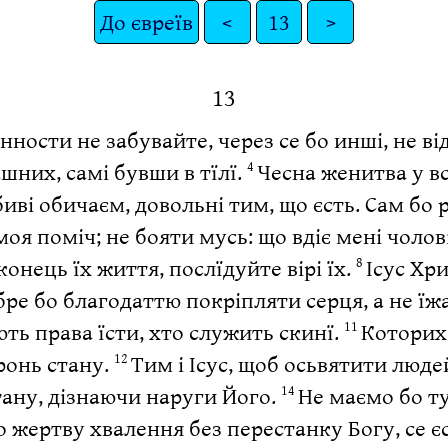
До євреїв
<
13
>
13
нности не забувайте, через се бо инші, не ві
ашних, самі бувши в тїлї.
Чесна женитва у вс
4
иві обичаєм, довольні тим, що єсть. Сам бо р
оя поміч; не бояти мусь: що вдіє мені чолов
онець їх життя, послїдуйте вірі їх.
Ісус Хри
8
бре бо благодаттю покріпляти серця, а не їж
ть права їсти, хто служить скинї.
Которих
11
ронь стану.
Тим і Ісус, щоб осьвятити люде
12
тану, дізнаючи наруги Його.
Не маємо бо ту
14
жертву хвалення без перестанку Богу, се єс