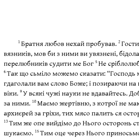
Братня любов нехай пробував.
Гости
1
2
вязників, мов би з ними ви увязнені, бідол
перелюбників судити ме Бог
Не сріблолюб
5
Так що сьміло можемо сказати: “Господь м
6
гдаголали вам слово Боже; і позираючи на к
віки.
У всякі чужі науки не вдавайтесь. До
9
за ними.
Маємо жертівню, з котрої не маю
10
архиєрей за гріхи, тих мясо палить ся осто
Тим же опе вийдімо до Нього осторонь с
13
шукаємо.
Тим оце через Нього приносьмо 
15