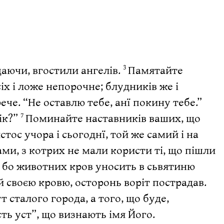
даючи, вгостили ангелів.
Памятайте
3
іх і ложе непорочне; блудників же і
ече. “Не оставлю тебе, анї покину тебе.”
ік?”
Поминайте наставників ваших, що
7
стос учора і сьогоднї, той же самий і на
ами, з котрих не мали користи ті, що пішли
 бо животних кров уносить в сьвятиню
й своєю кровю, осторонь воріт пострадав.
т сталого города, а того, що буде,
ть уст”, що визнають імя Його.