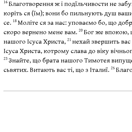
Благотворення ж і подїльчивости не заб
16
коріть ся (їм); вони бо пильнують душ ваши
се.
Моліте ся за нас: уповаємо бо, що доб
18
скоро вернено мене вам.
Бог же впокою, 
20
нашого Ісуса Христа,
нехай звершить вас 
21
Ісуса Христа, котрому слава до віку вічньо
Знайте, що брата нашого Тимотея випущен
23
сьвятих. Витають вас ті, що з Італиї.
Благо
25