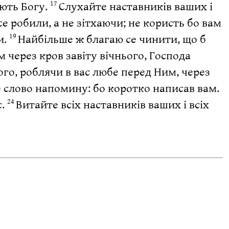
ють Богу.
Слухайте наставників ваших і
17
се робили, а не зітхаючи; не користь бо вам
и.
Найбільше ж благаю се чинити, що б
19
 через кров завіту вічнього, Господа
го, роблячи в вас любе перед Ним, через
е слово напомину: бо коротко написав вам.
с.
Витайте всіх наставників ваших і всіх
24