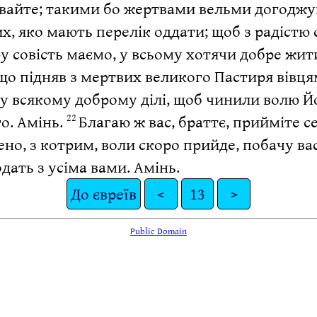
увайте; такими бо жертвами вельми догоджу
х, яко мають перелік оддати; щоб з радістю 
ру совість маємо, у всьому хотячи добре жит
що підняв з мертвих великого Пастиря вівцям
у всякому доброму ділі, щоб чинили волю Йо
го. Амінь.
Благаю ж вас, браттє, прийміте с
22
о, з котрим, воли скоро прийде, побачу ва
дать з усіма вами. Амінь.
До євреїв
<
13
>
Public Domain