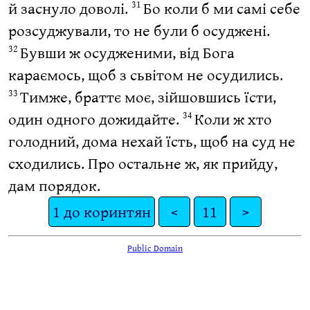
й заснуло доволі.
Бо коли б ми самі себе
31
розсуджували, то не були б осуджені.
Бувши ж осудженими, від Бога
32
караємось, щоб з сьвітом не осудились.
Тимже, браттє моє, зійшовшись їсти,
33
один одного дожидайте.
Коли ж хто
34
голодний, дома нехай їсть, щоб на суд не
сходились. Про остальне ж, як прийду,
дам порядок.
1 до коринтян
<
11
>
Public Domain