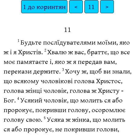
1 до коринтян
<
11
>
11
Будьте послїдувателями моїми, яко
1
ж і я Христів.
Хвалю ж вас, браттє, що все
2
моє памятаєте і, яко ж я передав вам,
перекази держите.
Хочу ж, щоб ви знали,
3
що всякому чоловікові голова Христос,
голова жінці чоловік, голова ж Христу -
Бог.
Усякий чоловік, що молить ся або
4
пророкує, покривши голову, осоромлює
голову свою.
Усяка ж жінка, що молить
5
ся або пророкує, не покривши голови,