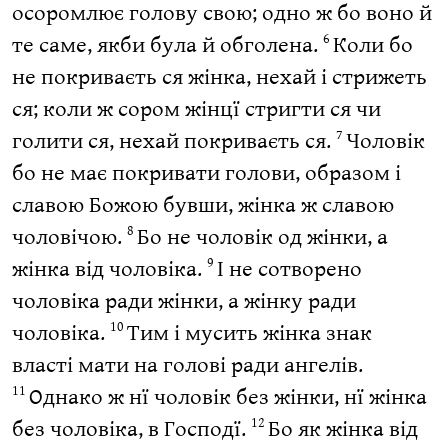
осоромлює голову свою; одно ж бо воно й
те саме, якби була й обголена.
Коли бо
6
не покриваєть ся жінка, нехай і стрижеть
ся; коли ж сором жінцї стригти ся чи
голити ся, нехай покриваєть ся.
Чоловік
7
бо не має покривати голови, образом і
славою Божою бувши, жінка ж славою
чоловічою.
Бо не чоловік од жінки, а
8
жінка від чоловіка.
І не сотворено
9
чоловіка ради жінки, а жінку ради
чоловіка.
Тим і мусить жінка знак
10
власті мати на голові ради ангелів.
Однако ж нї чоловік без жінки, нї жінка
11
без чоловіка, в Господї.
Бо як жінка від
12