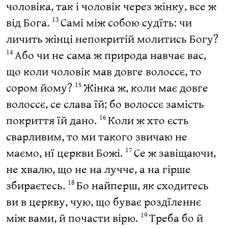
чоловіка, так і чоловік через жінку, все ж
від Бога.
Самі між собою судїть: чи
13
личить жінці непокритій молитись Богу?
Або чи не сама ж природа навчає вас,
14
що коли чоловік мав довге волоссє, то
сором йому?
Жінка ж, коли має довге
15
волоссє, се слава їй; бо волоссє замість
покриття їй дано.
Коли ж хто єсть
16
сварливим, то ми такого звичаю не
маємо, нї церкви Божі.
Се ж завіщаючи,
17
не хвалю, що не на лучче, а на гірше
збираєтесь.
Бо найперш, як сходитесь
18
ви в церкву, чую, що буває роздїленнє
між вами, й почасти вірю.
Треба бо й
19