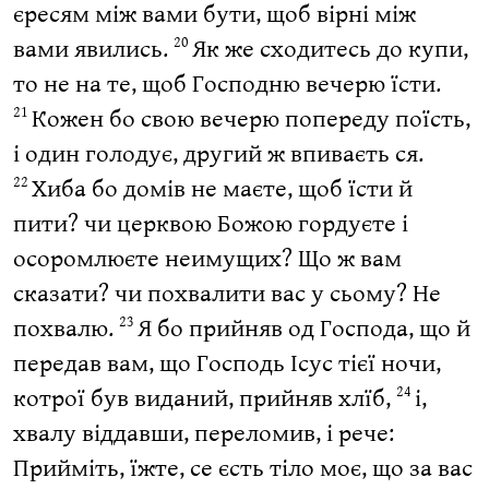
єресям між вами бути, щоб вірні між
вами явились.
Як же сходитесь до купи,
20
то не на те, щоб Господню вечерю їсти.
Кожен бо свою вечерю попереду поїсть,
21
і один голодує, другий ж впиваєть ся.
Хиба бо домів не маєте, щоб їсти й
22
пити? чи церквою Божою гордуєте і
осоромлюєте неимущих? Що ж вам
сказати? чи похвалити вас у сьому? Не
похвалю.
Я бо прийняв од Господа, що й
23
передав вам, що Господь Ісус тієї ночи,
котрої був виданий, прийняв хлїб,
і,
24
хвалу віддавши, переломив, і рече:
Прийміть, їжте, се єсть тіло моє, що за вас