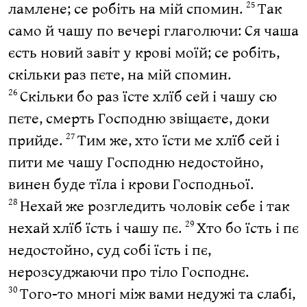
ламлене; се робіть на мій спомин.
Так
25
само й чашу по вечері глаголючи: Ся чаша
єсть новий завіт у крові моїй; се робіть,
скільки раз пєте, на мій спомин.
Скільки бо раз їсте хлїб сей і чашу сю
26
пєте, смерть Господню звіщаєте, доки
прийде.
Тим же, хто їсти ме хлїб сей і
27
пити ме чашу Господню недостойно,
винен буде тїла і крови Господньої.
Нехай же розгледить чоловік себе і так
28
нехай хлїб їсть і чашу пє.
Хто бо їсть і пє
29
недостойно, суд собі їсть і пє,
нерозсуджаючи про тіло Господнє.
Того-то многі між вами недужі та слабі,
30