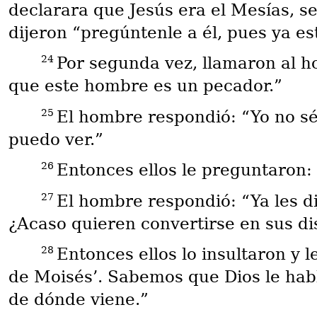
declarara que Jesús era el Mesías, s
dijeron “pregúntenle a él, pues ya e
24
Por segunda vez, llamaron al ho
que este hombre es un pecador.”
25
El hombre respondió: “Yo no sé 
puedo ver.”
26
Entonces ellos le preguntaron:
27
El hombre respondió: “Ya les d
¿Acaso quieren convertirse en sus di
28
Entonces ellos lo insultaron y 
de Moisés’. Sabemos que Dios le habl
de dónde viene.”