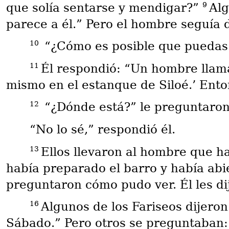
9
que solía sentarse y mendigar?”
Alg
parece a él.” Pero el hombre seguía 
10
“¿Cómo es posible que puedas 
11
Él respondió: “Un hombre llamad
mismo en el estanque de Siloé.’ Enton
12
“¿Dónde está?” le preguntaron
“No lo sé,” respondió él.
13
Ellos llevaron al hombre que ha
había preparado el barro y había abi
preguntaron cómo pudo ver. Él les dij
16
Algunos de los Fariseos dijero
Sábado.” Pero otros se preguntaban