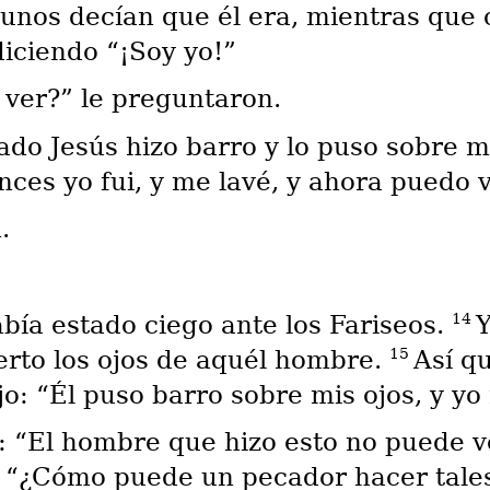
unos decían que él era, mientras que o
diciendo “¡Soy yo!”
ver?” le preguntaron.
o Jesús hizo barro y lo puso sobre mis
ces yo fui, y me lavé, y ahora puedo v
.
14
bía estado ciego ante los Fariseos.
Y
15
erto los ojos de aquél hombre.
Así qu
o: “Él puso barro sobre mis ojos, y yo
n: “El hombre que hizo esto no puede v
: “¿Cómo puede un pecador hacer tale