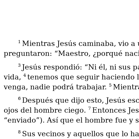
1
Mientras Jesús caminaba, vio a
preguntaron: “Maestro, ¿porqué naci
3
Jesús respondió: “Ni él, ni sus
4
vida,
tenemos que seguir haciendo l
5
venga, nadie podrá trabajar.
Mientra
6
Después que dijo esto, Jesús esc
7
ojos del hombre ciego.
Entonces Jesú
“enviado”). Así que el hombre fue y s
8
Sus vecinos y aquellos que lo 