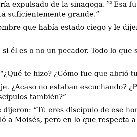
23
ería expulsado de la sinagoga.
Esa fu
stá suficientemente grande.”
mbre que había estado ciego y le dije
si él es o no un pecador. Todo lo que 
 “¿Qué te hizo? ¿Cómo fue que abrió tu
ije. ¿Acaso no estaban escuchando? ¿
scípulos también?”
le dijeron: “Tú eres discípulo de ese h
ó a Moisés, pero en lo que respecta a