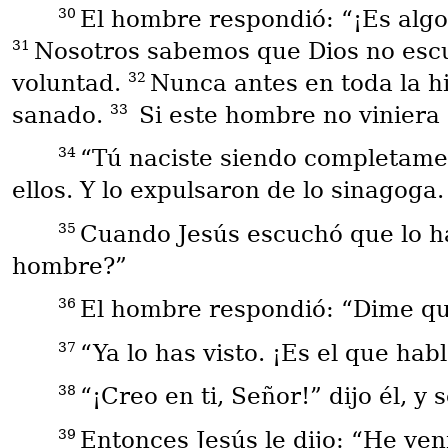
30
El hombre respondió: “¡Es algo
31
Nosotros sabemos que Dios no escuc
32
voluntad.
Nunca antes en toda la h
33
sanado.
Si este hombre no viniera 
34
“Tú naciste siendo completame
ellos. Y lo expulsaron de lo sinagoga.
35
Cuando Jesús escuchó que lo ha
hombre?”
36
El hombre respondió: “Dime qui
37
“Ya lo has visto. ¡Es el que habl
38
“¡Creo en ti, Señor!” dijo él, y 
39
Entonces Jesús le dijo: “He ven