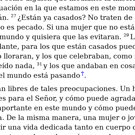
situación en la que estamos en este mo
27
án.
¿Están ya casados? No traten de 
no es pecado. Si una mujer que no está
29
mundo y quisiera que las evitaran.
L
elante, para los que están casados pu
o lloraran, y los que celebraban, como
31
eído nada,
y los que andaban en cosa
†
 del mundo está pasando
.
an libres de tales preocupaciones. Un
es para el Señor, y cómo puede agrada
importante en este mundo y cómo pued
a. De la misma manera, una mujer o jov
vir una vida dedicada tanto en cuerpo 