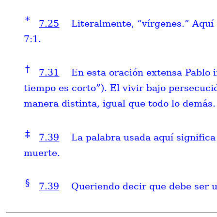
*
7.25
Literalmente, “vírgenes.” Aquí 
7:1.
†
7.31
En esta oración extensa Pablo 
tiempo es corto”). El vivir bajo persecuci
manera distinta, igual que todo lo demás.
‡
7.39
La palabra usada aquí significa
muerte.
§
7.39
Queriendo decir que debe ser u