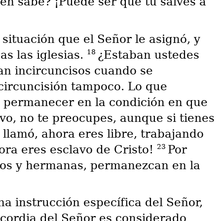
ién sabe? ¡Puede ser que tú salves a
situación que el Señor le asignó, y
18
as las iglesias.
¿Estaban ustedes
an incircuncisos cuando se
incircuncisión tampoco. Lo que
 permanecer en la condición en que
vo, no te preocupes, aunque si tienes
 llamó, ahora eres libre, trabajando
23
ora eres esclavo de Cristo!
Por
s y hermanas, permanezcan en la
a instrucción específica del Señor,
cordia del Señor es considerado