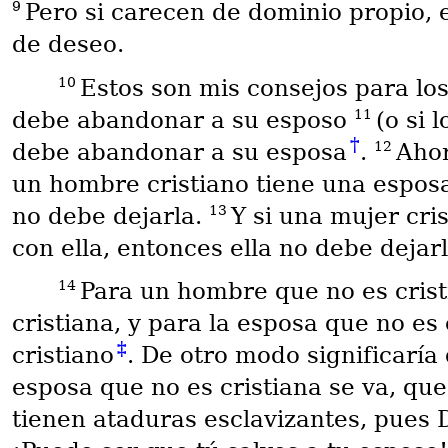
9
Pero si carecen de dominio propio,
de deseo.
10
Estos son mis consejos para lo
11
debe abandonar a su esposo
(o si 
†
12
debe abandonar a su esposa
.
Ahor
un hombre cristiano tiene una esposa
13
no debe dejarla.
Y si una mujer cri
con ella, entonces ella no debe dejarl
14
Para un hombre que no es cristi
cristiana, y para la esposa que no es 
‡
cristiano
. De otro modo significaría
esposa que no es cristiana se va, que
tienen ataduras esclavizantes, pues D