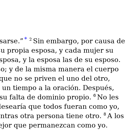
*
2
sarse.”
Sin embargo, por causa de
su propia esposa, y cada mujer su
sposa, y la esposa las de su esposo.
oso; y de la misma manera el cuerpo
ue no se priven el uno del otro,
 un tiempo a la oración. Después,
6
 su falta de dominio propio.
No les
desearía que todos fueran como yo,
8
ntras otra persona tiene otro.
A los
 mejor que permanezcan como yo.