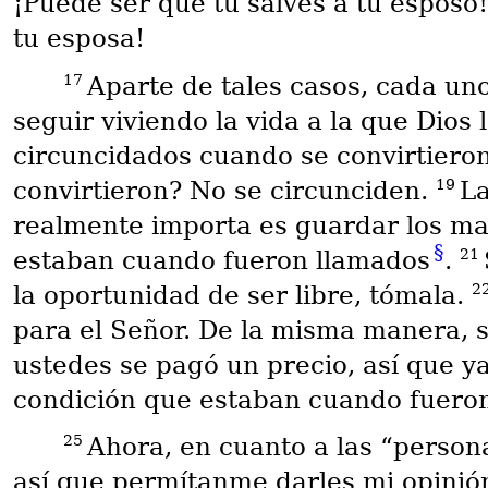
¡Puede ser que tú salves a tu esposo!
tu esposa!
17
Aparte de tales casos, cada uno
seguir viviendo la vida a la que Dios 
circuncidados cuando se convirtieron
19
convirtieron? No se circunciden.
La
realmente importa es guardar los m
§
21
estaban cuando fueron llamados
.
2
la oportunidad de ser libre, tómala.
para el Señor. De la misma manera, si
ustedes se pagó un precio, así que y
condición que estaban cuando fueron
25
Ahora, en cuanto a las “person
así que permítanme darles mi opinió