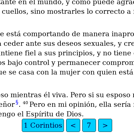
rtante en el mundo, y cómo puede agra
 cuellos, sino mostrarles lo correcto a
se está comportando de manera inapro
 ceder ante sus deseos sexuales, y cr
iene fiel a sus principios, y no tiene 
s bajo control y permanecer comprome
 se casa con la mujer con quien está
so mientras él viva. Pero si su esposo
§
40
Señor
.
Pero en mi opinión, ella sería 
ngo el Espíritu de Dios.
1 Corintios
<
7
>