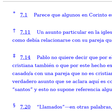
*
7.1
Parece que algunos en Corinto es
†
7.11
Un asunto particular en la igle
como debía relacionarse con su pareja que
‡
7.14
Pablo no quiere decir que por e
cristiana también o que por este hecho ex
casado/a con una pareja que no es cristia
verdadero asunto que se aclara aquí es co
“santos” y esto no supone referencia algun
§
7.20
“Llamados”—en otras palabras,