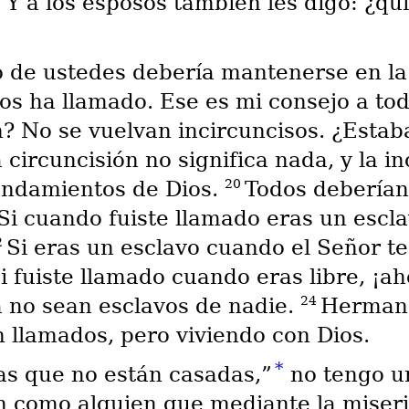
 Y a los esposos también les digo: ¿qu
 de ustedes debería mantenerse en la 
los ha llamado. Ese es mi consejo a tod
? No se vuelvan incircuncisos. ¿Estab
 circuncisión no significa nada, y la 
20
andamientos de Dios.
Todos deberían
Si cuando fuiste llamado eras un escla
2
Si eras un esclavo cuando el Señor te
 fuiste llamado cuando eras libre, ¡ah
24
a no sean esclavos de nadie.
Hermano
 llamados, pero viviendo con Dios.
*
as que no están casadas,”
no tengo un
n como alguien que mediante la miseri