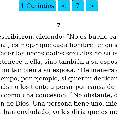
1 Corintios
<
7
>
7
scribieron, diciendo: “No es bueno ca
xual, es mejor que cada hombre tenga 
facer las necesidades sexuales de su e
ertenece a ella, sino también a su esp
5
 sino también a su esposa.
De manera q
empo, por ejemplo, si quieren dedicar
ás no los tiente a pecar por causa de
7
o como una concesión.
No obstante, 
n de Dios. Una persona tiene uno, mie
ue han enviudado, yo les diría que es