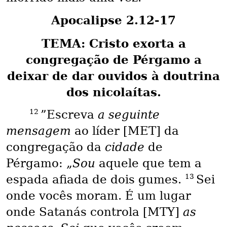
Apocalipse 2.12-17
TEMA: Cristo exorta a
congregação de Pérgamo a
deixar de dar ouvidos à doutrina
dos nicolaítas.
12
”Escreva
a seguinte
mensagem
ao líder [MET] da
congregação da
cidade
de
Pérgamo: „
Sou
aquele que tem a
13
espada afiada de dois gumes.
Sei
onde vocês moram. É um lugar
onde Satanás controla [MTY]
as