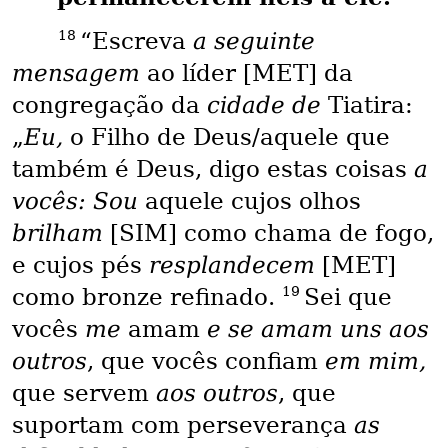
18
“Escreva
a seguinte
mensagem
ao líder [MET] da
congregação da
cidade de
Tiatira:
„
Eu,
o Filho de Deus/aquele que
também é Deus, digo estas coisas
a
vocês: Sou
aquele cujos olhos
brilham
[SIM] como chama de fogo,
e cujos pés
resplandecem
[MET]
19
como bronze refinado.
Sei que
vocês
me
amam
e se amam uns aos
outros
, que vocês confiam
em mim,
que servem
aos outros
, que
suportam com perseverança
as