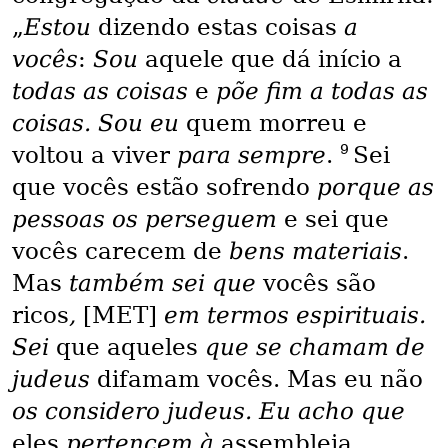
„
Estou
dizendo estas coisas
a
vocês
:
Sou
aquele que dá início a
todas as coisas
e
põe fim a todas as
coisas. Sou eu
quem morreu e
9
voltou a viver
para sempre
.
Sei
que vocês estão sofrendo
porque as
pessoas os perseguem
e sei que
vocês carecem de
bens materiais
.
Mas
também sei que
vocês são
ricos
,
[MET]
em termos espirituais.
Sei
que aqueles
que se chamam de
judeus
difamam vocês. Mas eu não
os considero judeus. Eu acho que
eles
pertencem à
assembleia