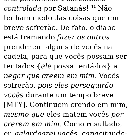
10
controlada
por Satanás!
Não
tenham medo das coisas que em
breve sofrerão. De fato, o diabo
está tramando
fazer os outros
prenderem alguns de vocês na
cadeia, para que vocês possam ser
tentados {
ele
possa tentá-los} a
negar que creem em mim.
Vocês
sofrerão,
pois eles perseguirão
vocês
durante um tempo breve
[MTY]. Continuem crendo em mim,
mesmo que
eles matem vocês
por
crerem em mim.
Como resultado,
eu
galardoarei vocês, capacitando-