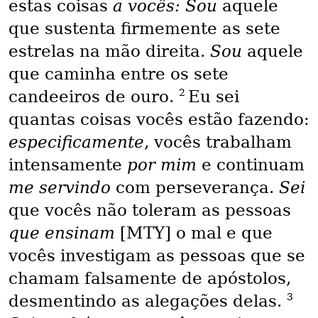
estas coisas
a vocês: Sou
aquele
que sustenta firmemente as sete
estrelas na mão direita.
Sou
aquele
que caminha entre os sete
2
candeeiros de ouro.
Eu sei
quantas coisas vocês estão fazendo:
especificamente
, vocês trabalham
intensamente
por mim
e continuam
me servindo
com perseverança.
Sei
que vocês não toleram as pessoas
que ensinam
[MTY] o mal e que
vocês investigam as pessoas que se
chamam falsamente de apóstolos,
3
desmentindo as alegações delas.