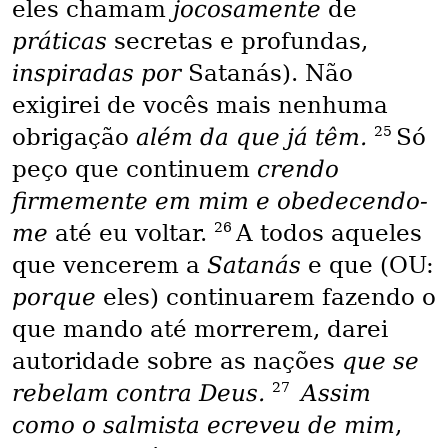
eles chamam
jocosamente
de
práticas
secretas e profundas,
inspiradas por
Satanás). Não
exigirei de vocês mais nenhuma
25
obrigação
além da que já têm.
Só
peço que continuem
crendo
firmemente em mim e obedecendo-
26
me
até eu voltar.
A todos aqueles
que vencerem a
Satanás
e que (OU:
porque
eles) continuarem fazendo o
que mando até morrerem, darei
autoridade sobre as nações
que se
27
rebelam contra Deus.
Assim
como o salmista ecreveu de mim
,