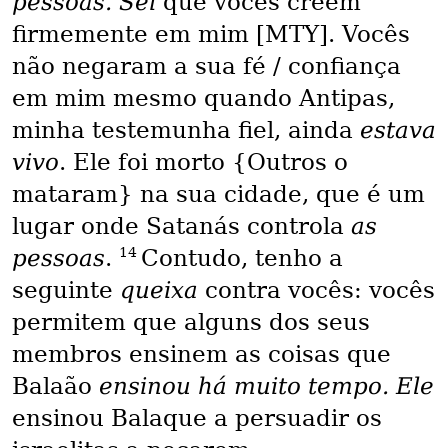
pessoas. Sei
que vocês creem
firmemente em mim [MTY]. Vocês
não negaram a sua fé / confiança
em mim mesmo quando Antipas,
minha testemunha fiel, ainda
estava
vivo
. Ele foi morto {Outros o
mataram} na sua cidade, que é um
lugar onde Satanás controla
as
14
pessoas
.
Contudo, tenho a
seguinte
queixa
contra vocês: vocês
permitem que alguns dos seus
membros ensinem as coisas que
Balaão
ensinou há muito tempo. Ele
ensinou Balaque a persuadir os