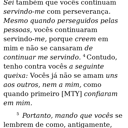
Sei
também que vocês continuam
servindo-me
com perseverança.
Mesmo quando perseguidos pelas
pessoas,
vocês continuaram
servindo-
me,
porque
creem
em
mim e não se cansaram
de
4
continuar me servindo.
Contudo,
tenho contra vocês
a seguinte
queixa:
Vocês já não se amam
uns
aos outros, nem a mim,
como
quando primeiro [MTY]
confiaram
em mim.
5
Portanto, mando que vocês
se
lembrem de como, antigamente,