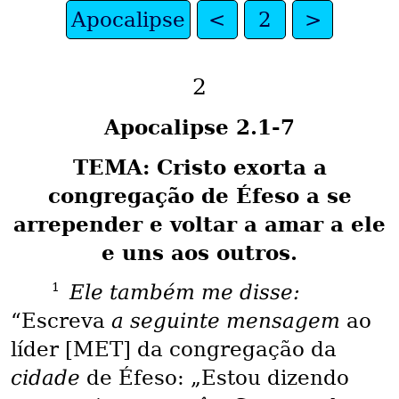
Apocalipse
<
2
>
2
Apocalipse 2.1-7
TEMA: Cristo exorta a
congregação de Éfeso a se
arrepender e voltar a amar a ele
e uns aos outros.
1
Ele também me disse:
“Escreva
a seguinte mensagem
ao
líder [MET] da congregação da
cidade
de Éfeso: „Estou dizendo