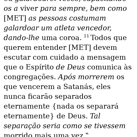
os a
viver
para sempre, bem como
[MET]
as pessoas costumam
galardoar um atleta vencedor,
11
dando-lhe
uma coroa.
Todos que
querem entender [MET] devem
escutar com cuidado a mensagem
que o Espírito
de Deus
comunica às
congregações.
Após morrerem
os
que vencerem a Satanás, eles
nunca ficarão separados
eternamente {nada os separará
eternamente} de Deus
. Tal
separação seria como se tivessem
morrido mais uma vez.‟