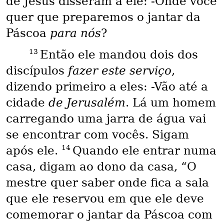
de Jesus disseram a ele: -Onde você
quer que preparemos o jantar da
Páscoa
para nós
?
13
Então ele mandou dois dos
discípulos
fazer este serviço
,
dizendo primeiro a eles: -Vão até a
cidade
de Jerusalém
. Lá um homem
carregando uma jarra de água vai
se encontrar com vocês. Sigam
14
após ele.
Quando ele entrar numa
casa, digam ao dono da casa, “O
mestre quer saber onde fica a sala
que ele reservou em que ele deve
comemorar o jantar da Páscoa com