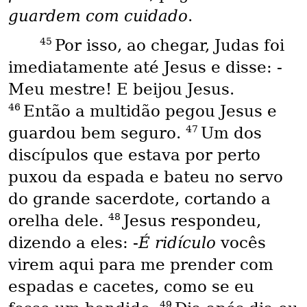
guardem com cuidado
.
45
Por isso, ao chegar, Judas foi
imediatamente até Jesus e disse: -
Meu mestre! E beijou Jesus.
46
Então a multidão pegou Jesus e
47
guardou bem seguro.
Um dos
discípulos que estava por perto
puxou da espada e bateu no servo
do grande sacerdote, cortando a
48
orelha dele.
Jesus respondeu,
dizendo a eles: -
É ridículo
vocês
virem aqui para me prender com
espadas e cacetes, como se eu
49