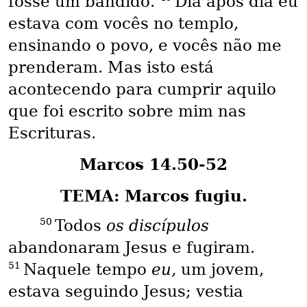
fosse um bandido.
Dia após dia eu
estava com vocês no templo,
ensinando o povo, e vocês não me
prenderam. Mas isto está
acontecendo para cumprir aquilo
que foi escrito sobre mim nas
Escrituras.
Marcos 14.50-52
TEMA: Marcos fugiu.
50
Todos
os discípulos
abandonaram Jesus e fugiram.
51
Naquele tempo
eu,
um jovem,
estava seguindo Jesus; vestia