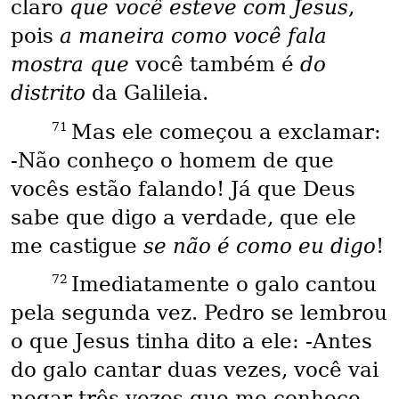
claro
que você esteve com Jesus
,
pois
a maneira como você fala
mostra que
você também é
do
distrito
da Galileia.
71
Mas ele começou a exclamar:
-Não conheço o homem de que
vocês estão falando! Já que Deus
sabe que digo a verdade, que ele
me castigue
se não é como eu digo
!
72
Imediatamente o galo cantou
pela segunda vez. Pedro se lembrou
o que Jesus tinha dito a ele: -Antes
do galo cantar duas vezes, você vai
negar três vezes que me conhece.