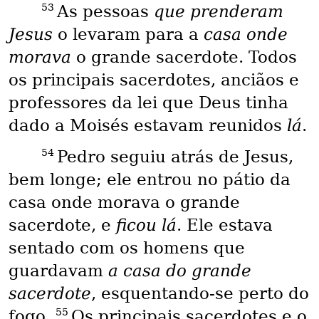
53
As pessoas
que prenderam
Jesus
o levaram para a
casa onde
morava
o grande sacerdote. Todos
os principais sacerdotes, anciãos e
professores da lei que Deus tinha
dado a Moisés estavam reunidos
lá
.
54
Pedro seguiu atrás de Jesus,
bem longe; ele entrou no pátio da
casa onde morava o grande
sacerdote, e
ficou lá
. Ele estava
sentado com os homens que
guardavam
a casa do grande
sacerdote
, esquentando-se perto do
55
fogo.
Os principais sacerdotes e o