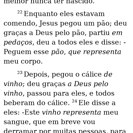
melhor nunca ter nascido.
22
Enquanto eles estavam
comendo, Jesus pegou um pão; deu
graças a Deus pelo pão, partiu
em
pedaços
, deu a todos eles e disse: -
Peguem esse
pão, que representa
meu corpo.
23
Depois, pegou o cálice
de
vinho
; deu graças
a Deus pelo
vinho
, passou para eles, e todos
24
beberam do cálice.
Ele disse a
eles: -Este
vinho representa
meu
sangue, que em breve vou
derramar por muitas pessoas, para