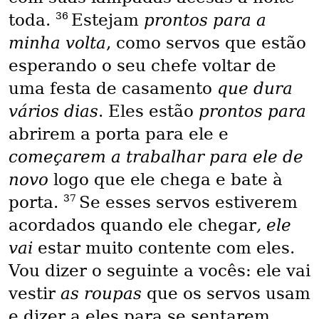
36
toda.
Estejam
prontos para a
minha volta
, como servos que estão
esperando o seu chefe voltar de
uma festa de casamento
que dura
vários dias
. Eles estão
prontos para
abrirem a porta para ele e
começarem a trabalhar para ele de
novo
logo que ele chega e bate à
37
porta.
Se esses servos estiverem
acordados quando ele chegar
, ele
vai
estar muito contente com eles.
Vou dizer o seguinte a vocês: ele vai
vestir
as roupas
que os servos usam
e dizer a eles para se sentarem