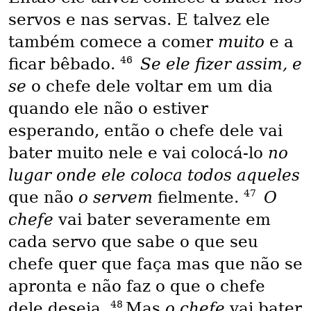
servos e nas servas. E talvez ele
também comece a comer
muito
e a
46
ficar bêbado.
Se ele fizer assim, e
se
o chefe dele voltar em um dia
quando ele não o estiver
esperando, então o chefe dele vai
bater muito nele e vai colocá-lo
no
lugar onde ele coloca todos aqueles
47
que não
o servem
fielmente.
O
chefe
vai bater severamente em
cada servo que sabe o que seu
chefe quer que faça mas que não se
apronta e não faz o que o chefe
48
dele deseja.
Mas
o chefe
vai bater