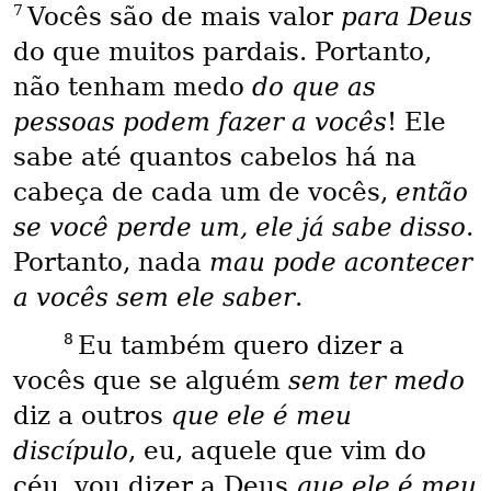
7
Vocês são de mais valor
para Deus
do que muitos pardais. Portanto,
não tenham medo
do que as
pessoas podem fazer a vocês
! Ele
sabe até quantos cabelos há na
cabeça de cada um de vocês,
então
se você perde um, ele já sabe disso
.
Portanto, nada
mau pode acontecer
a vocês sem ele saber
.
8
Eu também quero dizer a
vocês que se alguém
sem ter medo
diz a outros
que ele é meu
discípulo
, eu, aquele que vim do
céu, vou dizer a Deus
que ele é meu