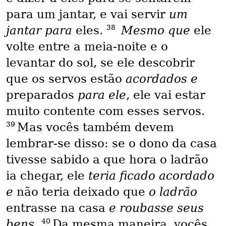
para um jantar, e vai servir
um
38
jantar para
eles.
Mesmo que
ele
volte entre a meia-noite e o
levantar do sol, se ele descobrir
que os servos estão
acordados e
preparados
para ele
, ele vai estar
muito contente com esses servos.
39
Mas vocês também devem
lembrar-se disso: se o dono da casa
tivesse sabido a que hora o ladrão
ia chegar, ele
teria ficado acordado
e
não teria deixado que
o ladrão
entrasse na casa
e roubasse seus
40
bens
.
Da mesma maneira, vocês