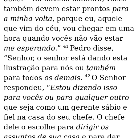
também devem estar prontos
para
a minha volta
, porque eu, aquele
que vim do céu, vou chegar em uma
hora quando vocês não vão estar
41
me esperando
.”
Pedro disse,
“Senhor, o senhor está dando esta
ilustração para nós ou
também
42
para todos
os demais
.
O Senhor
respondeu, “
Estou dizendo isso
para vocês ou para qualquer outro
que seja como um gerente sábio e
fiel na casa do seu chefe. O chefe
dele o escolhe para
dirigir os
assuntos de sua casa
e para dar