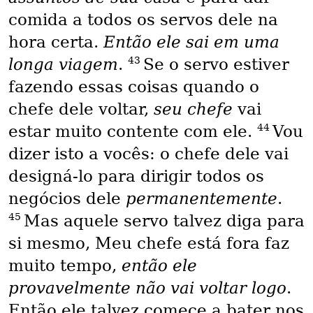
comida a todos os servos dele na
hora certa.
Então ele sai em uma
43
longa viagem
.
Se o servo estiver
fazendo essas coisas quando o
chefe dele voltar,
seu chefe
vai
44
estar muito contente com ele.
Vou
dizer isto a vocês: o chefe dele vai
designá-lo para dirigir todos os
negócios dele
permanentemente
.
45
Mas aquele servo talvez diga para
si mesmo, Meu chefe está fora faz
muito tempo,
então ele
provavelmente não vai voltar logo
.
Então ele talvez comece a bater nos