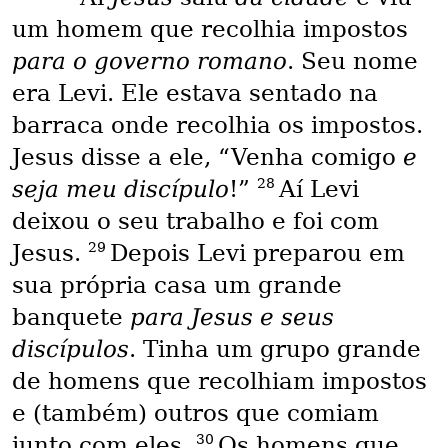
um homem que recolhia impostos
para o governo romano
. Seu nome
era Levi. Ele estava sentado na
barraca onde recolhia os impostos.
Jesus disse a ele, “Venha comigo
e
28
seja meu discípulo
!”
Aí Levi
deixou o seu trabalho e foi com
29
Jesus.
Depois Levi preparou em
sua própria casa um grande
banquete
para Jesus e seus
discípulos
. Tinha um grupo grande
de homens que recolhiam impostos
e (também) outros que comiam
30
junto com eles.
Os homens que