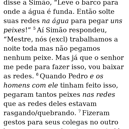
disse a Simão, “Leve o barco para
onde a água é funda. Então solte
suas redes
na água
para pegar
uns
5
peixes
!”
Aí Simão respondeu,
“Mestre, nós (excl) trabalhamos a
noite toda mas não pegamos
nenhum peixe. Mas já que o senhor
me pede para fazer isso, vou baixar
6
as redes.
Quando Pedro
e os
homens com ele
tinham feito isso,
pegaram tantos peixes
nas redes
que as redes deles estavam
7
rasgando/quebrando.
Fizeram
gestos para seus colegas no outro