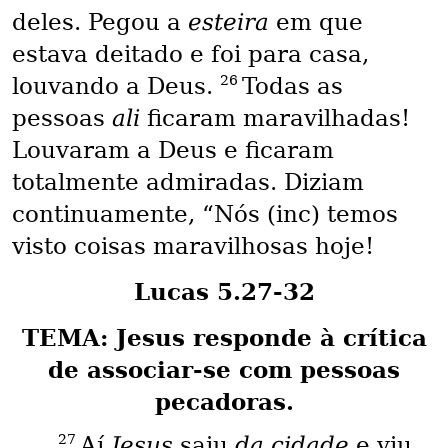
deles. Pegou a
esteira
em que
estava deitado e foi para casa,
26
louvando a Deus.
Todas as
pessoas
ali
ficaram maravilhadas!
Louvaram a Deus e ficaram
totalmente admiradas. Diziam
continuamente, “Nós (inc) temos
visto coisas maravilhosas hoje!
Lucas 5.27-32
TEMA: Jesus responde à crítica
de associar-se com pessoas
pecadoras.
27
Aí
Jesus
saiu
da cidade
e viu