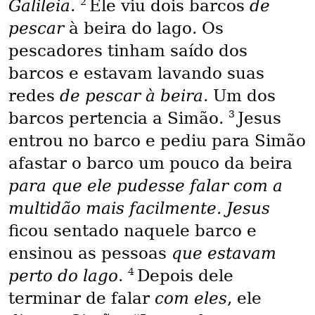
2
Galileia
.
Ele viu dois barcos
de
pescar
à beira do lago. Os
pescadores tinham saído dos
barcos e estavam lavando suas
redes
de pescar à beira
. Um dos
3
barcos pertencia a Simão.
Jesus
entrou no barco e pediu para Simão
afastar o barco um pouco da beira
para que ele pudesse falar com a
multidão mais facilmente. Jesus
ficou sentado naquele barco e
ensinou as pessoas
que estavam
4
perto do lago
.
Depois dele
terminar de falar
com eles
, ele