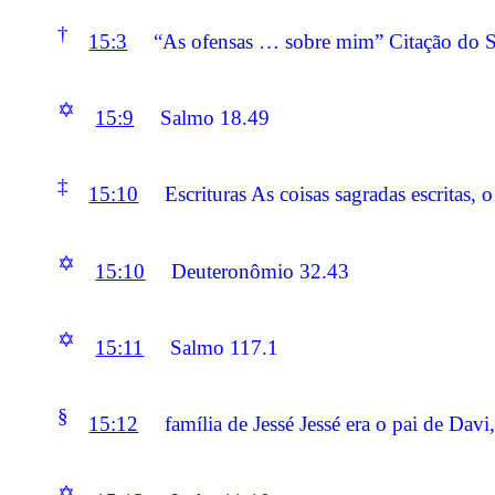
†
15:3
“As ofensas … sobre mim” Citação do 
✡
15:9
Salmo 18.49
‡
15:10
Escrituras As coisas sagradas escritas,
✡
15:10
Deuteronômio 32.43
✡
15:11
Salmo 117.1
§
15:12
família de Jessé Jessé era o pai de Davi,
✡