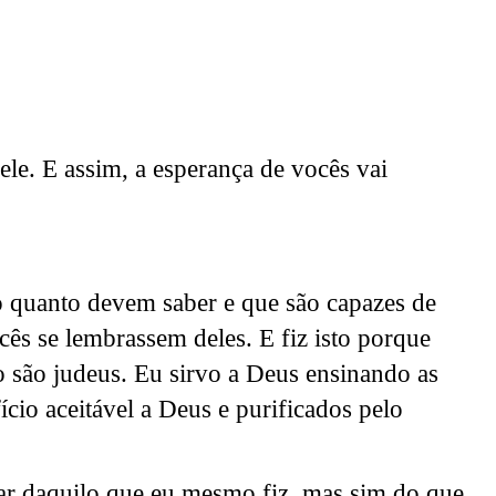
le. E assim, a esperança de vocês vai
o quanto devem saber e que são capazes de
cês se lembrassem deles. E fiz isto porque
ão são judeus. Eu sirvo a Deus ensinando as
cio aceitável a Deus e purificados pelo
ar daquilo que eu mesmo fiz, mas sim do que