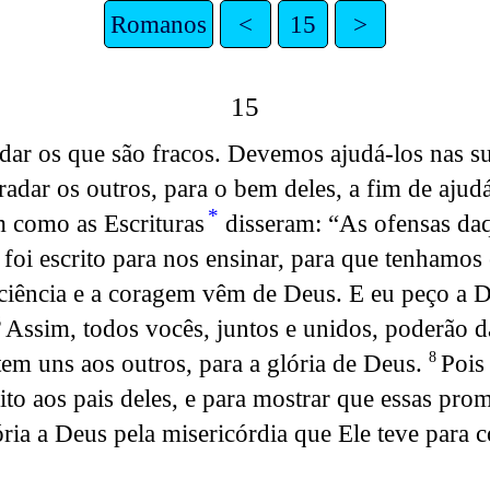
Romanos
<
15
>
15
ar os que são fracos. Devemos ajudá-los nas su
dar os outros, para o bem deles, a fim de ajudá-
*
m como as Escrituras
disseram: “As ofensas da
 foi escrito para nos ensinar, para que tenhamo
ciência e a coragem vêm de Deus. E eu peço a D
Assim, todos vocês, juntos e unidos, poderão d
6
tem uns aos outros, para a glória de Deus.
Pois
8
to aos pais deles, e para mostrar que essas pro
ria a Deus pela misericórdia que Ele teve para 