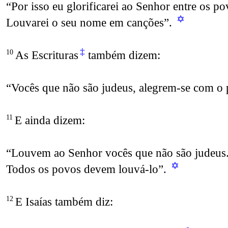
“Por isso eu glorificarei ao Senhor entre os p
✡
Louvarei o seu nome em canções”.
‡
As Escrituras
também dizem:
10
“Vocês que não são judeus, alegrem-se com o
E ainda dizem:
11
“Louvem ao Senhor vocês que não são judeus
✡
Todos os povos devem louvá-lo”.
E Isaías também diz:
12