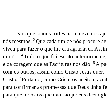
Nós que somos fortes na fé devemos ajud
1
nós mesmos.
Que cada um de nós procure agra
2
viveu para fazer o que lhe era agradável. Assi
†
mim”
.
Tudo o que foi escrito anteriormente,
4
e da coragem que as Escrituras nos dão.
A pa
5
com os outros, assim como Cristo Jesus quer.
Cristo.
Portanto, como Cristo os aceitou, acei
7
para confirmar as promessas que Deus tinha fei
para que todos os que não são judeus dêem gló