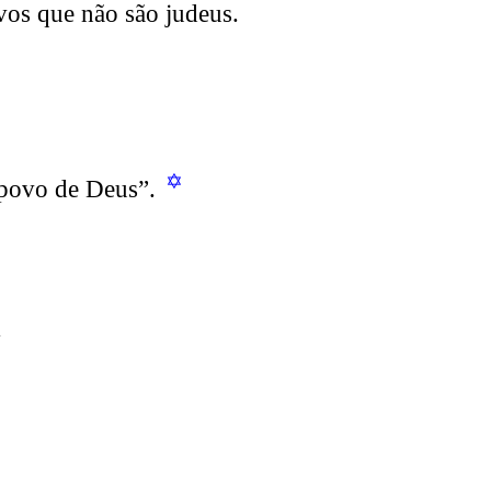
ovos que não são judeus.
✡
 povo de Deus”.
.