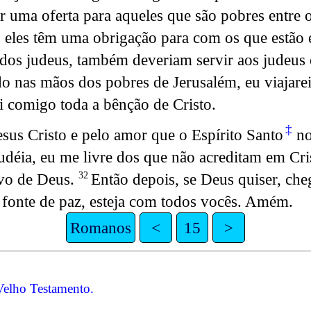
ar uma oferta para aqueles que são pobres entre
o, eles têm uma obrigação para com os que estão
s dos judeus, também deveriam servir aos judeus
ado nas mãos dos pobres de Jerusalém, eu viajarei
ei comigo toda a bênção de Cristo.
‡
sus Cristo e pelo amor que o Espírito Santo
no
udéia, eu me livre dos que não acreditam em Cr
ovo de Deus.
Então depois, se Deus quiser, che
32
 fonte de paz, esteja com todos vocês. Amém.
Romanos
<
15
>
 Velho Testamento.