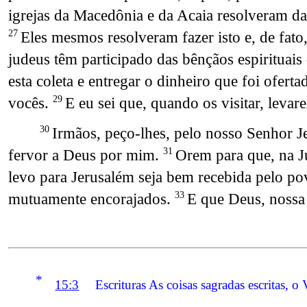
igrejas da Macedônia e da Acaia resolveram d
Eles mesmos resolveram fazer isto e, de fat
27
judeus têm participado das bênçãos espirituai
esta coleta e entregar o dinheiro que foi ofert
vocês.
E eu sei que, quando os visitar, levar
29
Irmãos, peço-lhes, pelo nosso Senhor Je
30
fervor a Deus por mim.
Orem para que, na J
31
levo para Jerusalém seja bem recebida pelo p
mutuamente encorajados.
E que Deus, nossa
33
*
15:3
Escrituras As coisas sagradas escritas, o