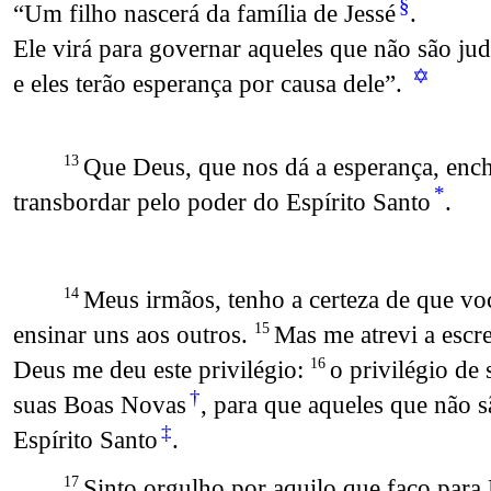
§
“Um filho nascerá da família de Jessé
.
Ele virá para governar aqueles que não são ju
✡
e eles terão esperança por causa dele”.
Que Deus, que nos dá a esperança, encha
13
*
transbordar pelo poder do Espírito Santo
.
Meus irmãos, tenho a certeza de que vo
14
ensinar uns aos outros.
Mas me atrevi a escre
15
Deus me deu este privilégio:
o privilégio de
16
†
suas Boas Novas
, para que aqueles que não s
‡
Espírito Santo
.
Sinto orgulho por aquilo que faço para
17