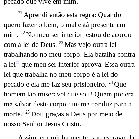
pecado que vive em mim.
Aprendi então esta regra: Quando
21
quero fazer o bem, o mal está presente em
mim.
No meu ser interior, estou de acordo
22
com a lei de Deus.
Mas vejo outra lei
23
trabalhando no meu corpo. Ela batalha contra
‡
a lei
que meu ser interior aprova. Essa outra
lei que trabalha no meu corpo é a lei do
pecado e ela me faz seu prisioneiro.
Que
24
homem tão miserável que sou! Quem poderá
me salvar deste corpo que me conduz para a
morte?
Dou graças a Deus por meio de
25
nosso Senhor Jesus Cristo.
Assim, em minha mente, sou escravo da