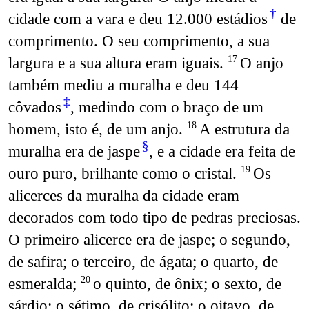
†
cidade com a vara e deu 12.000 estádios
de
comprimento. O seu comprimento, a sua
largura e a sua altura eram iguais.
O anjo
17
também mediu a muralha e deu 144
‡
côvados
, medindo com o braço de um
homem, isto é, de um anjo.
A estrutura da
18
§
muralha era de jaspe
, e a cidade era feita de
ouro puro, brilhante como o cristal.
Os
19
alicerces da muralha da cidade eram
decorados com todo tipo de pedras preciosas.
O primeiro alicerce era de jaspe; o segundo,
de safira; o terceiro, de ágata; o quarto, de
esmeralda;
o quinto, de ônix; o sexto, de
20
sárdio; o sétimo, de crisólito; o oitavo, de