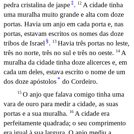
‡
pedra cristalina de jaspe
.
A cidade tinha
12
uma muralha muito grande e alta com doze
portas. Havia um anjo em cada porta e, nas
portas, estavam escritos os nomes das doze
§
tribos de Israel
.
Havia três portas no leste,
13
três no norte, três no sul e três no oeste.
A
14
muralha da cidade tinha doze alicerces e, em
cada um deles, estava escrito o nome de um
*
dos doze apóstolos
do Cordeiro.
O anjo que falava comigo tinha uma
15
vara de ouro para medir a cidade, as suas
portas e a sua muralha.
A cidade era
16
perfeitamente quadrada; o seu comprimento
era igual à sua largura. O anjo mediu a