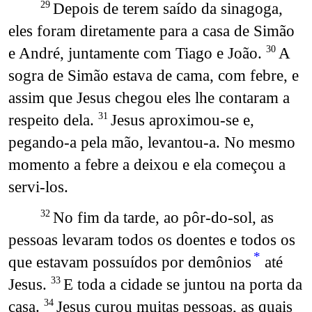
Depois de terem saído da sinagoga,
29
eles foram diretamente para a casa de Simão
e André, juntamente com Tiago e João.
A
30
sogra de Simão estava de cama, com febre, e
assim que Jesus chegou eles lhe contaram a
respeito dela.
Jesus aproximou-se e,
31
pegando-a pela mão, levantou-a. No mesmo
momento a febre a deixou e ela começou a
servi-los.
No fim da tarde, ao pôr-do-sol, as
32
pessoas levaram todos os doentes e todos os
*
que estavam possuídos por demônios
até
Jesus.
E toda a cidade se juntou na porta da
33
casa.
Jesus curou muitas pessoas, as quais
34