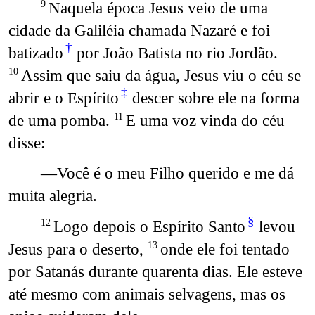
Naquela época Jesus veio de uma
9
cidade da Galiléia chamada Nazaré e foi
†
batizado
por João Batista no rio Jordão.
Assim que saiu da água, Jesus viu o céu se
10
‡
abrir e o Espírito
descer sobre ele na forma
de uma pomba.
E uma voz vinda do céu
11
disse:
—Você é o meu Filho querido e me dá
muita alegria.
§
Logo depois o Espírito Santo
levou
12
Jesus para o deserto,
onde ele foi tentado
13
por Satanás durante quarenta dias. Ele esteve
até mesmo com animais selvagens, mas os