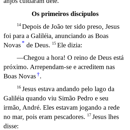
anjos cuidaram dele.
Os primeiros discípulos
Depois de João ter sido preso, Jesus
14
foi para a Galiléia, anunciando as Boas
*
Novas
de Deus.
Ele dizia:
15
—Chegou a hora! O reino de Deus está
próximo. Arrependam-se e acreditem nas
†
Boas Novas
.
Jesus estava andando pelo lago da
16
Galiléia quando viu Simão Pedro e seu
irmão, André. Eles estavam jogando a rede
no mar, pois eram pescadores.
Jesus lhes
17
disse: