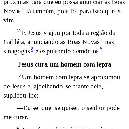
próximas para que eu possa anunciar as Boas
†
Novas
lá também, pois foi para isso que eu
vim.
E Jesus viajou por toda a região da
39
‡
Galiléia, anunciando as Boas Novas
nas
§
*
sinagogas
e expulsando demônios
.
Jesus cura um homem com lepra
Um homem com lepra se aproximou
40
de Jesus e, ajoelhando-se diante dele,
suplicou-lhe:
—Eu sei que, se quiser, o senhor pode
me curar.
41