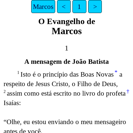
Marcos
<
1
>
O Evangelho de
Marcos
1
A mensagem de João Batista
*
Isto é o princípio das Boas Novas
a
1
respeito de Jesus Cristo, o Filho de Deus,
†
assim como está escrito no livro do profeta
2
Isaías:
“Olhe, eu estou enviando o meu mensageiro
antes de você.