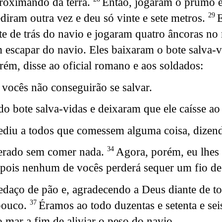
roximando da terra.
Então, jogaram o prumo e v
iram outra vez e deu só vinte e sete metros.
E
29
rte de trás do navio e jogaram quatro âncoras n
 escapar do navio. Eles baixaram o bote salva-
rém, disse ao oficial romano e aos soldados:
vocês não conseguirão se salvar.
do bote salva-vidas e deixaram que ele caísse ao
diu a todos que comessem alguma coisa, dizen
erado sem comer nada.
Agora, porém, eu lhes
34
 pois nenhum de vocês perderá sequer um fio de
edaço de pão e, agradecendo a Deus diante de t
pouco.
Éramos ao todo duzentas e setenta e se
37
o mar a fim de aliviar o peso do navio.