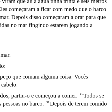
iram que ali a água tinha trinta e seis metros
les começaram a ficar com medo que o barco
o mar. Depois disso começaram a orar para que
vidas no mar fingindo estarem jogando a
 mar.
do:
 peço que comam alguma coisa. Vocês
 cabelo.
odos, partiu-o e começou a comer.
Todos se
36
is pessoas no barco.
Depois de terem comido
38