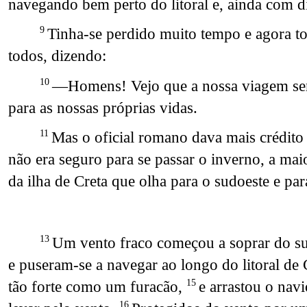
navegando bem perto do litoral e, ainda com d
Tinha-se perdido muito tempo e agora to
9
todos, dizendo:
—Homens! Vejo que a nossa viagem será 
10
para as nossas próprias vidas.
Mas o oficial romano dava mais crédito
11
não era seguro para se passar o inverno, a maio
da ilha de Creta que olha para o sudoeste e par
Um vento fraco começou a soprar do su
13
e puseram-se a navegar ao longo do litoral de 
tão forte como um furacão,
e arrastou o nav
15
16