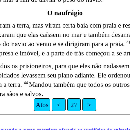
O naufrágio
m a terra, mas viram certa baía com praia e res
ixaram que elas caíssem no mar e também desam
 do navio ao vento e se dirigiram para a praia.
4
presa e imóvel, e a parte de trás começou a se a
dos os prisioneiros, para que eles não nadassem 
oldados levassem seu plano adiante. Ele ordeno
 a terra.
Mandou também que todos os outros
44
a sãos e salvos.
Atos
<
27
>