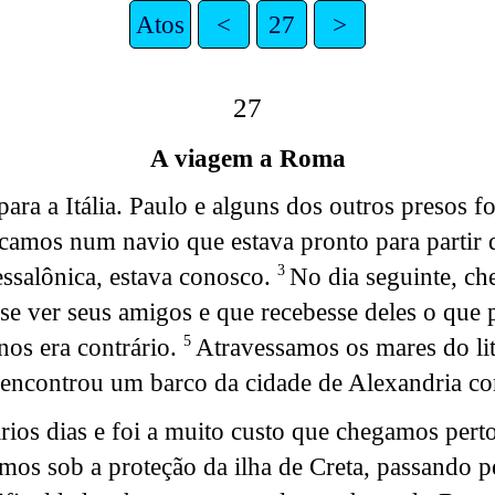
Atos
<
27
>
27
A viagem a Roma
ra a Itália. Paulo e alguns dos outros presos f
amos num navio que estava pronto para partir da
ssalônica, estava conosco.
No dia seguinte, ch
3
se ver seus amigos e que recebesse deles o que 
nos era contrário.
Atravessamos os mares do lito
5
l encontrou um barco da cidade de Alexandria co
ios dias e foi a muito custo que chegamos pert
mos sob a proteção da ilha de Creta, passando 