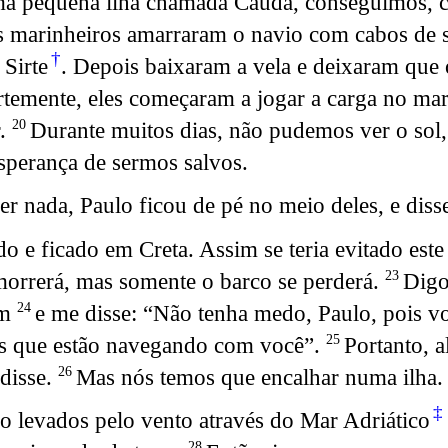
a pequena ilha chamada Cauda, conseguimos, co
s marinheiros amarraram o navio com cabos de s
†
 Sirte
. Depois baixaram a vela e deixaram que 
rtemente, eles começaram a jogar a carga no ma
r.
Durante muitos dias, não pudemos ver o sol, 
20
sperança de sermos salvos.
nada, Paulo ficou de pé no meio deles, e disse
e ficado em Creta. Assim se teria evitado este
orrerá, mas somente o barco se perderá.
Digo
23
im
e me disse: “Não tenha medo, Paulo, pois v
24
os que estão navegando com você”.
Portanto, 
25
disse.
Mas nós temos que encalhar numa ilha.
26
‡
o levados pelo vento através do Mar Adriático
28