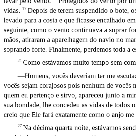
levar pelo vento.
Protegidos do vento por um
vidas.
Depois de terem suspendido o bote, o
17
levado para a costa e que ficasse encalhado em
seguinte, como o vento continuava a soprar fo
mãos, atiraram a aparelhagem do navio no ma
soprando forte. Finalmente, perdemos toda a e
Como estávamos muito tempo sem comer 
21
—Homens, vocês deveriam ter me escutado 
vocês sejam corajosos pois nenhum de vocês m
quem eu pertenço e sirvo, apareceu junto a m
sua bondade, lhe concedeu as vidas de todos 
creio que Ele fará exatamente como o anjo me 
Na décima quarta noite, estávamos send
27