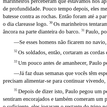
marinheiros perceberam que estávamos nos ap
de profundidade. Pouco tempo depois, eles med
batesse contra as rochas. Então foram até a pa
o dia clareasse logo.
Os marinheiros tentaram
30
âncora na parte dianteira do barco.
Paulo, po
31
—Se esses homens não ficarem no navio, 
Os soldados, então, cortaram as cordas 
32
Um pouco antes de amanhecer, Paulo pe
33
—Já faz duas semanas que vocês têm esp
precisam alimentar-se para continuar vivendo,
Depois de dizer isto, Paulo pegou um p
35
sentiram encorajados e também comeram um 
o suficiente, eles jogaram o restante do trigo n