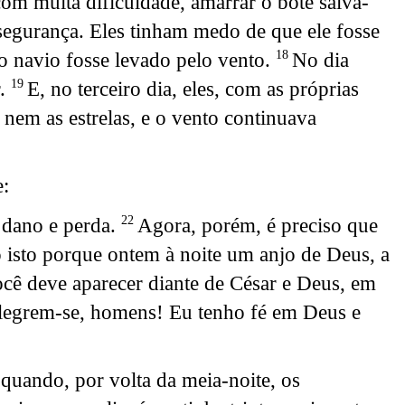
m muita dificuldade, amarrar o bote salva-
egurança. Eles tinham medo de que ele fosse
o navio fosse levado pelo vento.
No dia
18
r.
E, no terceiro dia, eles, com as próprias
19
nem as estrelas, e o vento continuava
:
 dano e perda.
Agora, porém, é preciso que
22
 isto porque ontem à noite um anjo de Deus, a
ocê deve aparecer diante de César e Deus, em
alegrem-se, homens! Eu tenho fé em Deus e
quando, por volta da meia-noite, os