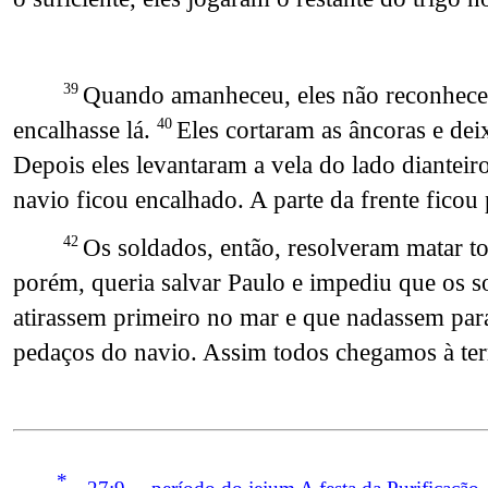
Quando amanheceu, eles não reconhecera
39
encalhasse lá.
Eles cortaram as âncoras e de
40
Depois eles levantaram a vela do lado dianteiro
navio ficou encalhado. A parte da frente ficou 
Os soldados, então, resolveram matar to
42
porém, queria salvar Paulo e impediu que os s
atirassem primeiro no mar e que nadassem para
pedaços do navio. Assim todos chegamos à terr
*