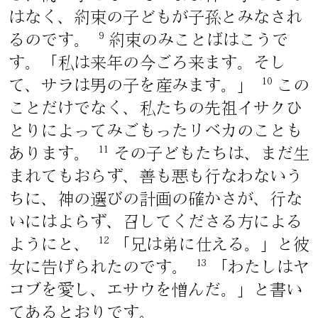
はなく、約束の子どもが子孫とみなされ
9
るのです。
約束のみことばはこうで
す。「私は来年の今ごろ来ます。そし
10
て、サラは男の子を産みます。」
この
ことだけでなく、私たちの先祖イサクひ
とりによってみごもったリベカのことも
11
あります。
その子どもたちは、まだ生
まれてもおらず、善も悪も行なわないう
ちに、神の選びの計画の確かさが、行な
いにはよらず、召してくださる方による
12
ようにと、
「兄は弟に仕える。」と彼
13
女に告げられたのです。
「わたしはヤ
コブを愛し、エサウを憎んだ。」と書い
てあるとおりです。