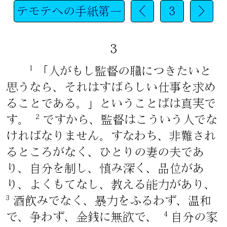
テモテへの手紙第一
<
3
>
3
1
「人がもし監督の職につきたいと
思うなら、それはすばらしい仕事を求め
ることである。」ということばは真実で
2
す。
ですから、監督はこういう人でな
ければなりません。すなわち、非難され
るところがなく、ひとりの妻の夫であ
り、自分を制し、慎み深く、品位があ
り、よくもてなし、教える能力があり、
3
酒飲みでなく、暴力をふるわず、温和
4
で、争わず、金銭に無欲で、
自分の家