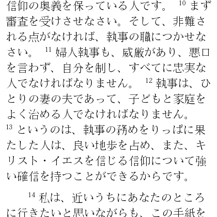
10
信仰の奥義を保っている人です。
まず
審査を受けさせなさい。そして、非難さ
れる点がなければ、執事の職につかせな
11
さい。
婦人執事も、威厳があり、悪口
を言わず、自分を制し、すべてに忠実な
12
人でなければなりません。
執事は、ひ
とりの妻の夫であって、子どもと家庭を
よく治める人でなければなりません。
13
というのは、執事の務めをりっぱに果
たした人は、良い地歩を占め、また、キ
リスト・イエスを信じる信仰について強
い確信を持つことができるからです。
14
私は、近いうちにあなたのところ
に行きたいと思いながらも、この手紙を