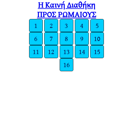
Η Καινή Διαθήκη
ΠΡΟΣ ΡΩΜΑΙΟΥΣ
1
2
3
4
5
6
7
8
9
10
11
12
13
14
15
16