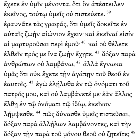
ἔχετε ἐν ὑμῖν μένοντα, ὅτι ὃν ἀπέστειλεν
ἐκεῖνος, τούτῳ ὑμεῖς οὐ πιστεύετε.
39
ἐραυνᾶτε τὰς γραφάς, ὅτι ὑμεῖς δοκεῖτε ἐν
αὐταῖς ζωὴν αἰώνιον ἔχειν· καὶ ἐκεῖναί εἰσίν
αἱ μαρτυροῦσαι περὶ ἐμοῦ·
καὶ οὐ θέλετε
40
ἐλθεῖν πρός με ἵνα ζωὴν ἔχητε.
δόξαν παρὰ
41
ἀνθρώπων οὐ λαμβάνω,
ἀλλὰ ἔγνωκα
42
ὑμᾶς ὅτι οὐκ ἔχετε τὴν ἀγάπην τοῦ θεοῦ ἐν
ἑαυτοῖς.
ἐγὼ ἐλήλυθα ἐν τῷ ὀνόματι τοῦ
43
πατρός μου, καὶ οὐ λαμβάνετέ με· ἐὰν ἄλλος
ἔλθῃ ἐν τῷ ὀνόματι τῷ ἰδίῳ, ἐκεῖνον
λήμψεσθε.
πῶς δύνασθε ὑμεῖς πιστεῦσαι,
44
δόξαν παρὰ ἀλλήλων λαμβάνοντες, καὶ τὴν
δόξαν τὴν παρὰ τοῦ μόνου θεοῦ οὐ ζητεῖτε;
45