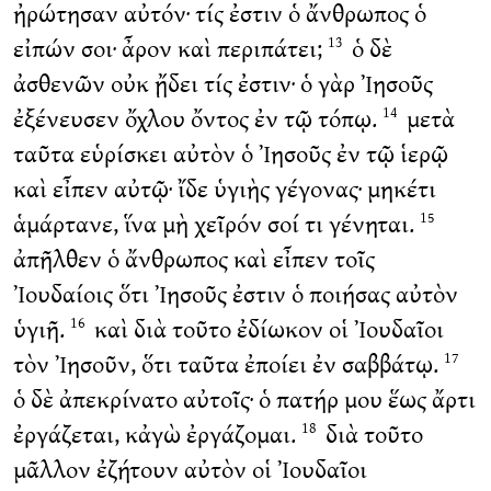
ἠρώτησαν αὐτόν· τίς ἐστιν ὁ ἄνθρωπος ὁ
εἰπών σοι· ἆρον καὶ περιπάτει;
ὁ δὲ
13
ἀσθενῶν οὐκ ᾔδει τίς ἐστιν· ὁ γὰρ Ἰησοῦς
ἐξένευσεν ὄχλου ὄντος ἐν τῷ τόπῳ.
μετὰ
14
ταῦτα εὑρίσκει αὐτὸν ὁ Ἰησοῦς ἐν τῷ ἱερῷ
καὶ εἶπεν αὐτῷ· ἴδε ὑγιὴς γέγονας· μηκέτι
ἁμάρτανε, ἵνα μὴ χεῖρόν σοί τι γένηται.
15
ἀπῆλθεν ὁ ἄνθρωπος καὶ εἶπεν τοῖς
Ἰουδαίοις ὅτι Ἰησοῦς ἐστιν ὁ ποιήσας αὐτὸν
ὑγιῆ.
καὶ διὰ τοῦτο ἐδίωκον οἱ Ἰουδαῖοι
16
τὸν Ἰησοῦν, ὅτι ταῦτα ἐποίει ἐν σαββάτῳ.
17
ὁ δὲ ἀπεκρίνατο αὐτοῖς· ὁ πατήρ μου ἕως ἄρτι
ἐργάζεται, κἀγὼ ἐργάζομαι.
διὰ τοῦτο
18
μᾶλλον ἐζήτουν αὐτὸν οἱ Ἰουδαῖοι