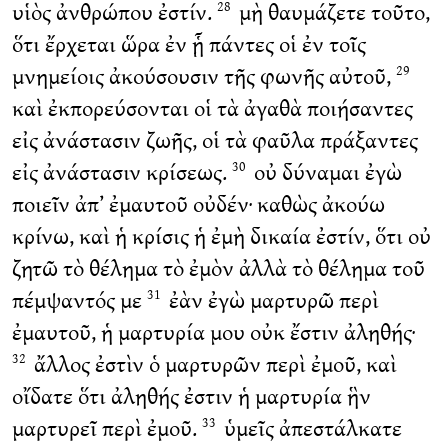
υἱὸς ἀνθρώπου ἐστίν.
μὴ θαυμάζετε τοῦτο,
28
ὅτι ἔρχεται ὥρα ἐν ᾗ πάντες οἱ ἐν τοῖς
μνημείοις ἀκούσουσιν τῆς φωνῆς αὐτοῦ,
29
καὶ ἐκπορεύσονται οἱ τὰ ἀγαθὰ ποιήσαντες
εἰς ἀνάστασιν ζωῆς, οἱ τὰ φαῦλα πράξαντες
εἰς ἀνάστασιν κρίσεως.
οὐ δύναμαι ἐγὼ
30
ποιεῖν ἀπ’ ἐμαυτοῦ οὐδέν· καθὼς ἀκούω
κρίνω, καὶ ἡ κρίσις ἡ ἐμὴ δικαία ἐστίν, ὅτι οὐ
ζητῶ τὸ θέλημα τὸ ἐμὸν ἀλλὰ τὸ θέλημα τοῦ
πέμψαντός με
ἐὰν ἐγὼ μαρτυρῶ περὶ
31
ἐμαυτοῦ, ἡ μαρτυρία μου οὐκ ἔστιν ἀληθής·
ἄλλος ἐστὶν ὁ μαρτυρῶν περὶ ἐμοῦ, καὶ
32
οἴδατε ὅτι ἀληθής ἐστιν ἡ μαρτυρία ἣν
μαρτυρεῖ περὶ ἐμοῦ.
ὑμεῖς ἀπεστάλκατε
33