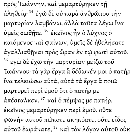
πρὸς Ἰωάννην, καὶ μεμαρτύρηκεν τῇ
ἀληθείᾳ·
ἐγὼ δὲ οὐ παρὰ ἀνθρώπου τὴν
34
μαρτυρίαν λαμβάνω, ἀλλὰ ταῦτα λέγω ἵνα
ὑμεῖς σωθῆτε.
ἐκεῖνος ἦν ὁ λύχνος ὁ
35
καιόμενος καὶ φαίνων, ὑμεῖς δὲ ἠθελήσατε
ἀγαλλιαθῆναι πρὸς ὥραν ἐν τῷ φωτὶ αὐτοῦ.
ἐγὼ δὲ ἔχω τὴν μαρτυρίαν μείζω τοῦ
36
Ἰωάννου· τὰ γὰρ ἔργα ἃ δέδωκέν μοι ὁ πατὴρ
ἵνα τελειώσω αὐτά, αὐτὰ τὰ ἔργα ἃ ποιῶ
μαρτυρεῖ περὶ ἐμοῦ ὅτι ὁ πατήρ με
ἀπέσταλκεν.
καὶ ὁ πέμψας με πατήρ,
37
ἐκεῖνος μεμαρτύρηκεν περὶ ἐμοῦ. οὔτε
φωνὴν αὐτοῦ πώποτε ἀκηκόατε, οὔτε εἶδος
αὐτοῦ ἑωράκατε,
καὶ τὸν λόγον αὐτοῦ οὐκ
38