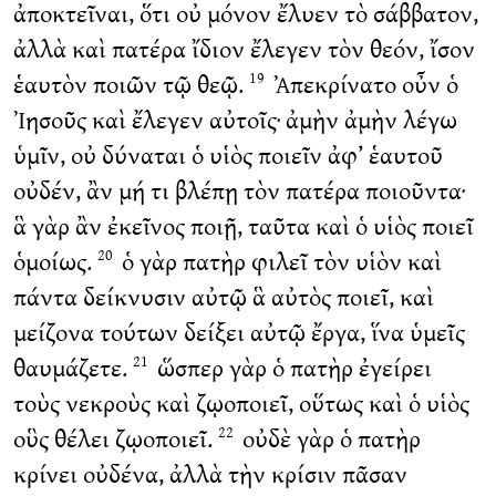
ἀποκτεῖναι, ὅτι οὐ μόνον ἔλυεν τὸ σάββατον,
ἀλλὰ καὶ πατέρα ἴδιον ἔλεγεν τὸν θεόν, ἴσον
ἑαυτὸν ποιῶν τῷ θεῷ.
Ἀπεκρίνατο οὖν ὁ
19
Ἰησοῦς καὶ ἔλεγεν αὐτοῖς· ἀμὴν ἀμὴν λέγω
ὑμῖν, οὐ δύναται ὁ υἱὸς ποιεῖν ἀφ’ ἑαυτοῦ
οὐδέν, ἂν μή τι βλέπῃ τὸν πατέρα ποιοῦντα·
ἃ γὰρ ἂν ἐκεῖνος ποιῇ, ταῦτα καὶ ὁ υἱὸς ποιεῖ
ὁμοίως.
ὁ γὰρ πατὴρ φιλεῖ τὸν υἱὸν καὶ
20
πάντα δείκνυσιν αὐτῷ ἃ αὐτὸς ποιεῖ, καὶ
μείζονα τούτων δείξει αὐτῷ ἔργα, ἵνα ὑμεῖς
θαυμάζετε.
ὥσπερ γὰρ ὁ πατὴρ ἐγείρει
21
τοὺς νεκροὺς καὶ ζῳοποιεῖ, οὕτως καὶ ὁ υἱὸς
οὓς θέλει ζῳοποιεῖ.
οὐδὲ γὰρ ὁ πατὴρ
22
κρίνει οὐδένα, ἀλλὰ τὴν κρίσιν πᾶσαν