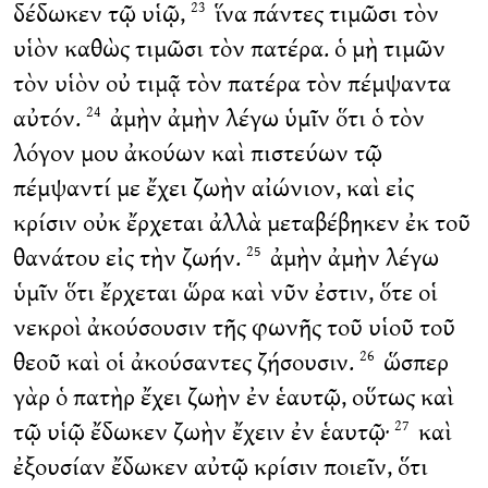
δέδωκεν τῷ υἱῷ,
ἵνα πάντες τιμῶσι τὸν
23
υἱὸν καθὼς τιμῶσι τὸν πατέρα. ὁ μὴ τιμῶν
τὸν υἱὸν οὐ τιμᾷ τὸν πατέρα τὸν πέμψαντα
αὐτόν.
ἀμὴν ἀμὴν λέγω ὑμῖν ὅτι ὁ τὸν
24
λόγον μου ἀκούων καὶ πιστεύων τῷ
πέμψαντί με ἔχει ζωὴν αἰώνιον, καὶ εἰς
κρίσιν οὐκ ἔρχεται ἀλλὰ μεταβέβηκεν ἐκ τοῦ
θανάτου εἰς τὴν ζωήν.
ἀμὴν ἀμὴν λέγω
25
ὑμῖν ὅτι ἔρχεται ὥρα καὶ νῦν ἐστιν, ὅτε οἱ
νεκροὶ ἀκούσουσιν τῆς φωνῆς τοῦ υἱοῦ τοῦ
θεοῦ καὶ οἱ ἀκούσαντες ζήσουσιν.
ὥσπερ
26
γὰρ ὁ πατὴρ ἔχει ζωὴν ἐν ἑαυτῷ, οὕτως καὶ
τῷ υἱῷ ἔδωκεν ζωὴν ἔχειν ἐν ἑαυτῷ·
καὶ
27
ἐξουσίαν ἔδωκεν αὐτῷ κρίσιν ποιεῖν, ὅτι