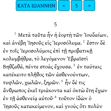
ΚΑΤΑ ΙΩΑΝΝΗΝ
<
5
>
5
Μετὰ ταῦτα ἦν ἡ ἑορτὴ τῶν Ἰουδαίων,
1
καὶ ἀνέβη Ἰησοῦς εἰς Ἱεροσόλυμα.
ἔστιν δὲ
2
ἐν τοῖς Ἱεροσολύμοις ἐπὶ τῇ προβατικῇ
κολυμβήθρα, τὸ λεγόμενον Ἑβραϊστὶ
Βηθζαθά, πέντε στοὰς ἔχουσα.
ἐν ταύταις
3
κατέκειτο πλῆθος τῶν ἀσθενούντων,
τυφλῶν, χωλῶν, ξηρῶν.
ἦν δέ τις
5
ἄνθρωπος ἐκεῖ τριάκοντα καὶ ὀκτὼ ἔτη ἔχων
ἐν τῇ ἀσθενείᾳ αὐτοῦ·
τοῦτον ἰδὼν ὁ
6
Ἰησοῦς κατακείμενον, καὶ γνοὺς ὅτι πολὺν