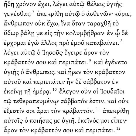
ἤδη χρόνον ἔχει, λέγει αὐτῷ· θέλεις ὑγιὴς
γενέσθαι;
ἀπεκρίθη αὐτῷ ὁ ἀσθενῶν· κύριε,
7
ἄνθρωπον οὐκ ἔχω, ἵνα ὅταν ταραχθῇ τὸ
ὕδωρ βάλῃ με εἰς τὴν κολυμβήθραν· ἐν ᾧ δὲ
ἔρχομαι ἐγὼ ἄλλος πρὸ ἐμοῦ καταβαίνει.
8
λέγει αὐτῷ ὁ Ἰησοῦς· ἔγειρε ἆρον τὸν
κράβαττόν σου καὶ περιπάτει.
καὶ ἐγένετο
9
ὑγιὴς ὁ ἄνθρωπος, καὶ ἦρεν τὸν κράβαττον
αὐτοῦ καὶ περιεπάτει· ἦν δὲ σάββατον ἐν
ἐκείνῃ τῇ ἡμέρᾳ.
ἔλεγον οὖν οἱ Ἰουδαῖοι
10
τῷ τεθεραπευμένῳ· σάββατόν ἐστιν, καὶ οὐκ
ἔξεστίν σοι ἆραι τὸν κράβαττόν.
ἀπεκρίθη
11
αὐτοῖς· ὁ ποιήσας με ὑγιῆ, ἐκεῖνός μοι εἶπεν·
ἆρον τὸν κράβαττόν σου καὶ περιπάτει.
12