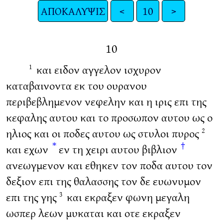
ΑΠΟΚΑΛΥΨΙΣ
<
10
>
10
και ειδον αγγελον ισχυρον
1
καταβαινοντα εκ του ουρανου
περιβεβλημενον νεφελην και η ιρις επι της
κεφαλης αυτου και το προσωπον αυτου ως ο
ηλιος και οι ποδες αυτου ως στυλοι πυρος
2
*
†
και εχων
εν τη χειρι αυτου βιβλιον
ανεωγμενον και εθηκεν τον ποδα αυτου τον
δεξιον επι της θαλασσης τον δε ευωνυμον
επι της γης
και εκραξεν φωνη μεγαλη
3
ωσπερ λεων μυκαται και οτε εκραξεν