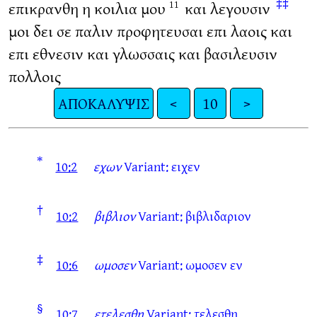
‡‡
επικρανθη η κοιλια μου
και λεγουσιν
11
μοι δει σε παλιν προφητευσαι επι λαοις και
επι εθνεσιν και γλωσσαις και βασιλευσιν
πολλοις
ΑΠΟΚΑΛΥΨΙΣ
<
10
>
*
10:2
εχων
Variant: ειχεν
†
10:2
βιβλιον
Variant: βιβλιδαριον
‡
10:6
ωμοσεν
Variant: ωμοσεν εν
§
10:7
ετελεσθη
Variant: τελεσθη