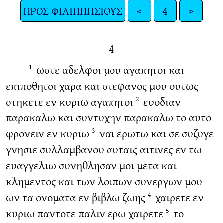
ΠΡΟΣ ΦΙΛΙΠΠΗΣΙΟΥΣ
<
4
>
4
ωστε αδελφοι μου αγαπητοι και
1
επιποθητοι χαρα και στεφανος μου ουτως
στηκετε εν κυριω αγαπητοι
ευοδιαν
2
παρακαλω και συντυχην παρακαλω το αυτο
φρονειν εν κυριω
ναι ερωτω και σε συζυγε
3
γνησιε συλλαμβανου αυταις αιτινες εν τω
ευαγγελιω συνηθλησαν μοι μετα και
κλημεντος και των λοιπων συνεργων μου
ων τα ονοματα εν βιβλω ζωης
χαιρετε εν
4
κυριω παντοτε παλιν ερω χαιρετε
το
5