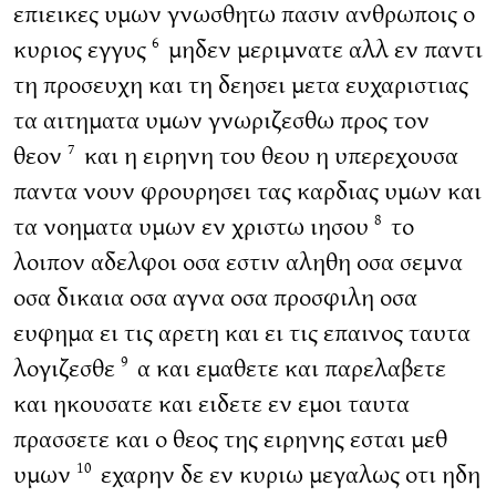
επιεικες υμων γνωσθητω πασιν ανθρωποις ο
κυριος εγγυς
μηδεν μεριμνατε αλλ εν παντι
6
τη προσευχη και τη δεησει μετα ευχαριστιας
τα αιτηματα υμων γνωριζεσθω προς τον
θεον
και η ειρηνη του θεου η υπερεχουσα
7
παντα νουν φρουρησει τας καρδιας υμων και
τα νοηματα υμων εν χριστω ιησου
το
8
λοιπον αδελφοι οσα εστιν αληθη οσα σεμνα
οσα δικαια οσα αγνα οσα προσφιλη οσα
ευφημα ει τις αρετη και ει τις επαινος ταυτα
λογιζεσθε
α και εμαθετε και παρελαβετε
9
και ηκουσατε και ειδετε εν εμοι ταυτα
πρασσετε και ο θεος της ειρηνης εσται μεθ
υμων
εχαρην δε εν κυριω μεγαλως οτι ηδη
10