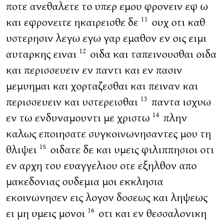
ποτε ανεθαλετε το υπερ εμου φρονειν εφ ω
και εφρονειτε ηκαιρεισθε δε
ουχ οτι καθ
11
υστερησιν λεγω εγω γαρ εμαθον εν οις ειμι
αυταρκης ειναι
οιδα και ταπεινουσθαι οιδα
12
και περισσευειν εν παντι και εν πασιν
μεμυημαι και χορταζεσθαι και πειναν και
περισσευειν και υστερεισθαι
παντα ισχυω
13
εν τω ενδυναμουντι με χριστω
πλην
14
καλως εποιησατε συγκοινωνησαντες μου τη
θλιψει
οιδατε δε και υμεις φιλιππησιοι οτι
15
εν αρχη του ευαγγελιου οτε εξηλθον απο
μακεδονιας ουδεμια μοι εκκλησια
εκοινωνησεν εις λογον δοσεως και ληψεως
ει μη υμεις μονοι
οτι και εν θεσσαλονικη
16