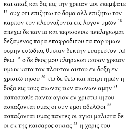
και απαξ και δις εις την χρειαν μοι επεμψατε
ουχ οτι επιζητω το δομα αλλ επιζητω τον
17
καρπον τον πλεοναζοντα εις λογον υμων
18
απεχω δε παντα και περισσευω πεπληρωμαι
δεξαμενος παρα επαφροδιτου τα παρ υμων
οσμην ευωδιας θυσιαν δεκτην ευαρεστον τω
θεω
ο δε θεος μου πληρωσει πασαν χρειαν
19
υμων κατα τον πλουτον αυτου εν δοξη εν
χριστω ιησου
τω δε θεω και πατρι ημων η
20
δοξα εις τους αιωνας των αιωνων αμην
21
ασπασασθε παντα αγιον εν χριστω ιησου
ασπαζονται υμας οι συν εμοι αδελφοι
22
ασπαζονται υμας παντες οι αγιοι μαλιστα δε
οι εκ της καισαρος οικιας
η χαρις του
23