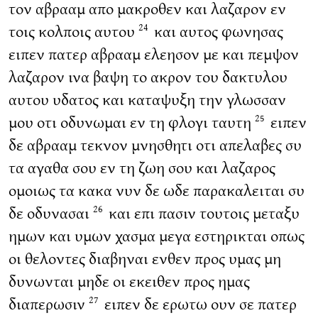
τον αβρααμ απο μακροθεν και λαζαρον εν
τοις κολποις αυτου
και αυτος φωνησας
24
ειπεν πατερ αβρααμ ελεησον με και πεμψον
λαζαρον ινα βαψη το ακρον του δακτυλου
αυτου υδατος και καταψυξη την γλωσσαν
μου οτι οδυνωμαι εν τη φλογι ταυτη
ειπεν
25
δε αβρααμ τεκνον μνησθητι οτι απελαβες συ
τα αγαθα σου εν τη ζωη σου και λαζαρος
ομοιως τα κακα νυν δε ωδε παρακαλειται συ
δε οδυνασαι
και επι πασιν τουτοις μεταξυ
26
ημων και υμων χασμα μεγα εστηρικται οπως
οι θελοντες διαβηναι ενθεν προς υμας μη
δυνωνται μηδε οι εκειθεν προς ημας
διαπερωσιν
ειπεν δε ερωτω ουν σε πατερ
27