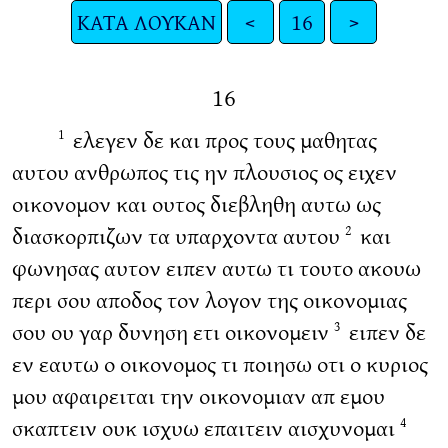
ΚΑΤΑ ΛΟΥΚΑΝ
<
16
>
16
ελεγεν δε και προς τους μαθητας
1
αυτου ανθρωπος τις ην πλουσιος ος ειχεν
οικονομον και ουτος διεβληθη αυτω ως
διασκορπιζων τα υπαρχοντα αυτου
και
2
φωνησας αυτον ειπεν αυτω τι τουτο ακουω
περι σου αποδος τον λογον της οικονομιας
σου ου γαρ δυνηση ετι οικονομειν
ειπεν δε
3
εν εαυτω ο οικονομος τι ποιησω οτι ο κυριος
μου αφαιρειται την οικονομιαν απ εμου
σκαπτειν ουκ ισχυω επαιτειν αισχυνομαι
4