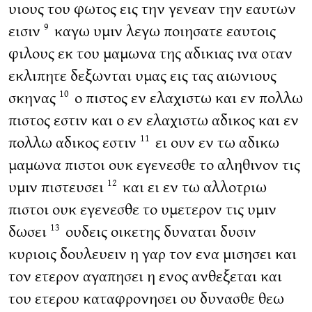
υιους του φωτος εις την γενεαν την εαυτων
εισιν
καγω υμιν λεγω ποιησατε εαυτοις
9
φιλους εκ του μαμωνα της αδικιας ινα οταν
εκλιπητε δεξωνται υμας εις τας αιωνιους
σκηνας
ο πιστος εν ελαχιστω και εν πολλω
10
πιστος εστιν και ο εν ελαχιστω αδικος και εν
πολλω αδικος εστιν
ει ουν εν τω αδικω
11
μαμωνα πιστοι ουκ εγενεσθε το αληθινον τις
υμιν πιστευσει
και ει εν τω αλλοτριω
12
πιστοι ουκ εγενεσθε το υμετερον τις υμιν
δωσει
ουδεις οικετης δυναται δυσιν
13
κυριοις δουλευειν η γαρ τον ενα μισησει και
τον ετερον αγαπησει η ενος ανθεξεται και
του ετερου καταφρονησει ου δυνασθε θεω