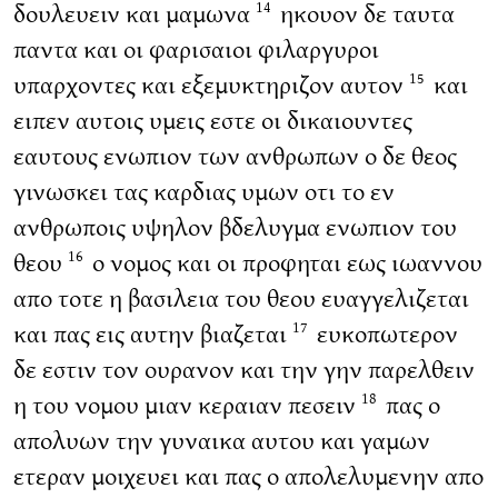
δουλευειν και μαμωνα
ηκουον δε ταυτα
14
παντα και οι φαρισαιοι φιλαργυροι
υπαρχοντες και εξεμυκτηριζον αυτον
και
15
ειπεν αυτοις υμεις εστε οι δικαιουντες
εαυτους ενωπιον των ανθρωπων ο δε θεος
γινωσκει τας καρδιας υμων οτι το εν
ανθρωποις υψηλον βδελυγμα ενωπιον του
θεου
ο νομος και οι προφηται εως ιωαννου
16
απο τοτε η βασιλεια του θεου ευαγγελιζεται
και πας εις αυτην βιαζεται
ευκοπωτερον
17
δε εστιν τον ουρανον και την γην παρελθειν
η του νομου μιαν κεραιαν πεσειν
πας ο
18
απολυων την γυναικα αυτου και γαμων
ετεραν μοιχευει και πας ο απολελυμενην απο