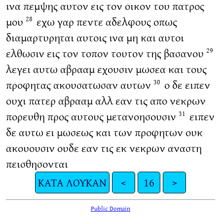
ινα πεμψης αυτον εις τον οικον του πατρος
μου
εχω γαρ πεντε αδελφους οπως
28
διαμαρτυρηται αυτοις ινα μη και αυτοι
ελθωσιν εις τον τοπον τουτον της βασανου
29
λεγει αυτω αβρααμ εχουσιν μωσεα και τους
προφητας ακουσατωσαν αυτων
ο δε ειπεν
30
ουχι πατερ αβρααμ αλλ εαν τις απο νεκρων
πορευθη προς αυτους μετανοησουσιν
ειπεν
31
δε αυτω ει μωσεως και των προφητων ουκ
ακουουσιν ουδε εαν τις εκ νεκρων αναστη
πεισθησονται
ΚΑΤΑ ΛΟΥΚΑΝ
<
16
>
Public Domain