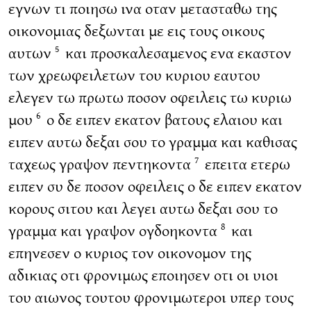
εγνων τι ποιησω ινα οταν μετασταθω της
οικονομιας δεξωνται με εις τους οικους
αυτων
και προσκαλεσαμενος ενα εκαστον
5
των χρεωφειλετων του κυριου εαυτου
ελεγεν τω πρωτω ποσον οφειλεις τω κυριω
μου
ο δε ειπεν εκατον βατους ελαιου και
6
ειπεν αυτω δεξαι σου το γραμμα και καθισας
ταχεως γραψον πεντηκοντα
επειτα ετερω
7
ειπεν συ δε ποσον οφειλεις ο δε ειπεν εκατον
κορους σιτου και λεγει αυτω δεξαι σου το
γραμμα και γραψον ογδοηκοντα
και
8
επηνεσεν ο κυριος τον οικονομον της
αδικιας οτι φρονιμως εποιησεν οτι οι υιοι
του αιωνος τουτου φρονιμωτεροι υπερ τους