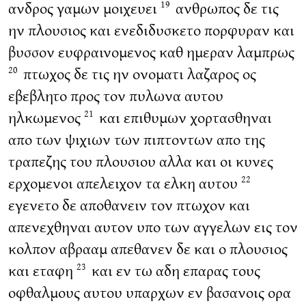
ανδρος γαμων μοιχευει
ανθρωπος δε τις
19
ην πλουσιος και ενεδιδυσκετο πορφυραν και
βυσσον ευφραινομενος καθ ημεραν λαμπρως
πτωχος δε τις ην ονοματι λαζαρος ος
20
εβεβλητο προς τον πυλωνα αυτου
ηλκωμενος
και επιθυμων χορτασθηναι
21
απο των ψιχιων των πιπτοντων απο της
τραπεζης του πλουσιου αλλα και οι κυνες
ερχομενοι απελειχον τα ελκη αυτου
22
εγενετο δε αποθανειν τον πτωχον και
απενεχθηναι αυτον υπο των αγγελων εις τον
κολπον αβρααμ απεθανεν δε και ο πλουσιος
και εταφη
και εν τω αδη επαρας τους
23
οφθαλμους αυτου υπαρχων εν βασανοις ορα