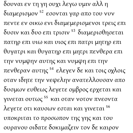
δουναι εν τη γη ουχι λεγω υμιν αλλ η
διαμερισμον
εσονται γαρ απο του νυν
52
πεντε εν οικω ενι διαμεμερισμενοι τρεις επι
δυσιν και δυο επι τρισιν
διαμερισθησεται
53
πατηρ επι υιω και υιος επι πατρι μητηρ επι
θυγατρι και θυγατηρ επι μητρι πενθερα επι
την νυμφην αυτης και νυμφη επι την
πενθεραν αυτης
ελεγεν δε και τοις οχλοις
54
οταν ιδητε την νεφελην ανατελλουσαν απο
δυσμων ευθεως λεγετε ομβρος ερχεται και
γινεται ουτως
και οταν νοτον πνεοντα
55
λεγετε οτι καυσων εσται και γινεται
56
υποκριται το προσωπον της γης και του
ουρανου οιδατε δοκιμαζειν τον δε καιρον