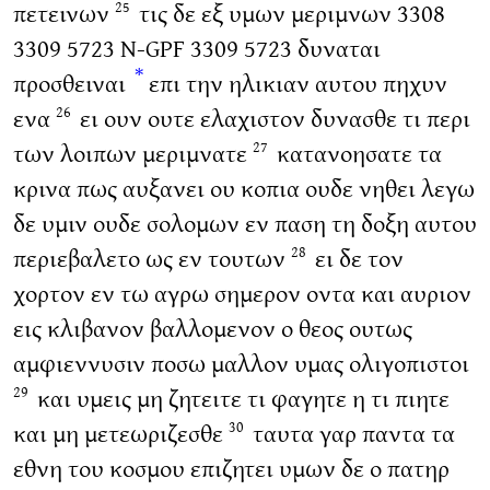
πετεινων
τις δε εξ υμων μεριμνων 3308
25
3309 5723 N-GPF 3309 5723 δυναται
*
προσθειναι
επι την ηλικιαν αυτου πηχυν
ενα
ει ουν ουτε ελαχιστον δυνασθε τι περι
26
των λοιπων μεριμνατε
κατανοησατε τα
27
κρινα πως αυξανει ου κοπια ουδε νηθει λεγω
δε υμιν ουδε σολομων εν παση τη δοξη αυτου
περιεβαλετο ως εν τουτων
ει δε τον
28
χορτον εν τω αγρω σημερον οντα και αυριον
εις κλιβανον βαλλομενον ο θεος ουτως
αμφιεννυσιν ποσω μαλλον υμας ολιγοπιστοι
και υμεις μη ζητειτε τι φαγητε η τι πιητε
29
και μη μετεωριζεσθε
ταυτα γαρ παντα τα
30
εθνη του κοσμου επιζητει υμων δε ο πατηρ