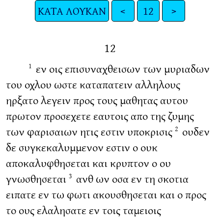
ΚΑΤΑ ΛΟΥΚΑΝ
<
12
>
12
εν οις επισυναχθεισων των μυριαδων
1
του οχλου ωστε καταπατειν αλληλους
ηρξατο λεγειν προς τους μαθητας αυτου
πρωτον προσεχετε εαυτοις απο της ζυμης
των φαρισαιων ητις εστιν υποκρισις
ουδεν
2
δε συγκεκαλυμμενον εστιν ο ουκ
αποκαλυφθησεται και κρυπτον ο ου
γνωσθησεται
ανθ ων οσα εν τη σκοτια
3
ειπατε εν τω φωτι ακουσθησεται και ο προς
το ους ελαλησατε εν τοις ταμειοις