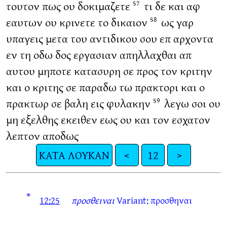
τουτον πως ου δοκιμαζετε
τι δε και αφ
57
εαυτων ου κρινετε το δικαιον
ως γαρ
58
υπαγεις μετα του αντιδικου σου επ αρχοντα
εν τη οδω δος εργασιαν απηλλαχθαι απ
αυτου μηποτε κατασυρη σε προς τον κριτην
και ο κριτης σε παραδω τω πρακτορι και ο
πρακτωρ σε βαλη εις φυλακην
λεγω σοι ου
59
μη εξελθης εκειθεν εως ου και τον εσχατον
λεπτον αποδως
ΚΑΤΑ ΛΟΥΚΑΝ
<
12
>
*
12:25
προσθειναι
Variant: προσθηναι