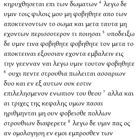
κηρυχθησεται επι των δωματων
λεγω δε
4
υμιν τοις φιλοις μου μη φοβηθητε απο των
αποκτενοντων το σωμα και μετα ταυτα μη
εχοντων περισσοτερον τι ποιησαι
υποδειξω
5
δε υμιν τινα φοβηθητε φοβηθητε τον μετα το
αποκτειναι εξουσιαν εχοντα εμβαλειν εις
την γεενναν ναι λεγω υμιν τουτον φοβηθητε
ουχι πεντε στρουθια πωλειται ασσαριων
6
δυο και εν εξ αυτων ουκ εστιν
επιλελησμενον ενωπιον του θεου
αλλα και
7
αι τριχες της κεφαλης υμων πασαι
ηριθμηνται μη ουν φοβεισθε πολλων
στρουθιων διαφερετε
λεγω δε υμιν πας ος
8
αν ομολογηση εν εμοι εμπροσθεν των