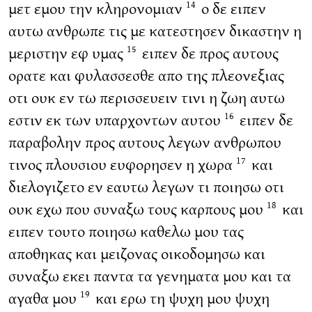
μετ εμου την κληρονομιαν
ο δε ειπεν
14
αυτω ανθρωπε τις με κατεστησεν δικαστην η
μεριστην εφ υμας
ειπεν δε προς αυτους
15
ορατε και φυλασσεσθε απο της πλεονεξιας
οτι ουκ εν τω περισσευειν τινι η ζωη αυτω
εστιν εκ των υπαρχοντων αυτου
ειπεν δε
16
παραβολην προς αυτους λεγων ανθρωπου
τινος πλουσιου ευφορησεν η χωρα
και
17
διελογιζετο εν εαυτω λεγων τι ποιησω οτι
ουκ εχω που συναξω τους καρπους μου
και
18
ειπεν τουτο ποιησω καθελω μου τας
αποθηκας και μειζονας οικοδομησω και
συναξω εκει παντα τα γενηματα μου και τα
αγαθα μου
και ερω τη ψυχη μου ψυχη
19