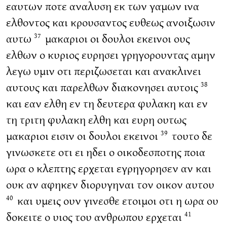
εαυτων ποτε αναλυση εκ των γαμων ινα
ελθοντος και κρουσαντος ευθεως ανοιξωσιν
αυτω
μακαριοι οι δουλοι εκεινοι ους
37
ελθων ο κυριος ευρησει γρηγορουντας αμην
λεγω υμιν οτι περιζωσεται και ανακλινει
αυτους και παρελθων διακονησει αυτοις
38
και εαν ελθη εν τη δευτερα φυλακη και εν
τη τριτη φυλακη ελθη και ευρη ουτως
μακαριοι εισιν οι δουλοι εκεινοι
τουτο δε
39
γινωσκετε οτι ει ηδει ο οικοδεσποτης ποια
ωρα ο κλεπτης ερχεται εγρηγορησεν αν και
ουκ αν αφηκεν διορυγηναι τον οικον αυτου
και υμεις ουν γινεσθε ετοιμοι οτι η ωρα ου
40
δοκειτε ο υιος του ανθρωπου ερχεται
41