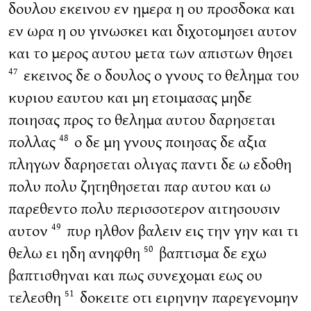
δουλου εκεινου εν ημερα η ου προσδοκα και
εν ωρα η ου γινωσκει και διχοτομησει αυτον
και το μερος αυτου μετα των απιστων θησει
εκεινος δε ο δουλος ο γνους το θελημα του
47
κυριου εαυτου και μη ετοιμασας μηδε
ποιησας προς το θελημα αυτου δαρησεται
πολλας
ο δε μη γνους ποιησας δε αξια
48
πληγων δαρησεται ολιγας παντι δε ω εδοθη
πολυ πολυ ζητηθησεται παρ αυτου και ω
παρεθεντο πολυ περισσοτερον αιτησουσιν
αυτον
πυρ ηλθον βαλειν εις την γην και τι
49
θελω ει ηδη ανηφθη
βαπτισμα δε εχω
50
βαπτισθηναι και πως συνεχομαι εως ου
τελεσθη
δοκειτε οτι ειρηνην παρεγενομην
51