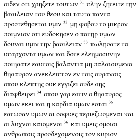
οιδεν οτι χρηζετε τουτων
πλην ζητειτε την
31
βασιλειαν του θεου και ταυτα παντα
προστεθησεται υμιν
μη φοβου το μικρον
32
ποιμνιον οτι ευδοκησεν ο πατηρ υμων
δουναι υμιν την βασιλειαν
πωλησατε τα
33
υπαρχοντα υμων και δοτε ελεημοσυνην
ποιησατε εαυτοις βαλαντια μη παλαιουμενα
θησαυρον ανεκλειπτον εν τοις ουρανοις
οπου κλεπτης ουκ εγγιζει ουδε σης
διαφθειρει
οπου γαρ εστιν ο θησαυρος
34
υμων εκει και η καρδια υμων εσται
35
εστωσαν υμων αι οσφυες περιεζωσμεναι και
οι λυχνοι καιομενοι
και υμεις ομοιοι
36
ανθρωποις προσδεχομενοις τον κυριον