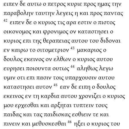
ειπεν δε αυτω ο πετρος κυριε προς ημας την
παραβολην ταυτην λεγεις η και προς παντας
ειπεν δε ο κυριος τις αρα εστιν ο πιστος
42
οικονομος και φρονιμος ον καταστησει ο
κυριος επι της θεραπειας αυτου του διδοναι
εν καιρω το σιτομετριον
μακαριος ο
43
δουλος εκεινος ον ελθων ο κυριος αυτου
ευρησει ποιουντα ουτως
αληθως λεγω
44
υμιν οτι επι πασιν τοις υπαρχουσιν αυτου
καταστησει αυτον
εαν δε ειπη ο δουλος
45
εκεινος εν τη καρδια αυτου χρονιζει ο κυριος
μου ερχεσθαι και αρξηται τυπτειν τους
παιδας και τας παιδισκας εσθιειν τε και
πινειν και μεθυσκεσθαι
ηξει ο κυριος του
46