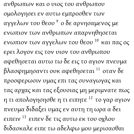
ανθρωπων και ο υιος του ανθρωπου
ομολογησει εν αυτω εμπροσθεν των
αγγελων του θεου
ο δε αρνησαμενος με
9
ενωπιον των ανθρωπων απαρνηθησεται
ενωπιον των αγγελων του θεου
και πας ος
10
ερει λογον εις τον υιον του ανθρωπου
αφεθησεται αυτω τω δε εις το αγιον πνευμα
βλασφημησαντι ουκ αφεθησεται
οταν δε
11
προσφερωσιν υμας επι τας συναγωγας και
τας αρχας και τας εξουσιας μη μεριμνατε πως
η τι απολογησησθε η τι ειπητε
το γαρ αγιον
12
πνευμα διδαξει υμας εν αυτη τη ωρα α δει
ειπειν
ειπεν δε τις αυτω εκ του οχλου
13
διδασκαλε ειπε τω αδελφω μου μερισασθαι