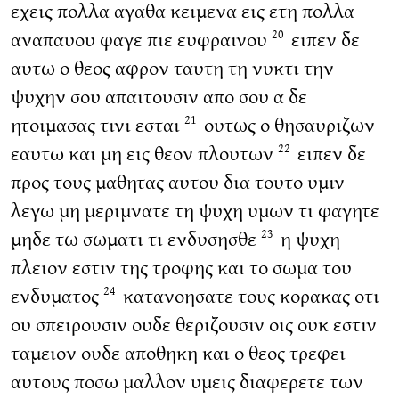
εχεις πολλα αγαθα κειμενα εις ετη πολλα
αναπαυου φαγε πιε ευφραινου
ειπεν δε
20
αυτω ο θεος αφρον ταυτη τη νυκτι την
ψυχην σου απαιτουσιν απο σου α δε
ητοιμασας τινι εσται
ουτως ο θησαυριζων
21
εαυτω και μη εις θεον πλουτων
ειπεν δε
22
προς τους μαθητας αυτου δια τουτο υμιν
λεγω μη μεριμνατε τη ψυχη υμων τι φαγητε
μηδε τω σωματι τι ενδυσησθε
η ψυχη
23
πλειον εστιν της τροφης και το σωμα του
ενδυματος
κατανοησατε τους κορακας οτι
24
ου σπειρουσιν ουδε θεριζουσιν οις ουκ εστιν
ταμειον ουδε αποθηκη και ο θεος τρεφει
αυτους ποσω μαλλον υμεις διαφερετε των