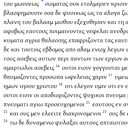
*
του μωυσεως
σωματος ουκ ετολμησεν κρισιν 
βλασφημουσιν οσα δε φυσικως ως τα αλογα ζω
πλανη του βαλααμ μισθου εξεχυθησαν και τη 
αφοβως εαυτους ποιμαινοντες νεφελαι ανυδρ
κυματα αγρια θαλασσης επαφριζοντα τας εαυτω
δε και τουτοις εβδομος απο αδαμ ενωχ λεγων 
τους ασεβεις αυτων περι παντων των εργων 
αμαρτωλοι ασεβεις
ουτοι εισιν γογγυσται μ
16
θαυμαζοντες προσωπα ωφελειας χαριν
υμει
17
ημων ιησου χριστου
οτι ελεγον υμιν οτι εν
18
ουτοι εισιν οι αποδιοριζοντες ψυχικοι πνευμα
πνευματι αγιω προσευχομενοι
εαυτους εν α
21
και ους μεν ελεειτε διακρινομενοι
ους δε 
22
23
τω δε δυναμενω φυλαξαι αυτους απταιστους
24