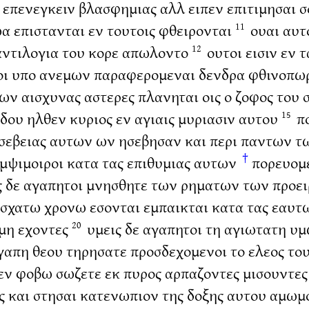
επενεγκειν βλασφημιας αλλ ειπεν επιτιμησαι σ
α επιστανται εν τουτοις φθειρονται
ουαι αυτο
11
αντιλογια του κορε απωλοντο
ουτοι εισιν εν 
12
οι υπο ανεμων παραφερομεναι δενδρα φθινοπω
ν αισχυνας αστερες πλανηται οις ο ζοφος του 
ιδου ηλθεν κυριος εν αγιαις μυριασιν αυτου
πο
15
ασεβειας αυτων ων ησεβησαν και περι παντων 
†
εμψιμοιροι κατα τας επιθυμιας αυτων
πορευομε
ς δε αγαπητοι μνησθητε των ρηματων των προε
 εσχατω χρονω εσονται εμπαικται κατα τας εαυ
 μη εχοντες
υμεις δε αγαπητοι τη αγιωτατη υμ
20
γαπη θεου τηρησατε προσδεχομενοι το ελεος του
εν φοβω σωζετε εκ πυρος αρπαζοντες μισουντες
 και στησαι κατενωπιον της δοξης αυτου αμωμ