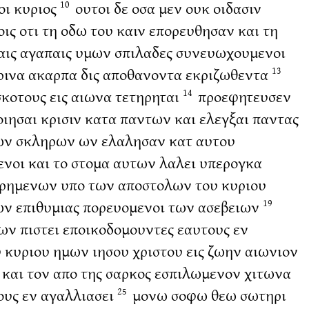
οι κυριος
ουτοι δε οσα μεν ουκ οιδασιν
10
ις οτι τη οδω του καιν επορευθησαν και τη
ταις αγαπαις υμων σπιλαδες συνευωχουμενοι
ρινα ακαρπα δις αποθανοντα εκριζωθεντα
13
σκοτους εις αιωνα τετηρηται
προεφητευσεν
14
ιησαι κρισιν κατα παντων και ελεγξαι παντας
των σκληρων ων ελαλησαν κατ αυτου
νοι και το στομα αυτων λαλει υπερογκα
ιρημενων υπο των αποστολων του κυριου
των επιθυμιας πορευομενοι των ασεβειων
19
ων πιστει εποικοδομουντες εαυτους εν
 κυριου ημων ιησου χριστου εις ζωην αιωνιον
 και τον απο της σαρκος εσπιλωμενον χιτωνα
ους εν αγαλλιασει
μονω σοφω θεω σωτηρι
25