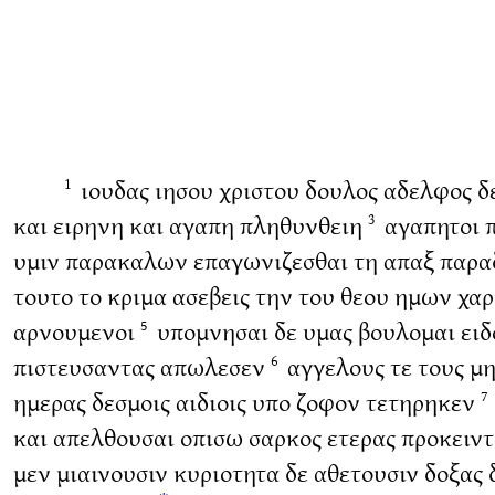
ιουδας ιησου χριστου δουλος αδελφος δε
1
και ειρηνη και αγαπη πληθυνθειη
αγαπητοι π
3
υμιν παρακαλων επαγωνιζεσθαι τη απαξ παραδο
τουτο το κριμα ασεβεις την του θεου ημων χαρ
αρνουμενοι
υπομνησαι δε υμας βουλομαι ειδο
5
πιστευσαντας απωλεσεν
αγγελους τε τους μη
6
ημερας δεσμοις αιδιοις υπο ζοφον τετηρηκεν
7
και απελθουσαι οπισω σαρκος ετερας προκειντ
μεν μιαινουσιν κυριοτητα δε αθετουσιν δοξας