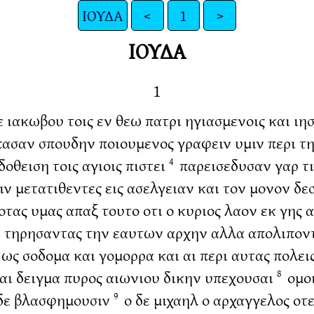
ΙΟΥΔΑ
<
1
>
ΙΟΥΔΑ
1
 ιακωβου τοις εν θεω πατρι ηγιασμενοις και ιη
ασαν σπουδην ποιουμενος γραφειν υμιν περι τ
θειση τοις αγιοις πιστει
παρεισεδυσαν γαρ τι
4
ιν μετατιθεντες εις ασελγειαν και τον μονον δ
τας υμας απαξ τουτο οτι ο κυριος λαον εκ γης 
 τηρησαντας την εαυτων αρχην αλλα απολιποντα
ως σοδομα και γομορρα και αι περι αυτας πολει
αι δειγμα πυρος αιωνιου δικην υπεχουσαι
ομοι
8
 δε βλασφημουσιν
ο δε μιχαηλ ο αρχαγγελος οτ
9