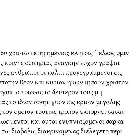
σου χριστω τετηρημενοις κλητοις
ελεος υμιν
2
ης κοινης σωτηριας αναγκην εσχον γραψαι
νες ανθρωποι οι παλαι προγεγραμμενοι εις
εσποτην θεον και κυριον ημων ιησουν χριστον
αιγυπτου σωσας το δευτερον τους μη
ς το ιδιον οικητηριον εις κρισιν μεγαλης
ς τον ομοιον τουτοις τροπον εκπορνευσασαι
ως μεντοι και ουτοι ενυπνιαζομενοι σαρκα
ε τω διαβολω διακρινομενος διελεγετο περι