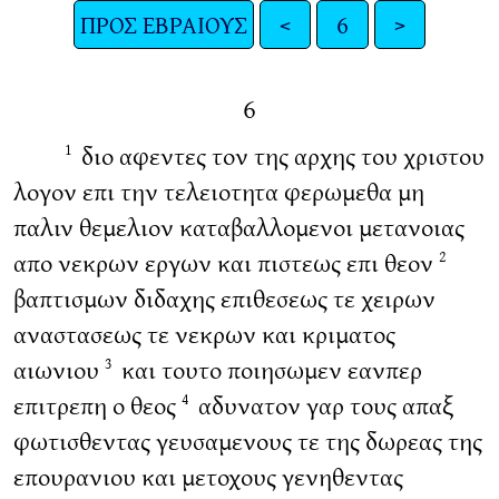
ΠΡΟΣ ΕΒΡΑΙΟΥΣ
<
6
>
6
διο αφεντες τον της αρχης του χριστου
1
λογον επι την τελειοτητα φερωμεθα μη
παλιν θεμελιον καταβαλλομενοι μετανοιας
απο νεκρων εργων και πιστεως επι θεον
2
βαπτισμων διδαχης επιθεσεως τε χειρων
αναστασεως τε νεκρων και κριματος
αιωνιου
και τουτο ποιησωμεν εανπερ
3
επιτρεπη ο θεος
αδυνατον γαρ τους απαξ
4
φωτισθεντας γευσαμενους τε της δωρεας της
επουρανιου και μετοχους γενηθεντας