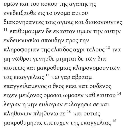
υμων και του κοπου της αγαπης ης
ενεδειξασθε εις το ονομα αυτου
διακονησαντες τοις αγιοις και διακονουντες
επιθυμουμεν δε εκαστον υμων την αυτην
11
ενδεικνυσθαι σπουδην προς την
πληροφοριαν της ελπιδος αχρι τελους
ινα
12
μη νωθροι γενησθε μιμηται δε των δια
πιστεως και μακροθυμιας κληρονομουντων
τας επαγγελιας
τω γαρ αβρααμ
13
επαγγειλαμενος ο θεος επει κατ ουδενος
ειχεν μειζονος ομοσαι ωμοσεν καθ εαυτου
14
λεγων η μην ευλογων ευλογησω σε και
πληθυνων πληθυνω σε
και ουτως
15
μακροθυμησας επετυχεν της επαγγελιας
16