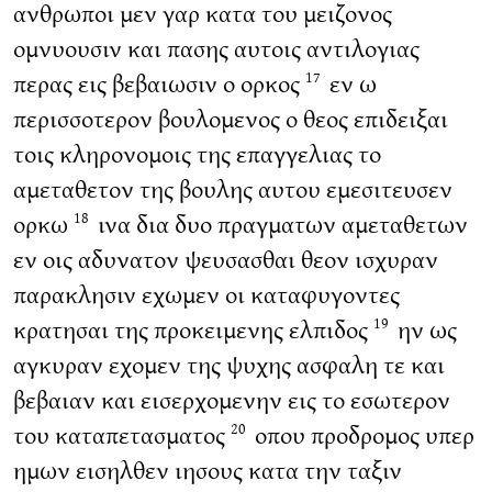
ανθρωποι μεν γαρ κατα του μειζονος
ομνυουσιν και πασης αυτοις αντιλογιας
περας εις βεβαιωσιν ο ορκος
εν ω
17
περισσοτερον βουλομενος ο θεος επιδειξαι
τοις κληρονομοις της επαγγελιας το
αμεταθετον της βουλης αυτου εμεσιτευσεν
ορκω
ινα δια δυο πραγματων αμεταθετων
18
εν οις αδυνατον ψευσασθαι θεον ισχυραν
παρακλησιν εχωμεν οι καταφυγοντες
κρατησαι της προκειμενης ελπιδος
ην ως
19
αγκυραν εχομεν της ψυχης ασφαλη τε και
βεβαιαν και εισερχομενην εις το εσωτερον
του καταπετασματος
οπου προδρομος υπερ
20
ημων εισηλθεν ιησους κατα την ταξιν