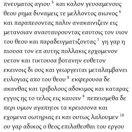
πνευματος αγιου
και καλον γευσαμενους
5
θεου ρημα δυναμεις τε μελλοντος αιωνος
6
και παραπεσοντας παλιν ανακαινιζειν εις
μετανοιαν ανασταυρουντας εαυτοις τον υιον
του θεου και παραδειγματιζοντας
γη γαρ η
7
πιουσα τον επ αυτης πολλακις ερχομενον
υετον και τικτουσα βοτανην ευθετον
εκεινοις δι ους και γεωργειται μεταλαμβανει
ευλογιας απο του θεου
εκφερουσα δε
8
ακανθας και τριβολους αδοκιμος και καταρας
εγγυς ης το τελος εις καυσιν
πεπεισμεθα δε
9
περι υμων αγαπητοι τα κρεισσονα και
εχομενα σωτηριας ει και ουτως λαλουμεν
10
ου γαρ αδικος ο θεος επιλαθεσθαι του εργου