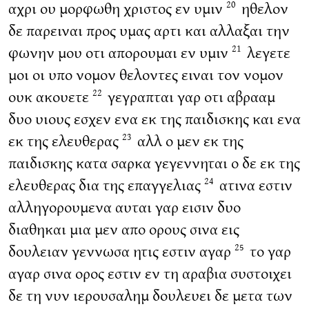
αχρι ου μορφωθη χριστος εν υμιν
ηθελον
20
δε παρειναι προς υμας αρτι και αλλαξαι την
φωνην μου οτι απορουμαι εν υμιν
λεγετε
21
μοι οι υπο νομον θελοντες ειναι τον νομον
ουκ ακουετε
γεγραπται γαρ οτι αβρααμ
22
δυο υιους εσχεν ενα εκ της παιδισκης και ενα
εκ της ελευθερας
αλλ ο μεν εκ της
23
παιδισκης κατα σαρκα γεγεννηται ο δε εκ της
ελευθερας δια της επαγγελιας
ατινα εστιν
24
αλληγορουμενα αυται γαρ εισιν δυο
διαθηκαι μια μεν απο ορους σινα εις
δουλειαν γεννωσα ητις εστιν αγαρ
το γαρ
25
αγαρ σινα ορος εστιν εν τη αραβια συστοιχει
δε τη νυν ιερουσαλημ δουλευει δε μετα των