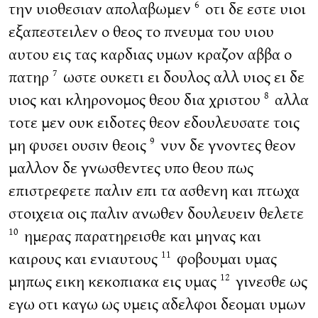
την υιοθεσιαν απολαβωμεν
οτι δε εστε υιοι
6
εξαπεστειλεν ο θεος το πνευμα του υιου
αυτου εις τας καρδιας υμων κραζον αββα ο
πατηρ
ωστε ουκετι ει δουλος αλλ υιος ει δε
7
υιος και κληρονομος θεου δια χριστου
αλλα
8
τοτε μεν ουκ ειδοτες θεον εδουλευσατε τοις
μη φυσει ουσιν θεοις
νυν δε γνοντες θεον
9
μαλλον δε γνωσθεντες υπο θεου πως
επιστρεφετε παλιν επι τα ασθενη και πτωχα
στοιχεια οις παλιν ανωθεν δουλευειν θελετε
ημερας παρατηρεισθε και μηνας και
10
καιρους και ενιαυτους
φοβουμαι υμας
11
μηπως εικη κεκοπιακα εις υμας
γινεσθε ως
12
εγω οτι καγω ως υμεις αδελφοι δεομαι υμων