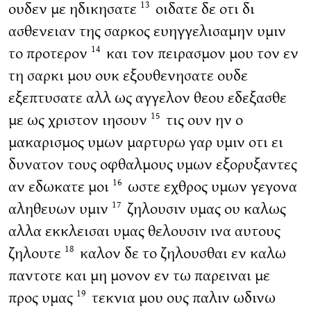
ουδεν με ηδικησατε
οιδατε δε οτι δι
13
ασθενειαν της σαρκος ευηγγελισαμην υμιν
το προτερον
και τον πειρασμον μου τον εν
14
τη σαρκι μου ουκ εξουθενησατε ουδε
εξεπτυσατε αλλ ως αγγελον θεου εδεξασθε
με ως χριστον ιησουν
τις ουν ην ο
15
μακαρισμος υμων μαρτυρω γαρ υμιν οτι ει
δυνατον τους οφθαλμους υμων εξορυξαντες
αν εδωκατε μοι
ωστε εχθρος υμων γεγονα
16
αληθευων υμιν
ζηλουσιν υμας ου καλως
17
αλλα εκκλεισαι υμας θελουσιν ινα αυτους
ζηλουτε
καλον δε το ζηλουσθαι εν καλω
18
παντοτε και μη μονον εν τω παρειναι με
προς υμας
τεκνια μου ους παλιν ωδινω
19