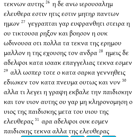
τεκνων αυτης
η δε ανω ιερουσαλημ
26
ελευθερα εστιν ητις εστιν μητηρ παντων
ημων
γεγραπται γαρ ευφρανθητι στειρα η
27
ου τικτουσα ρηξον και βοησον η ουκ
ωδινουσα οτι πολλα τα τεκνα της ερημου
μαλλον η της εχουσης τον ανδρα
ημεις δε
28
αδελφοι κατα ισαακ επαγγελιας τεκνα εσμεν
αλλ ωσπερ τοτε ο κατα σαρκα γεννηθεις
29
εδιωκεν τον κατα πνευμα ουτως και νυν
30
αλλα τι λεγει η γραφη εκβαλε την παιδισκην
και τον υιον αυτης ου γαρ μη κληρονομηση ο
υιος της παιδισκης μετα του υιου της
ελευθερας
αρα αδελφοι ουκ εσμεν
31
παιδισκης τεκνα αλλα της ελευθερας