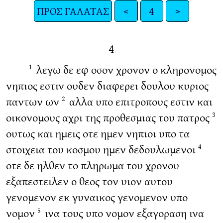
ΠΡΟΣ ΓΑΛΑΤΑΣ
<
4
>
4
λεγω δε εφ οσον χρονον ο κληρονομος
1
νηπιος εστιν ουδεν διαφερει δουλου κυριος
παντων ων
αλλα υπο επιτροπους εστιν και
2
οικονομους αχρι της προθεσμιας του πατρος
3
ουτως και ημεις οτε ημεν νηπιοι υπο τα
στοιχεια του κοσμου ημεν δεδουλωμενοι
4
οτε δε ηλθεν το πληρωμα του χρονου
εξαπεστειλεν ο θεος τον υιον αυτου
γενομενον εκ γυναικος γενομενον υπο
νομον
ινα τους υπο νομον εξαγοραση ινα
5