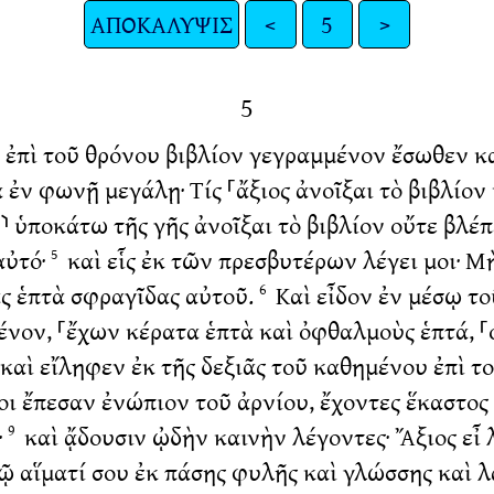
ΑΠΟΚΑΛΥΨΙΣ
<
5
>
5
υ ἐπὶ τοῦ θρόνου βιβλίον γεγραμμένον ἔσωθεν κ
ἐν φωνῇ μεγάλῃ· Τίς ⸀ἄξιος ἀνοῖξαι τὸ βιβλίον
⸃ ὑποκάτω τῆς γῆς ἀνοῖξαι τὸ βιβλίον οὔτε βλέπ
αὐτό·
καὶ εἷς ἐκ τῶν πρεσβυτέρων λέγει μοι· Μὴ
5
τὰς ἑπτὰ σφραγῖδας αὐτοῦ.
Καὶ εἶδον ἐν μέσῳ τ
6
ον, ⸀ἔχων κέρατα ἑπτὰ καὶ ὀφθαλμοὺς ἑπτά, ⸀οἵ
καὶ εἴληφεν ἐκ τῆς δεξιᾶς τοῦ καθημένου ἐπὶ τ
ροι ἔπεσαν ἐνώπιον τοῦ ἀρνίου, ἔχοντες ἕκαστο
·
καὶ ᾄδουσιν ᾠδὴν καινὴν λέγοντες· Ἄξιος εἶ λ
9
τῷ αἵματί σου ἐκ πάσης φυλῆς καὶ γλώσσης καὶ λ