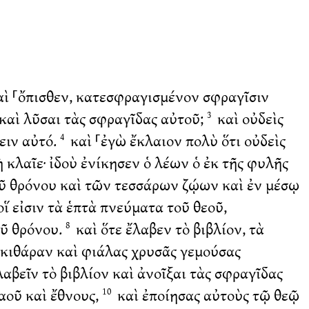
αὶ ⸀ὄπισθεν, κατεσφραγισμένον σφραγῖσιν
 καὶ λῦσαι τὰς σφραγῖδας αὐτοῦ;
καὶ οὐδεὶς
3
ειν αὐτό.
καὶ ⸀ἐγὼ ἔκλαιον πολὺ ὅτι οὐδεὶς
4
 κλαῖε· ἰδοὺ ἐνίκησεν ὁ λέων ὁ ἐκ τῆς φυλῆς
οῦ θρόνου καὶ τῶν τεσσάρων ζῴων καὶ ἐν μέσῳ
 εἰσιν τὰ ἑπτὰ πνεύματα τοῦ θεοῦ,
οῦ θρόνου.
καὶ ὅτε ἔλαβεν τὸ βιβλίον, τὰ
8
ς κιθάραν καὶ φιάλας χρυσᾶς γεμούσας
αβεῖν τὸ βιβλίον καὶ ἀνοῖξαι τὰς σφραγῖδας
αοῦ καὶ ἔθνους,
καὶ ἐποίησας αὐτοὺς τῷ θεῷ
10