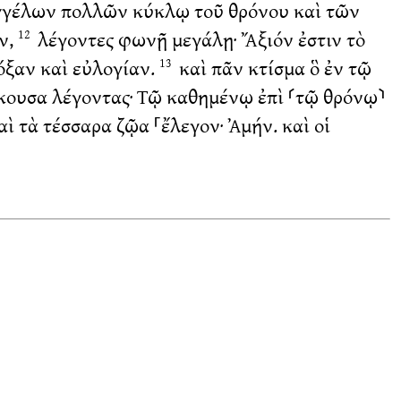
ἀγγέλων πολλῶν κύκλῳ τοῦ θρόνου καὶ τῶν
ν,
λέγοντες φωνῇ μεγάλῃ· Ἄξιόν ἐστιν τὸ
12
όξαν καὶ εὐλογίαν.
καὶ πᾶν κτίσμα ὃ ἐν τῷ
13
 ἤκουσα λέγοντας· Τῷ καθημένῳ ἐπὶ ⸂τῷ θρόνῳ⸃
ὶ τὰ τέσσαρα ζῷα ⸀ἔλεγον· Ἀμήν. καὶ οἱ