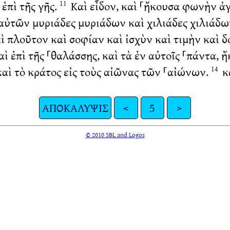
 ἐπὶ τῆς γῆς.
Καὶ εἶδον, καὶ ⸀ἤκουσα φωνὴν 
11
 αὐτῶν μυριάδες μυριάδων καὶ χιλιάδες χιλιάδω
ὶ πλοῦτον καὶ σοφίαν καὶ ἰσχὺν καὶ τιμὴν καὶ δ
αὶ ἐπὶ τῆς ⸀θαλάσσης, καὶ τὰ ἐν αὐτοῖς ⸀πάντα,
 καὶ τὸ κράτος εἰς τοὺς αἰῶνας τῶν ⸀αἰώνων.
κα
14
ΑΠΟΚΑΛΥΨΙΣ
<
5
>
© 2010 SBL and Logos