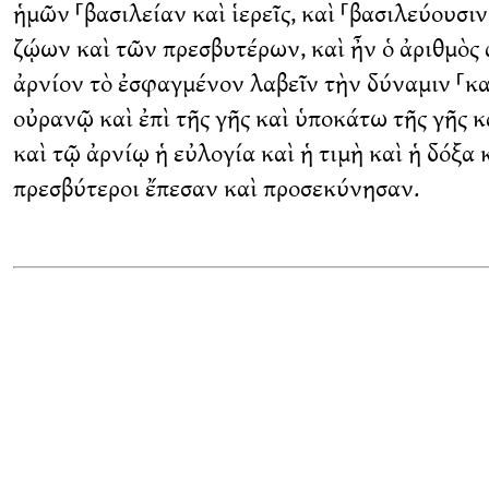
ἡμῶν ⸀βασιλείαν καὶ ἱερεῖς, καὶ ⸀βασιλεύουσιν
ζῴων καὶ τῶν πρεσβυτέρων, καὶ ἦν ὁ ἀριθμὸς
ἀρνίον τὸ ἐσφαγμένον λαβεῖν τὴν δύναμιν ⸀κα
οὐρανῷ καὶ ἐπὶ τῆς γῆς καὶ ὑποκάτω τῆς γῆς κ
καὶ τῷ ἀρνίῳ ἡ εὐλογία καὶ ἡ τιμὴ καὶ ἡ δόξα
πρεσβύτεροι ἔπεσαν καὶ προσεκύνησαν.