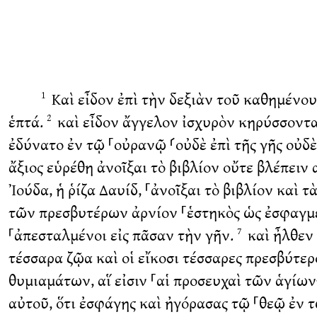
Καὶ εἶδον ἐπὶ τὴν δεξιὰν τοῦ καθημένο
1
ἑπτά.
καὶ εἶδον ἄγγελον ἰσχυρὸν κηρύσσοντα 
2
ἐδύνατο ἐν τῷ ⸀οὐρανῷ ⸂οὐδὲ ἐπὶ τῆς γῆς οὐδὲ
ἄξιος εὑρέθη ἀνοῖξαι τὸ βιβλίον οὔτε βλέπειν 
Ἰούδα, ἡ ῥίζα Δαυίδ, ⸀ἀνοῖξαι τὸ βιβλίον καὶ 
τῶν πρεσβυτέρων ἀρνίον ⸀ἑστηκὸς ὡς ἐσφαγμέν
⸀ἀπεσταλμένοι εἰς πᾶσαν τὴν γῆν.
καὶ ἦλθεν 
7
τέσσαρα ζῷα καὶ οἱ εἴκοσι τέσσαρες πρεσβύτε
θυμιαμάτων, αἵ εἰσιν ⸀αἱ προσευχαὶ τῶν ἁγίων
αὐτοῦ, ὅτι ἐσφάγης καὶ ἠγόρασας τῷ ⸀θεῷ ἐν 