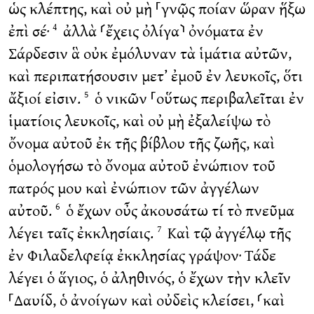
ὡς κλέπτης, καὶ οὐ μὴ ⸀γνῷς ποίαν ὥραν ἥξω
ἐπὶ σέ·
ἀλλὰ ⸂ἔχεις ὀλίγα⸃ ὀνόματα ἐν
4
Σάρδεσιν ἃ οὐκ ἐμόλυναν τὰ ἱμάτια αὐτῶν,
καὶ περιπατήσουσιν μετ’ ἐμοῦ ἐν λευκοῖς, ὅτι
ἄξιοί εἰσιν.
ὁ νικῶν ⸀οὕτως περιβαλεῖται ἐν
5
ἱματίοις λευκοῖς, καὶ οὐ μὴ ἐξαλείψω τὸ
ὄνομα αὐτοῦ ἐκ τῆς βίβλου τῆς ζωῆς, καὶ
ὁμολογήσω τὸ ὄνομα αὐτοῦ ἐνώπιον τοῦ
πατρός μου καὶ ἐνώπιον τῶν ἀγγέλων
αὐτοῦ.
ὁ ἔχων οὖς ἀκουσάτω τί τὸ πνεῦμα
6
λέγει ταῖς ἐκκλησίαις.
Καὶ τῷ ἀγγέλῳ τῆς
7
ἐν Φιλαδελφείᾳ ἐκκλησίας γράψον· Τάδε
λέγει ὁ ἅγιος, ὁ ἀληθινός, ὁ ἔχων τὴν κλεῖν
⸀Δαυίδ, ὁ ἀνοίγων καὶ οὐδεὶς κλείσει, ⸂καὶ