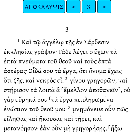
ΑΠΟΚΑΛΥΨΙΣ
<
3
>
3
Καὶ τῷ ἀγγέλῳ τῆς ἐν Σάρδεσιν
1
ἐκκλησίας γράψον· Τάδε λέγει ὁ ἔχων τὰ
ἑπτὰ πνεύματα τοῦ θεοῦ καὶ τοὺς ἑπτὰ
ἀστέρας· Οἶδά σου τὰ ἔργα, ὅτι ὄνομα ἔχεις
ὅτι ζῇς, καὶ νεκρὸς εἶ.
γίνου γρηγορῶν, καὶ
2
στήρισον τὰ λοιπὰ ἃ ⸂ἔμελλον ἀποθανεῖν⸃, οὐ
γὰρ εὕρηκά σου ⸀τὰ ἔργα πεπληρωμένα
ἐνώπιον τοῦ θεοῦ μου·
μνημόνευε οὖν πῶς
3
εἴληφας καὶ ἤκουσας καὶ τήρει, καὶ
μετανόησον· ἐὰν οὖν μὴ γρηγορήσῃς, ⸀ἥξω