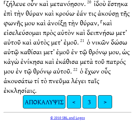
⸀ζήλευε οὖν καὶ μετανόησον.
ἰδοὺ ἕστηκα
20
ἐπὶ τὴν θύραν καὶ κρούω· ἐάν τις ἀκούσῃ τῆς
φωνῆς μου καὶ ἀνοίξῃ τὴν θύραν, ⸀καὶ
εἰσελεύσομαι πρὸς αὐτὸν καὶ δειπνήσω μετ’
αὐτοῦ καὶ αὐτὸς μετ’ ἐμοῦ.
ὁ νικῶν δώσω
21
αὐτῷ καθίσαι μετ’ ἐμοῦ ἐν τῷ θρόνῳ μου, ὡς
κἀγὼ ἐνίκησα καὶ ἐκάθισα μετὰ τοῦ πατρός
μου ἐν τῷ θρόνῳ αὐτοῦ.
ὁ ἔχων οὖς
22
ἀκουσάτω τί τὸ πνεῦμα λέγει ταῖς
ἐκκλησίαις.
ΑΠΟΚΑΛΥΨΙΣ
<
3
>
© 2010 SBL and Logos