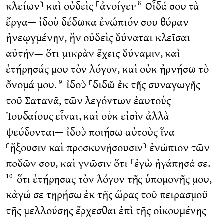
κλείων⸃ καὶ οὐδεὶς ⸀ἀνοίγει·
Οἶδά σου τὰ
8
ἔργα— ἰδοὺ δέδωκα ἐνώπιόν σου θύραν
ἠνεῳγμένην, ἣν οὐδεὶς δύναται κλεῖσαι
αὐτήν— ὅτι μικρὰν ἔχεις δύναμιν, καὶ
ἐτήρησάς μου τὸν λόγον, καὶ οὐκ ἠρνήσω τὸ
ὄνομά μου.
ἰδοὺ ⸀διδῶ ἐκ τῆς συναγωγῆς
9
τοῦ Σατανᾶ, τῶν λεγόντων ἑαυτοὺς
Ἰουδαίους εἶναι, καὶ οὐκ εἰσὶν ἀλλὰ
ψεύδονται— ἰδοὺ ποιήσω αὐτοὺς ἵνα
⸂ἥξουσιν καὶ προσκυνήσουσιν⸃ ἐνώπιον τῶν
ποδῶν σου, καὶ γνῶσιν ὅτι ⸀ἐγὼ ἠγάπησά σε.
ὅτι ἐτήρησας τὸν λόγον τῆς ὑπομονῆς μου,
10
κἀγώ σε τηρήσω ἐκ τῆς ὥρας τοῦ πειρασμοῦ
τῆς μελλούσης ἔρχεσθαι ἐπὶ τῆς οἰκουμένης