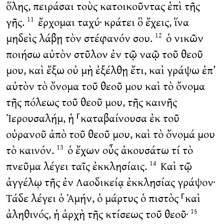
ὅλης, πειράσαι τοὺς κατοικοῦντας ἐπὶ τῆς
γῆς.
ἔρχομαι ταχύ· κράτει ὃ ἔχεις, ἵνα
11
μηδεὶς λάβῃ τὸν στέφανόν σου.
ὁ νικῶν
12
ποιήσω αὐτὸν στῦλον ἐν τῷ ναῷ τοῦ θεοῦ
μου, καὶ ἔξω οὐ μὴ ἐξέλθῃ ἔτι, καὶ γράψω ἐπ’
αὐτὸν τὸ ὄνομα τοῦ θεοῦ μου καὶ τὸ ὄνομα
τῆς πόλεως τοῦ θεοῦ μου, τῆς καινῆς
Ἰερουσαλήμ, ἡ ⸀καταβαίνουσα ἐκ τοῦ
οὐρανοῦ ἀπὸ τοῦ θεοῦ μου, καὶ τὸ ὄνομά μου
τὸ καινόν.
ὁ ἔχων οὖς ἀκουσάτω τί τὸ
13
πνεῦμα λέγει ταῖς ἐκκλησίαις.
Καὶ τῷ
14
ἀγγέλῳ τῆς ἐν Λαοδικείᾳ ἐκκλησίας γράψον·
Τάδε λέγει ὁ Ἀμήν, ὁ μάρτυς ὁ πιστὸς ⸀καὶ
ἀληθινός, ἡ ἀρχὴ τῆς κτίσεως τοῦ θεοῦ·
15