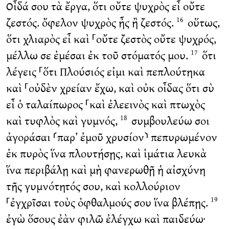
Οἶδά σου τὰ ἔργα, ὅτι οὔτε ψυχρὸς εἶ οὔτε
ζεστός. ὄφελον ψυχρὸς ἦς ἢ ζεστός.
οὕτως,
16
ὅτι χλιαρὸς εἶ καὶ ⸀οὔτε ζεστὸς οὔτε ψυχρός,
μέλλω σε ἐμέσαι ἐκ τοῦ στόματός μου.
ὅτι
17
λέγεις ⸀ὅτι Πλούσιός εἰμι καὶ πεπλούτηκα
καὶ ⸀οὐδὲν χρείαν ἔχω, καὶ οὐκ οἶδας ὅτι σὺ
εἶ ὁ ταλαίπωρος ⸀καὶ ἐλεεινὸς καὶ πτωχὸς
καὶ τυφλὸς καὶ γυμνός,
συμβουλεύω σοι
18
ἀγοράσαι ⸂παρ’ ἐμοῦ χρυσίον⸃ πεπυρωμένον
ἐκ πυρὸς ἵνα πλουτήσῃς, καὶ ἱμάτια λευκὰ
ἵνα περιβάλῃ καὶ μὴ φανερωθῇ ἡ αἰσχύνη
τῆς γυμνότητός σου, καὶ κολλούριον
⸀ἐγχρῖσαι τοὺς ὀφθαλμούς σου ἵνα βλέπῃς.
19
ἐγὼ ὅσους ἐὰν φιλῶ ἐλέγχω καὶ παιδεύω·