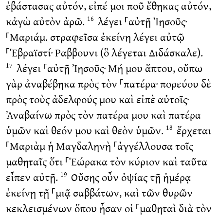
ἐβάστασας αὐτόν, εἰπέ μοι ποῦ ἔθηκας αὐτόν,
κἀγὼ αὐτὸν ἀρῶ.
λέγει ⸀αὐτῇ Ἰησοῦς·
16
⸀Μαριάμ. στραφεῖσα ἐκείνη λέγει αὐτῷ
⸀Ἑβραϊστί· Ραββουνι (ὃ λέγεται Διδάσκαλε).
λέγει ⸀αὐτῇ Ἰησοῦς· Μή μου ἅπτου, οὔπω
17
γὰρ ἀναβέβηκα πρὸς τὸν ⸀πατέρα· πορεύου δὲ
πρὸς τοὺς ἀδελφούς μου καὶ εἰπὲ αὐτοῖς·
Ἀναβαίνω πρὸς τὸν πατέρα μου καὶ πατέρα
ὑμῶν καὶ θεόν μου καὶ θεὸν ὑμῶν.
ἔρχεται
18
⸀Μαριὰμ ἡ Μαγδαληνὴ ⸀ἀγγέλλουσα τοῖς
μαθηταῖς ὅτι ⸀Ἑώρακα τὸν κύριον καὶ ταῦτα
εἶπεν αὐτῇ.
Οὔσης οὖν ὀψίας τῇ ἡμέρᾳ
19
ἐκείνῃ τῇ ⸀μιᾷ σαββάτων, καὶ τῶν θυρῶν
κεκλεισμένων ὅπου ἦσαν οἱ ⸀μαθηταὶ διὰ τὸν