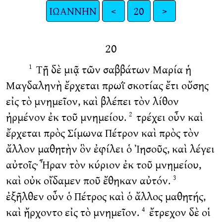
ΙΩΑΝΝΗΝ
<
20
>
20
Τῇ δὲ μιᾷ τῶν σαββάτων Μαρία ἡ
1
Μαγδαληνὴ ἔρχεται πρωῒ σκοτίας ἔτι οὔσης
εἰς τὸ μνημεῖον, καὶ βλέπει τὸν λίθον
ἠρμένον ἐκ τοῦ μνημείου.
τρέχει οὖν καὶ
2
ἔρχεται πρὸς Σίμωνα Πέτρον καὶ πρὸς τὸν
ἄλλον μαθητὴν ὃν ἐφίλει ὁ Ἰησοῦς, καὶ λέγει
αὐτοῖς· Ἦραν τὸν κύριον ἐκ τοῦ μνημείου,
καὶ οὐκ οἴδαμεν ποῦ ἔθηκαν αὐτόν.
3
ἐξῆλθεν οὖν ὁ Πέτρος καὶ ὁ ἄλλος μαθητής,
καὶ ἤρχοντο εἰς τὸ μνημεῖον.
ἔτρεχον δὲ οἱ
4