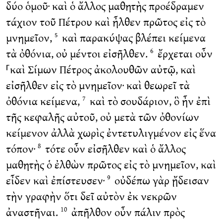
δύο ὁμοῦ· καὶ ὁ ἄλλος μαθητὴς προέδραμεν
τάχιον τοῦ Πέτρου καὶ ἦλθεν πρῶτος εἰς τὸ
μνημεῖον,
καὶ παρακύψας βλέπει κείμενα
5
τὰ ὀθόνια, οὐ μέντοι εἰσῆλθεν.
ἔρχεται οὖν
6
⸀καὶ Σίμων Πέτρος ἀκολουθῶν αὐτῷ, καὶ
εἰσῆλθεν εἰς τὸ μνημεῖον· καὶ θεωρεῖ τὰ
ὀθόνια κείμενα,
καὶ τὸ σουδάριον, ὃ ἦν ἐπὶ
7
τῆς κεφαλῆς αὐτοῦ, οὐ μετὰ τῶν ὀθονίων
κείμενον ἀλλὰ χωρὶς ἐντετυλιγμένον εἰς ἕνα
τόπον·
τότε οὖν εἰσῆλθεν καὶ ὁ ἄλλος
8
μαθητὴς ὁ ἐλθὼν πρῶτος εἰς τὸ μνημεῖον, καὶ
εἶδεν καὶ ἐπίστευσεν·
οὐδέπω γὰρ ᾔδεισαν
9
τὴν γραφὴν ὅτι δεῖ αὐτὸν ἐκ νεκρῶν
ἀναστῆναι.
ἀπῆλθον οὖν πάλιν πρὸς
10