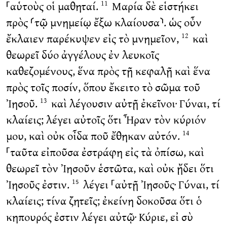
⸀αὑτοὺς οἱ μαθηταί.
Μαρία δὲ εἱστήκει
11
πρὸς ⸂τῷ μνημείῳ ἔξω κλαίουσα⸃. ὡς οὖν
ἔκλαιεν παρέκυψεν εἰς τὸ μνημεῖον,
καὶ
12
θεωρεῖ δύο ἀγγέλους ἐν λευκοῖς
καθεζομένους, ἕνα πρὸς τῇ κεφαλῇ καὶ ἕνα
πρὸς τοῖς ποσίν, ὅπου ἔκειτο τὸ σῶμα τοῦ
Ἰησοῦ.
καὶ λέγουσιν αὐτῇ ἐκεῖνοι· Γύναι, τί
13
κλαίεις; λέγει αὐτοῖς ὅτι Ἦραν τὸν κύριόν
μου, καὶ οὐκ οἶδα ποῦ ἔθηκαν αὐτόν.
14
⸀ταῦτα εἰποῦσα ἐστράφη εἰς τὰ ὀπίσω, καὶ
θεωρεῖ τὸν Ἰησοῦν ἑστῶτα, καὶ οὐκ ᾔδει ὅτι
Ἰησοῦς ἐστιν.
λέγει ⸀αὐτῇ Ἰησοῦς· Γύναι, τί
15
κλαίεις; τίνα ζητεῖς; ἐκείνη δοκοῦσα ὅτι ὁ
κηπουρός ἐστιν λέγει αὐτῷ· Κύριε, εἰ σὺ