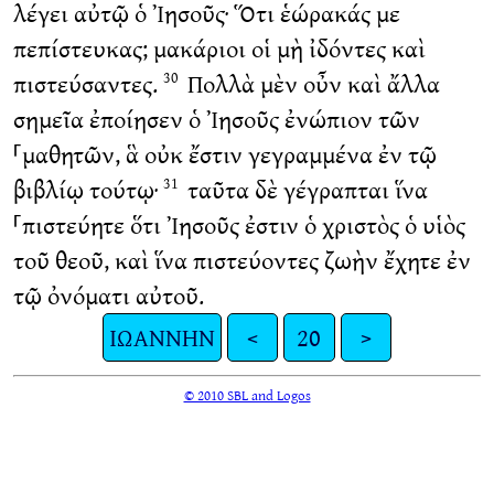
λέγει αὐτῷ ὁ Ἰησοῦς· Ὅτι ἑώρακάς με
πεπίστευκας; μακάριοι οἱ μὴ ἰδόντες καὶ
πιστεύσαντες.
Πολλὰ μὲν οὖν καὶ ἄλλα
30
σημεῖα ἐποίησεν ὁ Ἰησοῦς ἐνώπιον τῶν
⸀μαθητῶν, ἃ οὐκ ἔστιν γεγραμμένα ἐν τῷ
βιβλίῳ τούτῳ·
ταῦτα δὲ γέγραπται ἵνα
31
⸀πιστεύητε ὅτι Ἰησοῦς ἐστιν ὁ χριστὸς ὁ υἱὸς
τοῦ θεοῦ, καὶ ἵνα πιστεύοντες ζωὴν ἔχητε ἐν
τῷ ὀνόματι αὐτοῦ.
ΙΩΑΝΝΗΝ
<
20
>
© 2010 SBL and Logos