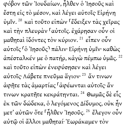
φόβον τῶν Ἰουδαίων, ἦλθεν ὁ Ἰησοῦς καὶ
ἔστη εἰς τὸ μέσον, καὶ λέγει αὐτοῖς· Εἰρήνη
ὑμῖν.
καὶ τοῦτο εἰπὼν ⸀ἔδειξεν τὰς χεῖρας
20
καὶ τὴν πλευρὰν ⸀αὐτοῖς. ἐχάρησαν οὖν οἱ
μαθηταὶ ἰδόντες τὸν κύριον.
εἶπεν οὖν
21
αὐτοῖς ⸂ὁ Ἰησοῦς⸃ πάλιν· Εἰρήνη ὑμῖν· καθὼς
ἀπέσταλκέν με ὁ πατήρ, κἀγὼ πέμπω ὑμᾶς.
22
καὶ τοῦτο εἰπὼν ἐνεφύσησεν καὶ λέγει
αὐτοῖς· Λάβετε πνεῦμα ἅγιον·
ἄν τινων
23
ἀφῆτε τὰς ἁμαρτίας ⸀ἀφέωνται αὐτοῖς· ἄν
τινων κρατῆτε κεκράτηνται.
Θωμᾶς δὲ εἷς
24
ἐκ τῶν δώδεκα, ὁ λεγόμενος Δίδυμος, οὐκ ἦν
μετ’ αὐτῶν ὅτε ⸀ἦλθεν Ἰησοῦς.
ἔλεγον οὖν
25
αὐτῷ οἱ ἄλλοι μαθηταί· Ἑωράκαμεν τὸν