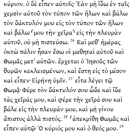
κύριον. ὁ δὲ εἶπεν αὐτοῖς· Ἐὰν μὴ ἴδω ἐν ταῖς
χερσὶν αὐτοῦ τὸν τύπον τῶν ἥλων καὶ βάλω
τὸν δάκτυλόν μου εἰς τὸν τύπον τῶν ἥλων
καὶ βάλω ⸂μου τὴν χεῖρα⸃ εἰς τὴν πλευρὰν
αὐτοῦ, οὐ μὴ πιστεύσω.
Καὶ μεθ’ ἡμέρας
26
ὀκτὼ πάλιν ἦσαν ἔσω οἱ μαθηταὶ αὐτοῦ καὶ
Θωμᾶς μετ’ αὐτῶν. ἔρχεται ὁ Ἰησοῦς τῶν
θυρῶν κεκλεισμένων, καὶ ἔστη εἰς τὸ μέσον
καὶ εἶπεν· Εἰρήνη ὑμῖν.
εἶτα λέγει τῷ
27
Θωμᾷ· Φέρε τὸν δάκτυλόν σου ὧδε καὶ ἴδε
τὰς χεῖράς μου, καὶ φέρε τὴν χεῖρά σου καὶ
βάλε εἰς τὴν πλευράν μου, καὶ μὴ γίνου
ἄπιστος ἀλλὰ πιστός.
⸀ἀπεκρίθη Θωμᾶς καὶ
28
εἶπεν αὐτῷ· Ὁ κύριός μου καὶ ὁ θεός μου.
29