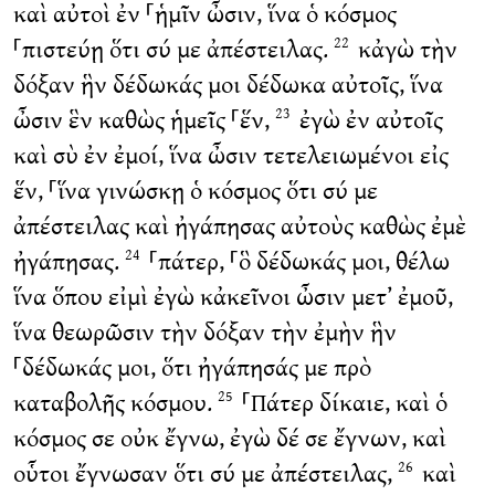
καὶ αὐτοὶ ἐν ⸀ἡμῖν ὦσιν, ἵνα ὁ κόσμος
⸀πιστεύῃ ὅτι σύ με ἀπέστειλας.
κἀγὼ τὴν
22
δόξαν ἣν δέδωκάς μοι δέδωκα αὐτοῖς, ἵνα
ὦσιν ἓν καθὼς ἡμεῖς ⸀ἕν,
ἐγὼ ἐν αὐτοῖς
23
καὶ σὺ ἐν ἐμοί, ἵνα ὦσιν τετελειωμένοι εἰς
ἕν, ⸀ἵνα γινώσκῃ ὁ κόσμος ὅτι σύ με
ἀπέστειλας καὶ ἠγάπησας αὐτοὺς καθὼς ἐμὲ
ἠγάπησας.
⸀πάτερ, ⸀ὃ δέδωκάς μοι, θέλω
24
ἵνα ὅπου εἰμὶ ἐγὼ κἀκεῖνοι ὦσιν μετ’ ἐμοῦ,
ἵνα θεωρῶσιν τὴν δόξαν τὴν ἐμὴν ἣν
⸀δέδωκάς μοι, ὅτι ἠγάπησάς με πρὸ
καταβολῆς κόσμου.
⸀Πάτερ δίκαιε, καὶ ὁ
25
κόσμος σε οὐκ ἔγνω, ἐγὼ δέ σε ἔγνων, καὶ
οὗτοι ἔγνωσαν ὅτι σύ με ἀπέστειλας,
καὶ
26