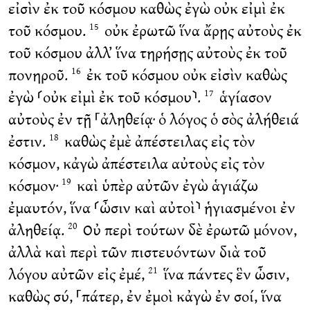
εἰσὶν ἐκ τοῦ κόσμου καθὼς ἐγὼ οὐκ εἰμὶ ἐκ
τοῦ κόσμου.
οὐκ ἐρωτῶ ἵνα ἄρῃς αὐτοὺς ἐκ
15
τοῦ κόσμου ἀλλ’ ἵνα τηρήσῃς αὐτοὺς ἐκ τοῦ
πονηροῦ.
ἐκ τοῦ κόσμου οὐκ εἰσὶν καθὼς
16
ἐγὼ ⸂οὐκ εἰμὶ ἐκ τοῦ κόσμου⸃.
ἁγίασον
17
αὐτοὺς ἐν τῇ ⸀ἀληθείᾳ· ὁ λόγος ὁ σὸς ἀλήθειά
ἐστιν.
καθὼς ἐμὲ ἀπέστειλας εἰς τὸν
18
κόσμον, κἀγὼ ἀπέστειλα αὐτοὺς εἰς τὸν
κόσμον·
καὶ ὑπὲρ αὐτῶν ἐγὼ ἁγιάζω
19
ἐμαυτόν, ἵνα ⸂ὦσιν καὶ αὐτοὶ⸃ ἡγιασμένοι ἐν
ἀληθείᾳ.
Οὐ περὶ τούτων δὲ ἐρωτῶ μόνον,
20
ἀλλὰ καὶ περὶ τῶν πιστευόντων διὰ τοῦ
λόγου αὐτῶν εἰς ἐμέ,
ἵνα πάντες ἓν ὦσιν,
21
καθὼς σύ, ⸀πάτερ, ἐν ἐμοὶ κἀγὼ ἐν σοί, ἵνα