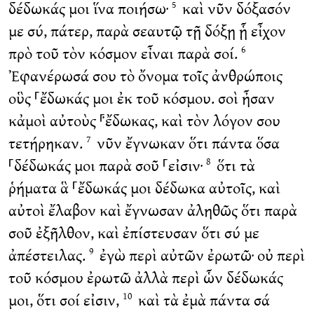
δέδωκάς μοι ἵνα ποιήσω·
καὶ νῦν δόξασόν
5
με σύ, πάτερ, παρὰ σεαυτῷ τῇ δόξῃ ᾗ εἶχον
πρὸ τοῦ τὸν κόσμον εἶναι παρὰ σοί.
6
Ἐφανέρωσά σου τὸ ὄνομα τοῖς ἀνθρώποις
οὓς ⸀ἔδωκάς μοι ἐκ τοῦ κόσμου. σοὶ ἦσαν
κἀμοὶ αὐτοὺς ⸁ἔδωκας, καὶ τὸν λόγον σου
τετήρηκαν.
νῦν ἔγνωκαν ὅτι πάντα ὅσα
7
⸀δέδωκάς μοι παρὰ σοῦ ⸀εἰσιν·
ὅτι τὰ
8
ῥήματα ἃ ⸀ἔδωκάς μοι δέδωκα αὐτοῖς, καὶ
αὐτοὶ ἔλαβον καὶ ἔγνωσαν ἀληθῶς ὅτι παρὰ
σοῦ ἐξῆλθον, καὶ ἐπίστευσαν ὅτι σύ με
ἀπέστειλας.
ἐγὼ περὶ αὐτῶν ἐρωτῶ· οὐ περὶ
9
τοῦ κόσμου ἐρωτῶ ἀλλὰ περὶ ὧν δέδωκάς
μοι, ὅτι σοί εἰσιν,
καὶ τὰ ἐμὰ πάντα σά
10