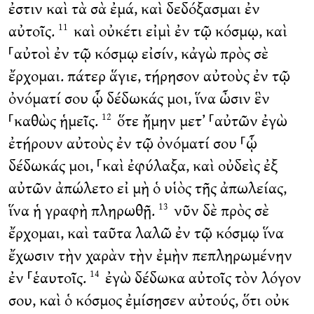
ἐστιν καὶ τὰ σὰ ἐμά, καὶ δεδόξασμαι ἐν
αὐτοῖς.
καὶ οὐκέτι εἰμὶ ἐν τῷ κόσμῳ, καὶ
11
⸀αὐτοὶ ἐν τῷ κόσμῳ εἰσίν, κἀγὼ πρὸς σὲ
ἔρχομαι. πάτερ ἅγιε, τήρησον αὐτοὺς ἐν τῷ
ὀνόματί σου ᾧ δέδωκάς μοι, ἵνα ὦσιν ἓν
⸀καθὼς ἡμεῖς.
ὅτε ἤμην μετ’ ⸀αὐτῶν ἐγὼ
12
ἐτήρουν αὐτοὺς ἐν τῷ ὀνόματί σου ⸀ᾧ
δέδωκάς μοι, ⸀καὶ ἐφύλαξα, καὶ οὐδεὶς ἐξ
αὐτῶν ἀπώλετο εἰ μὴ ὁ υἱὸς τῆς ἀπωλείας,
ἵνα ἡ γραφὴ πληρωθῇ.
νῦν δὲ πρὸς σὲ
13
ἔρχομαι, καὶ ταῦτα λαλῶ ἐν τῷ κόσμῳ ἵνα
ἔχωσιν τὴν χαρὰν τὴν ἐμὴν πεπληρωμένην
ἐν ⸀ἑαυτοῖς.
ἐγὼ δέδωκα αὐτοῖς τὸν λόγον
14
σου, καὶ ὁ κόσμος ἐμίσησεν αὐτούς, ὅτι οὐκ