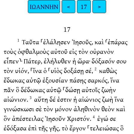
ΙΩΑΝΝΗΝ
<
17
>
17
Ταῦτα ⸀ἐλάλησεν Ἰησοῦς, καὶ ⸂ἐπάρας
1
τοὺς ὀφθαλμοὺς αὐτοῦ εἰς τὸν οὐρανὸν
εἶπεν⸃· Πάτερ, ἐλήλυθεν ἡ ὥρα· δόξασόν σου
τὸν υἱόν, ⸀ἵνα ὁ ⸀υἱὸς δοξάσῃ σέ,
καθὼς
2
ἔδωκας αὐτῷ ἐξουσίαν πάσης σαρκός, ἵνα
πᾶν ὃ δέδωκας αὐτῷ ⸀δώσῃ αὐτοῖς ζωὴν
αἰώνιον.
αὕτη δέ ἐστιν ἡ αἰώνιος ζωὴ ἵνα
3
γινώσκωσι σὲ τὸν μόνον ἀληθινὸν θεὸν καὶ
ὃν ἀπέστειλας Ἰησοῦν Χριστόν.
ἐγώ σε
4
ἐδόξασα ἐπὶ τῆς γῆς, τὸ ἔργον ⸀τελειώσας ὃ