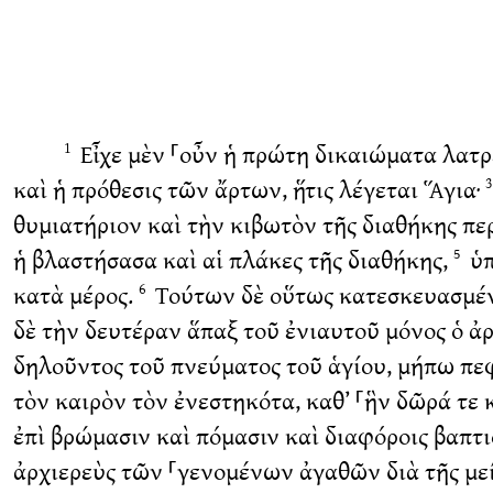
Εἶχε μὲν ⸀οὖν ἡ πρώτη δικαιώματα λατρε
1
καὶ ἡ πρόθεσις τῶν ἄρτων, ἥτις λέγεται Ἅγια·
θυμιατήριον καὶ τὴν κιβωτὸν τῆς διαθήκης π
ἡ βλαστήσασα καὶ αἱ πλάκες τῆς διαθήκης,
ὑπ
5
κατὰ μέρος.
Τούτων δὲ οὕτως κατεσκευασμένων
6
δὲ τὴν δευτέραν ἅπαξ τοῦ ἐνιαυτοῦ μόνος ὁ ἀ
δηλοῦντος τοῦ πνεύματος τοῦ ἁγίου, μήπω πε
τὸν καιρὸν τὸν ἐνεστηκότα, καθ’ ⸀ἣν δῶρά τε
ἐπὶ βρώμασιν καὶ πόμασιν καὶ διαφόροις βαπτ
ἀρχιερεὺς τῶν ⸀γενομένων ἀγαθῶν διὰ τῆς μείζ