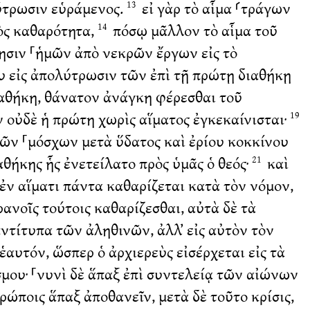
λύτρωσιν εὑράμενος.
εἰ γὰρ τὸ αἷμα ⸂τράγων
13
ὸς καθαρότητα,
πόσῳ μᾶλλον τὸ αἷμα τοῦ
14
ησιν ⸀ἡμῶν ἀπὸ νεκρῶν ἔργων εἰς τὸ
υ εἰς ἀπολύτρωσιν τῶν ἐπὶ τῇ πρώτῃ διαθήκῃ
αθήκη, θάνατον ἀνάγκη φέρεσθαι τοῦ
 οὐδὲ ἡ πρώτη χωρὶς αἵματος ἐγκεκαίνισται·
19
ῶν ⸀μόσχων μετὰ ὕδατος καὶ ἐρίου κοκκίνου
αθήκης ἧς ἐνετείλατο πρὸς ὑμᾶς ὁ θεός·
καὶ
21
ἐν αἵματι πάντα καθαρίζεται κατὰ τὸν νόμον,
ανοῖς τούτοις καθαρίζεσθαι, αὐτὰ δὲ τὰ
ἀντίτυπα τῶν ἀληθινῶν, ἀλλ’ εἰς αὐτὸν τὸν
αυτόν, ὥσπερ ὁ ἀρχιερεὺς εἰσέρχεται εἰς τὰ
μου· ⸀νυνὶ δὲ ἅπαξ ἐπὶ συντελείᾳ τῶν αἰώνων
ρώποις ἅπαξ ἀποθανεῖν, μετὰ δὲ τοῦτο κρίσις,