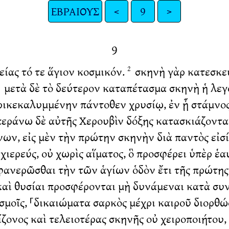
ΕΒΡΑΙΟΥΣ
<
9
>
9
ίας τό τε ἅγιον κοσμικόν.
σκηνὴ γὰρ κατεσκευ
2
μετὰ δὲ τὸ δεύτερον καταπέτασμα σκηνὴ ἡ λε
3
ερικεκαλυμμένην πάντοθεν χρυσίῳ, ἐν ᾗ στάμνο
εράνω δὲ αὐτῆς Χερουβὶν δόξης κατασκιάζοντα τ
, εἰς μὲν τὴν πρώτην σκηνὴν διὰ παντὸς εἰσίασ
ρχιερεύς, οὐ χωρὶς αἵματος, ὃ προσφέρει ὑπὲρ 
φανερῶσθαι τὴν τῶν ἁγίων ὁδὸν ἔτι τῆς πρώτης
 καὶ θυσίαι προσφέρονται μὴ δυνάμεναι κατὰ συ
ισμοῖς, ⸀δικαιώματα σαρκὸς μέχρι καιροῦ διορθ
ονος καὶ τελειοτέρας σκηνῆς οὐ χειροποιήτου, 