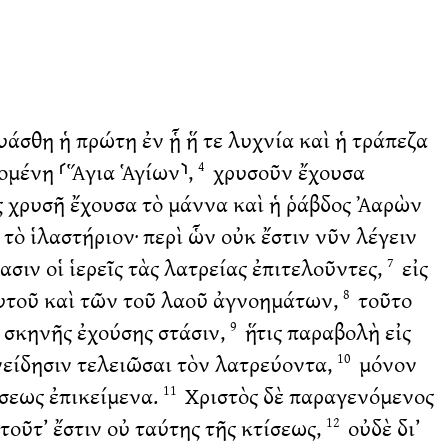
άσθη ἡ πρώτη ἐν ᾗ ἥ τε λυχνία καὶ ἡ τράπεζα
γομένη ⸂Ἅγια Ἁγίων⸃,
χρυσοῦν ἔχουσα
4
ς χρυσῆ ἔχουσα τὸ μάννα καὶ ἡ ῥάβδος Ἀαρὼν
ὸ ἱλαστήριον· περὶ ὧν οὐκ ἔστιν νῦν λέγειν
ιν οἱ ἱερεῖς τὰς λατρείας ἐπιτελοῦντες,
εἰς
7
ἑαυτοῦ καὶ τῶν τοῦ λαοῦ ἀγνοημάτων,
τοῦτο
8
 σκηνῆς ἐχούσης στάσιν,
ἥτις παραβολὴ εἰς
9
νείδησιν τελειῶσαι τὸν λατρεύοντα,
μόνον
10
ώσεως ἐπικείμενα.
Χριστὸς δὲ παραγενόμενος
11
τοῦτ’ ἔστιν οὐ ταύτης τῆς κτίσεως,
οὐδὲ δι’
12