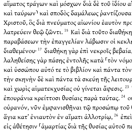
αἵματος τράγων καὶ μόσχων διὰ δὲ τοῦ ἰδίου α
καὶ ταύρων⸃ καὶ σποδὸς δαμάλεως ῥαντίζουσα 
Χριστοῦ, ὃς διὰ πνεύματος αἰωνίου ἑαυτὸν πρ
λατρεύειν θεῷ ζῶντι.
Καὶ διὰ τοῦτο διαθήκη
15
παραβάσεων τὴν ἐπαγγελίαν λάβωσιν οἱ κεκλ
διαθεμένου·
διαθήκη γὰρ ἐπὶ νεκροῖς βεβαία,
17
λαληθείσης γὰρ πάσης ἐντολῆς κατὰ ⸀τὸν νόμ
καὶ ὑσσώπου αὐτό τε τὸ βιβλίον καὶ πάντα τὸ
τὴν σκηνὴν δὲ καὶ πάντα τὰ σκεύη τῆς λειτου
καὶ χωρὶς αἱματεκχυσίας οὐ γίνεται ἄφεσις.
23
ἐπουράνια κρείττοσι θυσίαις παρὰ ταύτας.
οὐ
24
οὐρανόν, νῦν ἐμφανισθῆναι τῷ προσώπῳ τοῦ 
ἅγια κατ’ ἐνιαυτὸν ἐν αἵματι ἀλλοτρίῳ,
ἐπεὶ
26
εἰς ἀθέτησιν ⸀ἁμαρτίας διὰ τῆς θυσίας αὐτοῦ 