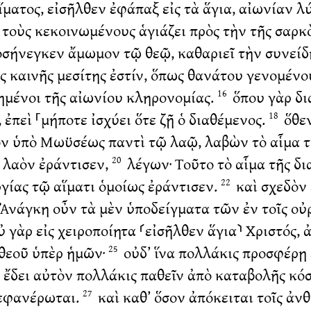
ἵματος, εἰσῆλθεν ἐφάπαξ εἰς τὰ ἅγια, αἰωνίαν 
τοὺς κεκοινωμένους ἁγιάζει πρὸς τὴν τῆς σαρκ
οσήνεγκεν ἄμωμον τῷ θεῷ, καθαριεῖ τὴν συνείδ
ς καινῆς μεσίτης ἐστίν, ὅπως θανάτου γενομένο
ημένοι τῆς αἰωνίου κληρονομίας.
ὅπου γὰρ δι
16
 ἐπεὶ ⸀μήποτε ἰσχύει ὅτε ζῇ ὁ διαθέμενος.
ὅθεν
18
ον ὑπὸ Μωϋσέως παντὶ τῷ λαῷ, λαβὼν τὸ αἷμα τ
ν λαὸν ἐράντισεν,
λέγων· Τοῦτο τὸ αἷμα τῆς δι
20
ργίας τῷ αἵματι ὁμοίως ἐράντισεν.
καὶ σχεδὸν 
22
Ἀνάγκη οὖν τὰ μὲν ὑποδείγματα τῶν ἐν τοῖς οὐρ
 γὰρ εἰς χειροποίητα ⸂εἰσῆλθεν ἅγια⸃ Χριστός, 
θεοῦ ὑπὲρ ἡμῶν·
οὐδ’ ἵνα πολλάκις προσφέρῃ ἑ
25
 ἔδει αὐτὸν πολλάκις παθεῖν ἀπὸ καταβολῆς κόσ
πεφανέρωται.
καὶ καθ’ ὅσον ἀπόκειται τοῖς ἀνθ
27