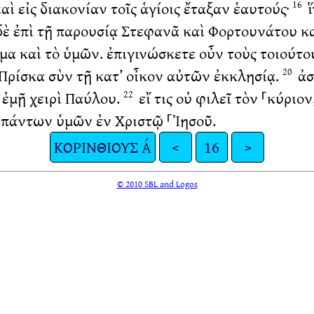
αὶ εἰς διακονίαν τοῖς ἁγίοις ἔταξαν ἑαυτούς·
ἵ
16
ὲ ἐπὶ τῇ παρουσίᾳ Στεφανᾶ καὶ Φορτουνάτου καὶ
α καὶ τὸ ὑμῶν. ἐπιγινώσκετε οὖν τοὺς τοιούτο
Πρίσκα σὺν τῇ κατ’ οἶκον αὐτῶν ἐκκλησίᾳ.
ἀσ
20
ἐμῇ χειρὶ Παύλου.
εἴ τις οὐ φιλεῖ τὸν ⸀κύριο
22
 πάντων ὑμῶν ἐν Χριστῷ ⸀Ἰησοῦ.
ΚΟΡΙΝΘΙΟΥΣ Α΄
<
16
>
© 2010 SBL and Logos