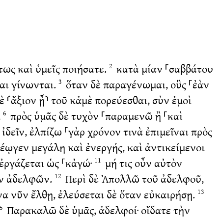
ὕτως καὶ ὑμεῖς ποιήσατε.
κατὰ μίαν ⸀σαββάτου
2
αι γίνωνται.
ὅταν δὲ παραγένωμαι, οὓς ⸀ἐὰν
3
ὲ ⸂ἄξιον ᾖ⸃ τοῦ κἀμὲ πορεύεσθαι, σὺν ἐμοὶ
,
πρὸς ὑμᾶς δὲ τυχὸν ⸀παραμενῶ ἢ ⸀καὶ
6
ἰδεῖν, ἐλπίζω ⸀γὰρ χρόνον τινὰ ἐπιμεῖναι πρὸς
έῳγεν μεγάλη καὶ ἐνεργής, καὶ ἀντικείμενοι
 ἐργάζεται ὡς ⸀κἀγώ·
μή τις οὖν αὐτὸν
11
ῶν ἀδελφῶν.
Περὶ δὲ Ἀπολλῶ τοῦ ἀδελφοῦ,
12
α νῦν ἔλθῃ, ἐλεύσεται δὲ ὅταν εὐκαιρήσῃ.
13
Παρακαλῶ δὲ ὑμᾶς, ἀδελφοί· οἴδατε τὴν
15