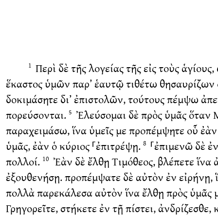
Περὶ δὲ τῆς λογείας τῆς εἰς τοὺς ἁγίους
1
ἕκαστος ὑμῶν παρ’ ἑαυτῷ τιθέτω θησαυρίζων ὅ
δοκιμάσητε δι’ ἐπιστολῶν, τούτους πέμψω ἀπε
πορεύσονται.
Ἐλεύσομαι δὲ πρὸς ὑμᾶς ὅταν 
5
παραχειμάσω, ἵνα ὑμεῖς με προπέμψητε οὗ ἐὰ
ὑμᾶς, ἐὰν ὁ κύριος ⸀ἐπιτρέψῃ.
⸀ἐπιμενῶ δὲ ἐ
8
πολλοί.
Ἐὰν δὲ ἔλθῃ Τιμόθεος, βλέπετε ἵνα 
10
ἐξουθενήσῃ. προπέμψατε δὲ αὐτὸν ἐν εἰρήνῃ, 
πολλὰ παρεκάλεσα αὐτὸν ἵνα ἔλθῃ πρὸς ὑμᾶς μ
Γρηγορεῖτε, στήκετε ἐν τῇ πίστει, ἀνδρίζεσθε,