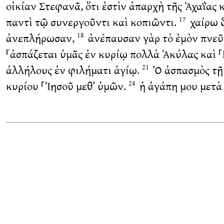
οἰκίαν Στεφανᾶ, ὅτι ἐστὶν ἀπαρχὴ τῆς Ἀχαΐας κ
παντὶ τῷ συνεργοῦντι καὶ κοπιῶντι.
χαίρω δ
17
ἀνεπλήρωσαν,
ἀνέπαυσαν γὰρ τὸ ἐμὸν πνεῦμ
18
⸀ἀσπάζεται ὑμᾶς ἐν κυρίῳ πολλὰ Ἀκύλας καὶ ⸀
ἀλλήλους ἐν φιλήματι ἁγίῳ.
Ὁ ἀσπασμὸς τῇ 
21
κυρίου ⸀Ἰησοῦ μεθ’ ὑμῶν.
ἡ ἀγάπη μου μετὰ
24