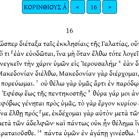
ΚΟΡΙΝΘΙΟΥΣ Α΄
<
16
>
16
, ὥσπερ διέταξα ταῖς ἐκκλησίαις τῆς Γαλατίας, ο
 τι ⸀ἐὰν εὐοδῶται, ἵνα μὴ ὅταν ἔλθω τότε λογεῖ
νεγκεῖν τὴν χάριν ὑμῶν εἰς Ἰερουσαλήμ·
ἐὰν δ
4
Μακεδονίαν διέλθω, Μακεδονίαν γὰρ διέρχομαι
ν πορεύωμαι.
οὐ θέλω γὰρ ὑμᾶς ἄρτι ἐν παρόδῳ 
7
ν Ἐφέσῳ ἕως τῆς πεντηκοστῆς·
θύρα γάρ μοι ἀν
9
ἀφόβως γένηται πρὸς ὑμᾶς, τὸ γὰρ ἔργον κυρίου
ἵνα ἔλθῃ πρός ⸀με, ἐκδέχομαι γὰρ αὐτὸν μετὰ τ
ετὰ τῶν ἀδελφῶν· καὶ πάντως οὐκ ἦν θέλημα ἵν
 κραταιοῦσθε.
πάντα ὑμῶν ἐν ἀγάπῃ γινέσθω.
14