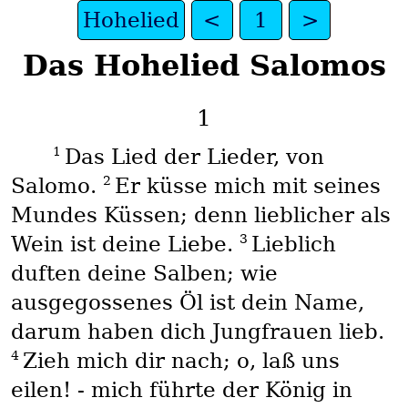
Hohelied
<
1
>
Das Hohelied Salomos
1
1
Das Lied der Lieder, von
2
Salomo.
Er küsse mich mit seines
Mundes Küssen; denn lieblicher als
3
Wein ist deine Liebe.
Lieblich
duften deine Salben; wie
ausgegossenes Öl ist dein Name,
darum haben dich Jungfrauen lieb.
4
Zieh mich dir nach; o, laß uns
eilen! - mich führte der König in