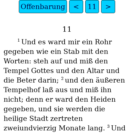
Offenbarung
<
11
>
11
1
Und es ward mir ein Rohr
gegeben wie ein Stab mit den
Worten: steh auf und miß den
Tempel Gottes und den Altar und
2
die Beter darin;
und den äußeren
Tempelhof laß aus und miß ihn
nicht; denn er ward den Heiden
gegeben, und sie werden die
heilige Stadt zertreten
3
zweiundvierzig Monate lang.
Und