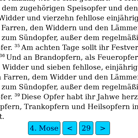
 dem zugehörigen Speisopfer und den
 Widder und vierzehn fehllose einjäh
 Farren, den Widdern und den Lämmer
k zum Sündopfer, außer dem regelmäß
35
fer.
Am achten Tage sollt ihr Festve
36
Und an Brandopfern, als Feueropfer 
n Widder und sieben fehllose, einjäh
 Farren, dem Widder und den Lämmern
k zum Sündopfer, außer dem regelmäß
39
fer.
Diese Opfer habt ihr Jahwe herz
pfern, Trankopfern und Heilsopfern in
t.
4. Mose
<
29
>