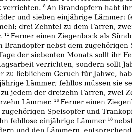
8
t verrichten.
An Brandopfern habt ihr
der und sieben einjährige Lämmer; fehl
ehl; drei Zehntel zu dem Farren, zwe
11
r.
Ferner einen Ziegenbock als Sünd
 Brandopfer nebst dem zugehörigen 
age der siebenten Monats sollt ihr 
tagsarbeit verrichten, sondern sollt Ja
r zu lieblichem Geruch für Jahwe, hab
jährige Lämmer; fehllos müssen sie s
zu jedem der dreizehn Farren, zwei Z
16
ierzehn Lämmer.
Ferner einen Ziegen
 zugehörigen Speisopfer und Trankop
18
ehn fehllose einjährige Lämmer
nebs
dern und den Lämmern, entsprechend i