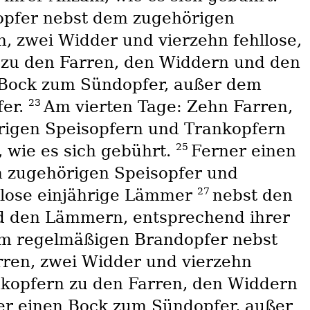
opfer nebst dem zugehörigen
n, zwei Widder und vierzehn fehllose,
 zu den Farren, den Widdern und den
 Bock zum Sündopfer, außer dem
23
fer.
Am vierten Tage: Zehn Farren,
rigen Speisopfern und Trankopfern
25
 wie es sich gebührt.
Ferner einen
 zugehörigen Speisopfer und
27
llose einjährige Lämmer
nebst den
d den Lämmern, entsprechend ihrer
em regelmäßigen Brandopfer nebst
rren, zwei Widder und vierzehn
kopfern zu den Farren, den Widdern
er einen Bock zum Sündopfer, außer