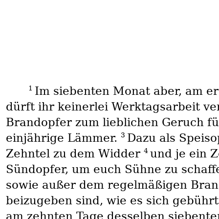
1
Im siebenten Monat aber, am er
dürft ihr keinerlei Werktagsarbeit ve
Brandopfer zum lieblichen Geruch für
3
einjährige Lämmer.
Dazu als Speiso
4
Zehntel zu dem Widder
und je ein 
Sündopfer, um euch Sühne zu schaff
sowie außer dem regelmäßigen Brand
beizugeben sind, wie es sich gebührt
am zehnten Tage desselben siebente