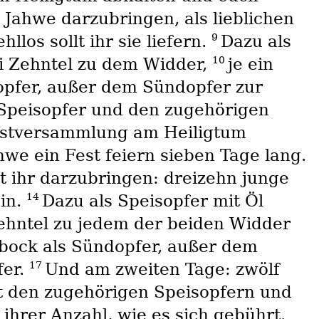
 Jahwe darzubringen, als lieblichen
9
los sollt ihr sie liefern.
Dazu als
10
i Zehntel zu dem Widder,
je ein
opfer, außer dem Sündopfer zur
Speisopfer und den zugehörigen
Festversammlung am Heiligtum
hwe ein Fest feiern sieben Tage lang.
t ihr darzubringen: dreizehn junge
14
ein.
Dazu als Speisopfer mit Öl
ehntel zu jedem der beiden Widder
bock als Sündopfer, außer dem
17
fer.
Und am zweiten Tage: zwölf
t den zugehörigen Speisopfern und
hrer Anzahl, wie es sich gebührt.