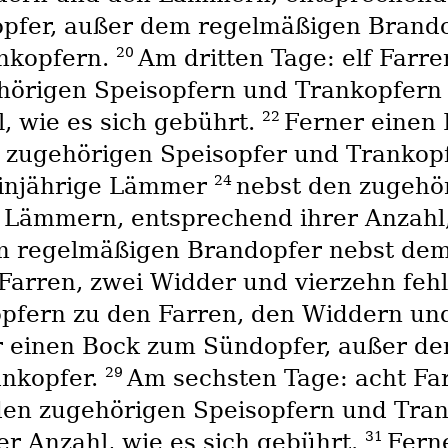
opfer, außer dem regelmäßigen Brand
20
nkopfern.
Am dritten Tage: elf Farre
hörigen Speisopfern und Trankopfern
22
 wie es sich gebührt.
Ferner einen
 zugehörigen Speisopfer und Trankop
24
 einjährige Lämmer
nebst den zugehö
 Lämmern, entsprechend ihrer Anzahl,
m regelmäßigen Brandopfer nebst dem
Farren, zwei Widder und vierzehn feh
pfern zu den Farren, den Widdern un
 einen Bock zum Sündopfer, außer d
29
ankopfer.
Am sechsten Tage: acht Fa
den zugehörigen Speisopfern und Tran
31
r Anzahl, wie es sich gebührt.
Fern