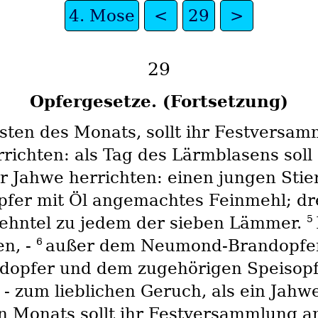
4. Mose
<
29
>
29
Opfergesetze. (Fortsetzung)
sten des Monats, sollt ihr Festversa
rrichten: als Tag des Lärmblasens soll
 Jahwe herrichten: einen jungen Stier
pfer mit Öl angemachtes Feinmehl; dr
5
Zehntel zu jedem der sieben Lämmer.
6
en, -
außer dem Neumond-Brandopfer 
opfer und dem zugehörigen Speisopfe
 - zum lieblichen Geruch, als ein Jah
n Monats sollt ihr Festversammlung a