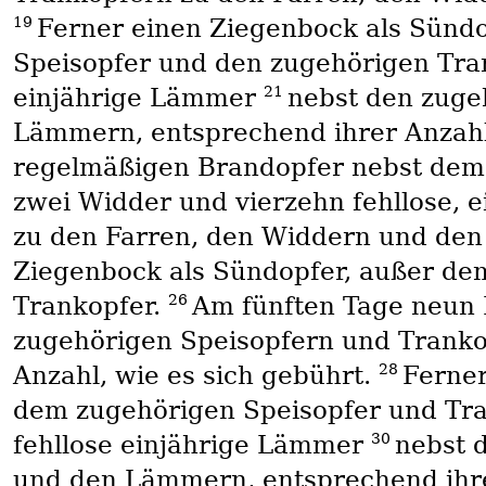
19
Ferner einen Ziegenbock als Sünd
Speisopfer und den zugehörigen Tra
21
einjährige Lämmer
nebst den zuge
Lämmern, entsprechend ihrer Anzahl,
regelmäßigen Brandopfer nebst dem
zwei Widder und vierzehn fehllose,
zu den Farren, den Widdern und den
Ziegenbock als Sündopfer, außer de
26
Trankopfer.
Am fünften Tage neun 
zugehörigen Speisopfern und Tranko
28
Anzahl, wie es sich gebührt.
Ferner
dem zugehörigen Speisopfer und Tr
30
fehllose einjährige Lämmer
nebst 
und den Lämmern, entsprechend ihre