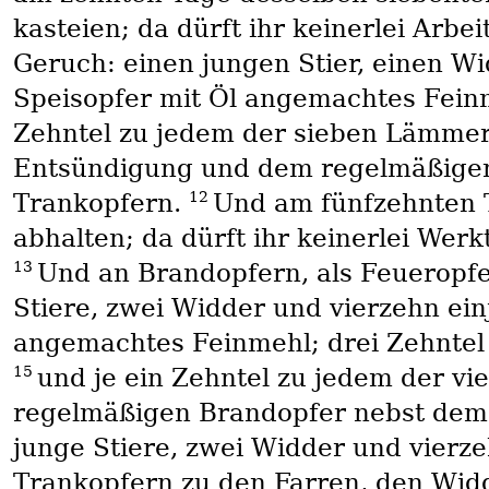
kasteien; da dürft ihr keinerlei Arbei
Geruch: einen jungen Stier, einen Wid
Speisopfer mit Öl angemachtes Feinm
Zehntel zu jedem der sieben Lämme
Entsündigung und dem regelmäßigen
12
Trankopfern.
Und am fünfzehnten T
abhalten; da dürft ihr keinerlei Werk
13
Und an Brandopfern, als Feueropfe
Stiere, zwei Widder und vierzehn ein
angemachtes Feinmehl; drei Zehntel 
15
und je ein Zehntel zu jedem der v
regelmäßigen Brandopfer nebst dem
junge Stiere, zwei Widder und vierz
Trankopfern zu den Farren, den Wid