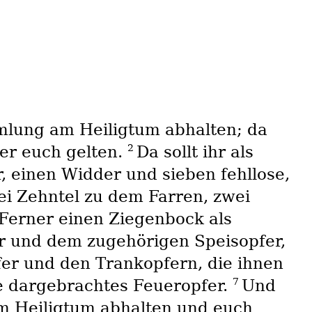
mmlung am Heiligtum abhalten; da
2
 er euch gelten.
Da sollt ihr als
, einen Widder und sieben fehllose,
ei Zehntel zu dem Farren, zwei
Ferner einen Ziegenbock als
und dem zugehörigen Speisopfer,
r und den Trankopfern, die ihnen
7
we dargebrachtes Feueropfer.
Und
m Heiligtum abhalten und euch