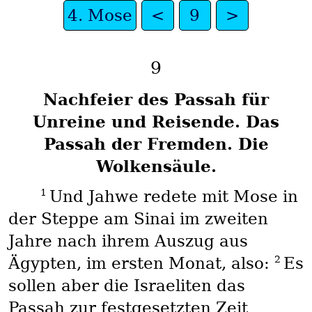
4. Mose
<
9
>
9
Nachfeier des Passah für
Unreine und Reisende. Das
Passah der Fremden. Die
Wolkensäule.
1
Und Jahwe redete mit Mose in
der Steppe am Sinai im zweiten
Jahre nach ihrem Auszug aus
2
Ägypten, im ersten Monat, also:
Es
sollen aber die Israeliten das
Passah zur festgesetzten Zeit