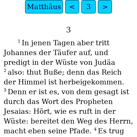
Matthäus
<
3
>
3
1
In jenen Tagen aber tritt
Johannes der Täufer auf, und
predigt in der Wüste von Judäa
2
also: thut Buße; denn das Reich
der Himmel ist herbeigekommen.
3
Denn er ist es, von dem gesagt ist
durch das Wort des Propheten
Jesaias: Hört, wie es ruft in der
Wüste: bereitet den Weg des Herrn,
4
macht eben seine Pfade.
Es trug