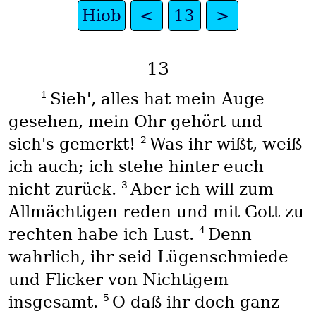
Hiob
<
13
>
13
1
Sieh', alles hat mein Auge
gesehen, mein Ohr gehört und
2
sich's gemerkt!
Was ihr wißt, weiß
ich auch; ich stehe hinter euch
3
nicht zurück.
Aber ich will zum
Allmächtigen reden und mit Gott zu
4
rechten habe ich Lust.
Denn
wahrlich, ihr seid Lügenschmiede
und Flicker von Nichtigem
5
insgesamt.
O daß ihr doch ganz