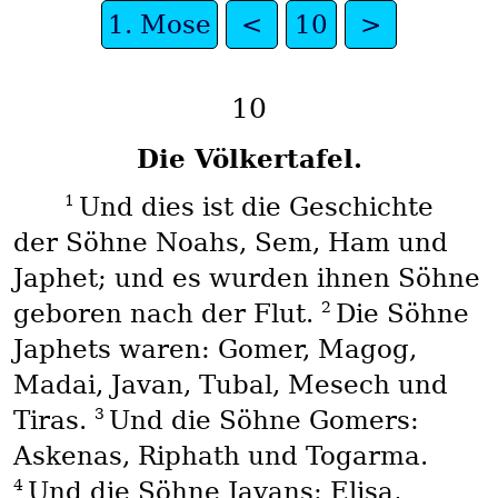
1. Mose
<
10
>
10
Die Völkertafel.
1
Und dies ist die Geschichte
der Söhne Noahs, Sem, Ham und
Japhet; und es wurden ihnen Söhne
2
geboren nach der Flut.
Die Söhne
Japhets waren: Gomer, Magog,
Madai, Javan, Tubal, Mesech und
3
Tiras.
Und die Söhne Gomers:
Askenas, Riphath und Togarma.
4
Und die Söhne Javans: Elisa,