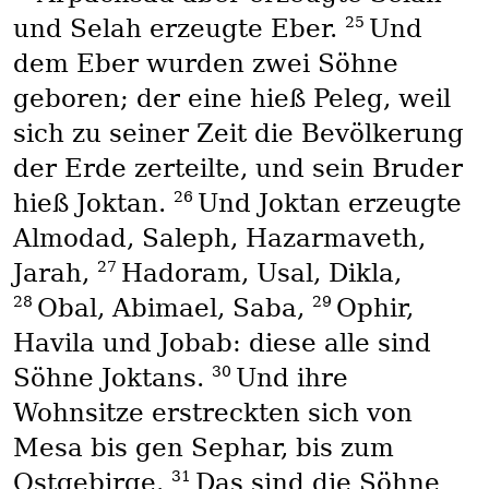
25
und Selah erzeugte Eber.
Und
dem Eber wurden zwei Söhne
geboren; der eine hieß Peleg, weil
sich zu seiner Zeit die Bevölkerung
der Erde zerteilte, und sein Bruder
26
hieß Joktan.
Und Joktan erzeugte
Almodad, Saleph, Hazarmaveth,
27
Jarah,
Hadoram, Usal, Dikla,
28
29
Obal, Abimael, Saba,
Ophir,
Havila und Jobab: diese alle sind
30
Söhne Joktans.
Und ihre
Wohnsitze erstreckten sich von
Mesa bis gen Sephar, bis zum
31
Ostgebirge.
Das sind die Söhne