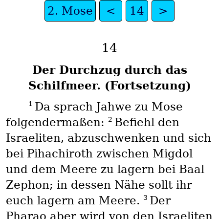
2. Mose
<
14
>
14
Der Durchzug durch das
Schilfmeer. (Fortsetzung)
1
Da sprach Jahwe zu Mose
2
folgendermaßen:
Befiehl den
Israeliten, abzuschwenken und sich
bei Pihachiroth zwischen Migdol
und dem Meere zu lagern bei Baal
Zephon; in dessen Nähe sollt ihr
3
euch lagern am Meere.
Der
Pharao aber wird von den Israeliten