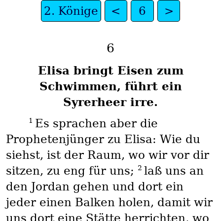
2. Könige
<
6
>
6
Elisa bringt Eisen zum
Schwimmen, führt ein
Syrerheer irre.
1
Es sprachen aber die
Prophetenjünger zu Elisa: Wie du
siehst, ist der Raum, wo wir vor dir
2
sitzen, zu eng für uns;
laß uns an
den Jordan gehen und dort ein
jeder einen Balken holen, damit wir
uns dort eine Stätte herrichten, wo