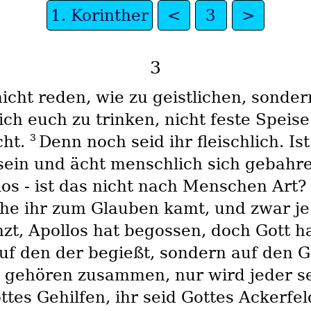
1. Korinther
<
3
>
3
nicht reden, wie zu geistlichen, sonde
ich euch zu trinken, nicht feste Speise
3
cht.
Denn noch seid ihr fleischlich. I
h sein und ächt menschlich sich gebah
los - ist das nicht nach Menschen Art?
lche ihr zum Glauben kamt, und zwar 
nzt, Apollos hat begossen, doch Gott h
uf den der begießt, sondern auf den G
e gehören zusammen, nur wird jeder 
ttes Gehilfen, ihr seid Gottes Ackerfe