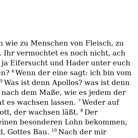
rn wie zu Menschen von Fleisch, zu
. Ihr vermochtet es noch nicht, ach
st ja Eifersucht und Hader unter euch
4
ren?
Wenn der eine sagt: ich bin vom
5
Was ist denn Apollos? was ist denn
je nach dem Maße, wie es jedem der
7
at es wachsen lassen.
Weder auf
8
ott, der wachsen läßt.
Der
seinen besonderen Lohn bekommen,
10
ld, Gottes Bau.
Nach der mir