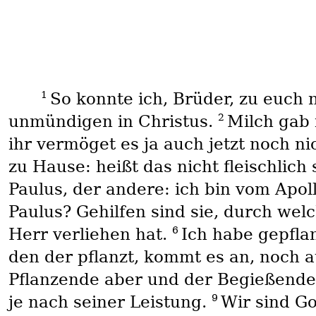
1
So konnte ich, Brüder, zu euch 
2
unmündigen in Christus.
Milch gab 
ihr vermöget es ja auch jetzt noch ni
zu Hause: heißt das nicht fleischlic
Paulus, der andere: ich bin vom Apol
Paulus? Gehilfen sind sie, durch we
6
Herr verliehen hat.
Ich habe gepfla
den der pflanzt, kommt es an, noch a
Pflanzende aber und der Begießend
9
je nach seiner Leistung.
Wir sind Go