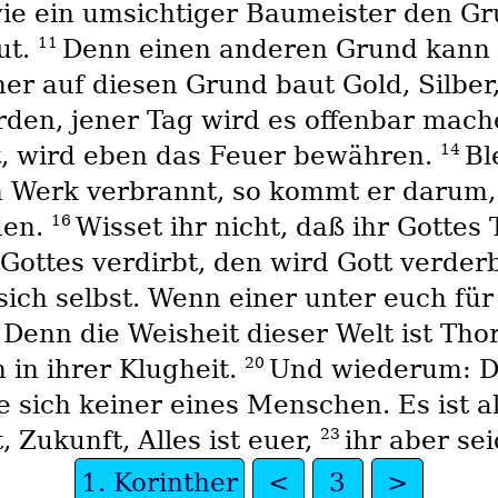
ie ein umsichtiger Baumeister den Gru
11
ut.
Denn einen anderen Grund kann zw
er auf diesen Grund baut Gold, Silber,
den, jener Tag wird es offenbar mache
14
st, wird eben das Feuer bewähren.
Bl
n Werk verbrannt, so kommt er darum, 
16
den.
Wisset ihr nicht, daß ihr Gottes
ottes verdirbt, den wird Gott verder
ich selbst. Wenn einer unter euch für 
9
Denn die Weisheit dieser Welt ist Thor
20
 in ihrer Klugheit.
Und wiederum: D
 sich keiner eines Menschen. Es ist a
23
 Zukunft, Alles ist euer,
ihr aber sei
1. Korinther
<
3
>