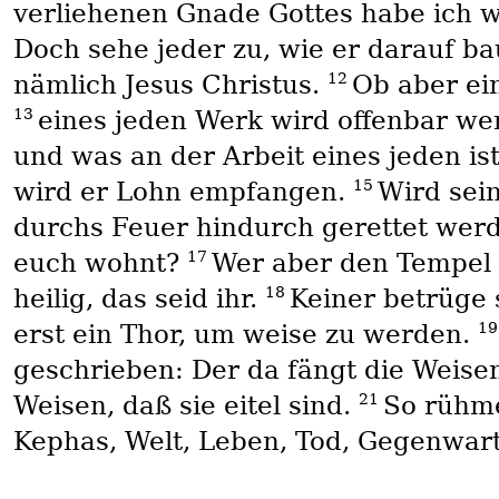
verliehenen Gnade Gottes habe ich w
Doch sehe jeder zu, wie er darauf ba
12
nämlich Jesus Christus.
Ob aber ein
13
eines jeden Werk wird offenbar wer
und was an der Arbeit eines jeden i
15
wird er Lohn empfangen.
Wird sei
durchs Feuer hindurch gerettet wer
17
euch wohnt?
Wer aber den Tempel G
18
heilig, das seid ihr.
Keiner betrüge s
1
erst ein Thor, um weise zu werden.
geschrieben: Der da fängt die Weisen
21
Weisen, daß sie eitel sind.
So rühme
Kephas, Welt, Leben, Tod, Gegenwart,