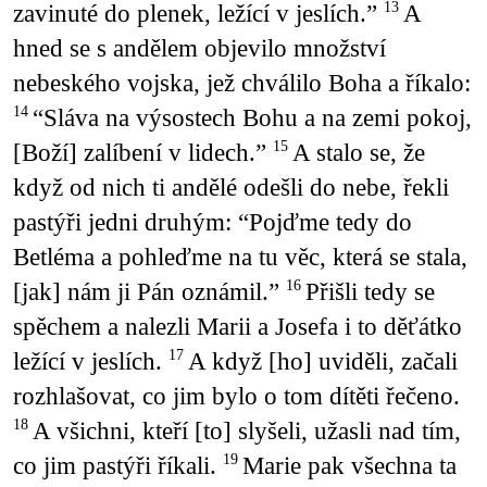
zavinuté do plenek, ležící v jeslích.”
A
13
hned se s andělem objevilo množství
nebeského vojska, jež chválilo Boha a říkalo:
“Sláva na výsostech Bohu a na zemi pokoj,
14
[Boží] zalíbení v lidech.”
A stalo se, že
15
když od nich ti andělé odešli do nebe, řekli
pastýři jedni druhým: “Pojďme tedy do
Betléma a pohleďme na tu věc, která se stala,
[jak] nám ji Pán oznámil.”
Přišli tedy se
16
spěchem a nalezli Marii a Josefa i to děťátko
ležící v jeslích.
A když [ho] uviděli, začali
17
rozhlašovat, co jim bylo o tom dítěti řečeno.
A všichni, kteří [to] slyšeli, užasli nad tím,
18
co jim pastýři říkali.
Marie pak všechna ta
19