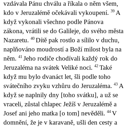
vzdávala Pánu chválu a říkala o něm všem,
kdo v Jeruzalémě očekávali vykoupení.
A
39
když vykonali všechno podle Pánova
zákona, vrátili se do Galileje, do svého města
Nazaretu.
Dítě pak rostlo a sílilo v duchu,
40
naplňováno moudrostí a Boží milost byla na
něm.
Jeho rodiče chodívali každý rok do
41
Jeruzaléma na svátek Veliké noci.
Také
42
když mu bylo dvanáct let, šli podle toho
svátečního zvyku vzhůru do Jeruzaléma.
A
43
když se naplnily dny [toho svátku], a už se
vraceli, zůstal chlapec Ježíš v Jeruzalémě a
Josef ani jeho matka [o tom] nevěděli.
V
44
domnění, že je v karavaně, ušli den cesty a