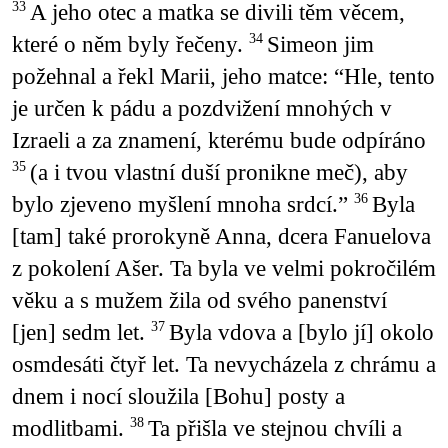
A jeho otec a matka se divili těm věcem,
33
které o něm byly řečeny.
Simeon jim
34
požehnal a řekl Marii, jeho matce: “Hle, tento
je určen k pádu a pozdvižení mnohých v
Izraeli a za znamení, kterému bude odpíráno
(a i tvou vlastní duší pronikne meč), aby
35
bylo zjeveno myšlení mnoha srdcí.”
Byla
36
[tam] také prorokyně Anna, dcera Fanuelova
z pokolení Ašer. Ta byla ve velmi pokročilém
věku a s mužem žila od svého panenství
[jen] sedm let.
Byla vdova a [bylo jí] okolo
37
osmdesáti čtyř let. Ta nevycházela z chrámu a
dnem i nocí sloužila [Bohu] posty a
modlitbami.
Ta přišla ve stejnou chvíli a
38