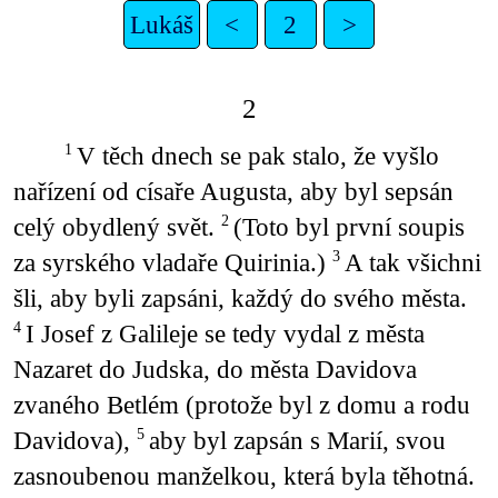
Lukáš
<
2
>
2
V těch dnech se pak stalo, že vyšlo
1
nařízení od císaře Augusta, aby byl sepsán
celý obydlený svět.
(Toto byl první soupis
2
za syrského vladaře Quirinia.)
A tak všichni
3
šli, aby byli zapsáni, každý do svého města.
I Josef z Galileje se tedy vydal z města
4
Nazaret do Judska, do města Davidova
zvaného Betlém (protože byl z domu a rodu
Davidova),
aby byl zapsán s Marií, svou
5
zasnoubenou manželkou, která byla těhotná.