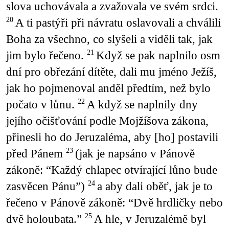
slova uchovávala a zvažovala ve svém srdci.
A ti pastýři při návratu oslavovali a chválili
20
Boha za všechno, co slyšeli a viděli tak, jak
jim bylo řečeno.
Když se pak naplnilo osm
21
dní pro obřezání dítěte, dali mu jméno Ježíš,
jak ho pojmenoval anděl předtím, než bylo
počato v lůnu.
A když se naplnily dny
22
jejího očišťování podle Mojžíšova zákona,
přinesli ho do Jeruzaléma, aby [ho] postavili
před Pánem
(jak je napsáno v Pánově
23
zákoně: “Každý chlapec otvírající lůno bude
zasvěcen Pánu”)
a aby dali oběť, jak je to
24
řečeno v Pánově zákoně: “Dvě hrdličky nebo
dvě holoubata.”
A hle, v Jeruzalémě byl
25