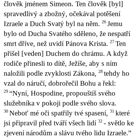
člověk jménem Simeon. Ten člověk [byl]
spravedlivý a zbožný, očekával potěšení
Izraele a Duch Svatý byl na něm.
Jemu
26
bylo od Ducha Svatého sděleno, že nespatří
smrt dříve, než uvidí Pánova Krista.
Ten
27
přišel [veden] Duchem do chrámu. A když
rodiče přinesli to dítě, Ježíše, aby s ním
naložili podle zvyklosti Zákona,
tehdy ho
28
vzal do náručí, dobrořečil Bohu a řekl:
“Nyní, Hospodine, propouštíš svého
29
služebníka v pokoji podle svého slova.
Neboť mé oči spatřily tvé spasení,
které
30
31
jsi připravil před tváří všech lidí
- světlo ke
32
zjevení národům a slávu tvého lidu Izraele.”