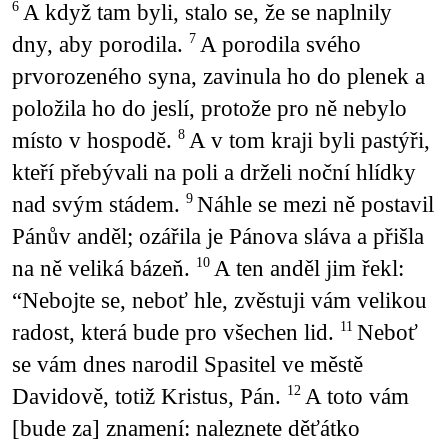
A když tam byli, stalo se, že se naplnily
6
dny, aby porodila.
A porodila svého
7
prvorozeného syna, zavinula ho do plenek a
položila ho do jeslí, protože pro ně nebylo
místo v hospodě.
A v tom kraji byli pastýři,
8
kteří přebývali na poli a drželi noční hlídky
nad svým stádem.
Náhle se mezi ně postavil
9
Pánův anděl; ozářila je Pánova sláva a přišla
na ně veliká bázeň.
A ten anděl jim řekl:
10
“Nebojte se, neboť hle, zvěstuji vám velikou
radost, která bude pro všechen lid.
Neboť
11
se vám dnes narodil Spasitel ve městě
Davidově, totiž Kristus, Pán.
A toto vám
12
[bude za] znamení: naleznete děťátko