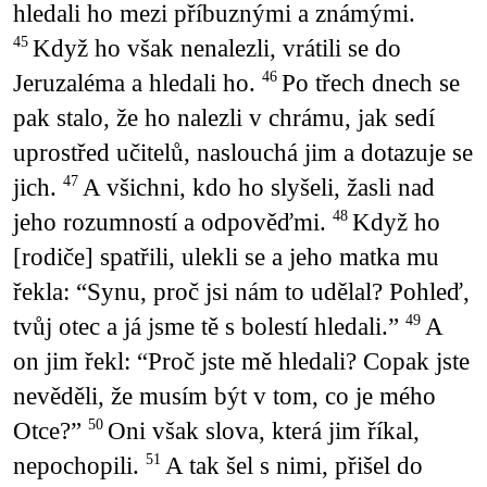
hledali ho mezi příbuznými a známými.
Když ho však nenalezli, vrátili se do
45
Jeruzaléma a hledali ho.
Po třech dnech se
46
pak stalo, že ho nalezli v chrámu, jak sedí
uprostřed učitelů, naslouchá jim a dotazuje se
jich.
A všichni, kdo ho slyšeli, žasli nad
47
jeho rozumností a odpověďmi.
Když ho
48
[rodiče] spatřili, ulekli se a jeho matka mu
řekla: “Synu, proč jsi nám to udělal? Pohleď,
tvůj otec a já jsme tě s bolestí hledali.”
A
49
on jim řekl: “Proč jste mě hledali? Copak jste
nevěděli, že musím být v tom, co je mého
Otce?”
Oni však slova, která jim říkal,
50
nepochopili.
A tak šel s nimi, přišel do
51