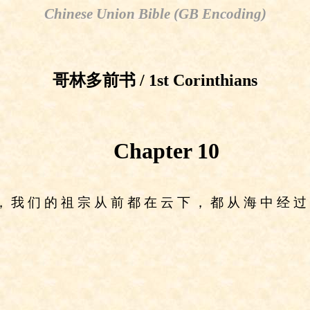
Chinese Union Bible (GB Encoding)
哥林多前书 / 1st Corinthians
Chapter 10
， 我 们 的 祖 宗 从 前 都 在 云 下 ， 都 从 海 中 经 过