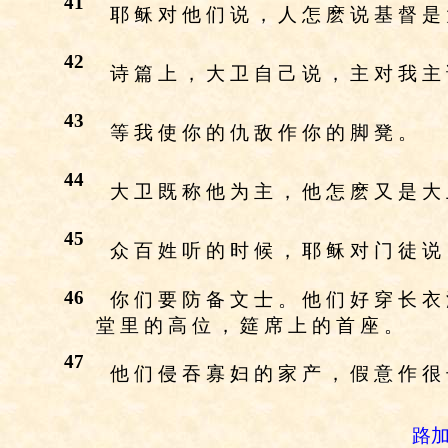
41
耶 稣 对 他 们 说 ， 人 怎 麽 说 基 督 是
42
诗 篇 上 ， 大 卫 自 己 说 ， 主 对 我 主
43
等 我 使 你 的 仇 敌 作 你 的 脚 凳 。
44
大 卫 既 称 他 为 主 ， 他 怎 麽 又 是 大
45
众 百 姓 听 的 时 候 ， 耶 稣 对 门 徒 说
46
你 们 要 防 备 文 士 。 他 们 好 穿 长 衣
堂 里 的 高 位 ， 筵 席 上 的 首 座 。
47
他 们 侵 吞 寡 妇 的 家 产 ， 假 意 作 很
路加福