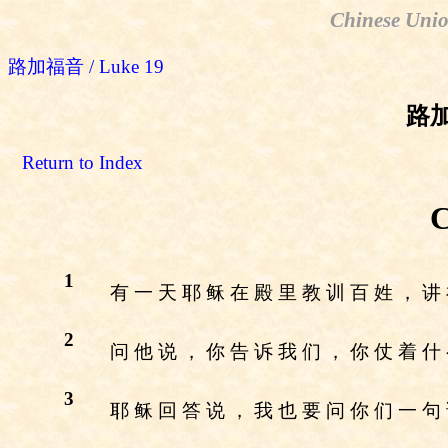
Chinese Unio
路加福音 / Luke 19
路加
Return to Index
C
1
有 一 天 耶 稣 在 殿 里 教 训 百 姓 ， 讲
2
问 他 说 ， 你 告 诉 我 们 ， 你 仗 着 什
3
耶 稣 回 答 说 ， 我 也 要 问 你 们 一 句