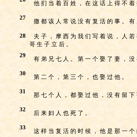
他 扪 当 着 百 姓 ， 在 这 话 上 得 不 着
27
撒 都 该 人 常 说 没 有 复 活 的 事 。 有
28
夫 子 ， 摩 西 为 我 们 写 着 说 ， 人 若
哥 生 子 立 后 。
29
有 弟 兄 七 人 。 第 一 个 娶 了 妻 ， 没
30
第 二 个 ， 第 三 个 ， 也 娶 过 他 。
31
那 七 个 人 ， 都 娶 过 他 ， 没 有 留 下
32
后 来 妇 人 也 死 了 。
33
这 样 当 复 活 的 时 候 ， 他 是 那 一 个