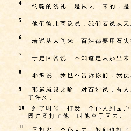
4
约 翰 的 洗 礼 ， 是 从 天 上 来 的 ， 是
5
他 们 彼 此 商 议 说 ， 我 们 若 说 从 天
6
若 说 从 人 间 来 ， 百 姓 都 要 用 石 头
7
于 是 回 答 说 ， 不 知 道 是 从 那 里 来
8
耶 稣 说 ， 我 也 不 告 诉 你 们 ， 我 仗
9
耶 稣 就 设 比 喻 ， 对 百 姓 说 ， 有 人
了 许 久 。
10
到 了 时 候 ， 打 发 一 个 仆 人 到 园 户
园 户 竟 打 了 他 ， 叫 他 空 手 回 去 。
11
又 打 发 一 个 仆 人 去 。 他 们 也 打 了