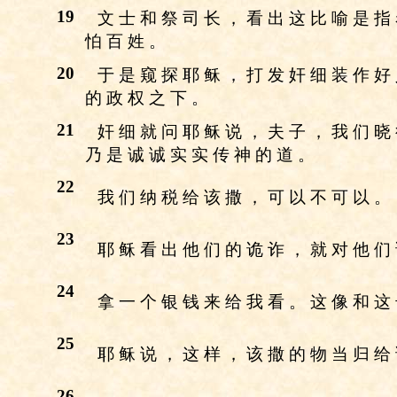
19
文 士 和 祭 司 长 ， 看 出 这 比 喻 是 指
怕 百 姓 。
20
于 是 窥 探 耶 稣 ， 打 发 奸 细 装 作 好
的 政 权 之 下 。
21
奸 细 就 问 耶 稣 说 ， 夫 子 ， 我 们 晓
乃 是 诚 诚 实 实 传 神 的 道 。
22
我 们 纳 税 给 该 撒 ， 可 以 不 可 以 。
23
耶 稣 看 出 他 们 的 诡 诈 ， 就 对 他 们
24
拿 一 个 银 钱 来 给 我 看 。 这 像 和 这
25
耶 稣 说 ， 这 样 ， 该 撒 的 物 当 归 给
26