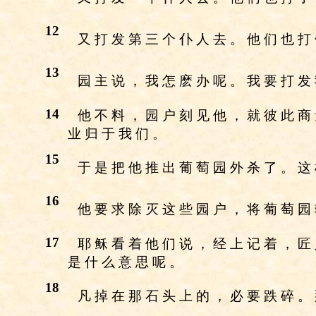
12
又 打 发 第 三 个 仆 人 去 。 他 们 也 打
13
园 主 说 ， 我 怎 麽 办 呢 。 我 要 打 发
14
他 不 料 ， 园 户 刻 见 他 ， 就 彼 此 商
业 归 于 我 们 。
15
于 是 把 他 推 出 葡 萄 园 外 杀 了 。 这
16
他 要 求 除 灭 这 些 园 户 ， 将 葡 萄 园
17
耶 稣 看 着 他 们 说 ， 经 上 记 着 ， 匠
是 什 么 意 思 呢 。
18
凡 掉 在 那 石 头 上 的 ， 必 要 跌 碎 。