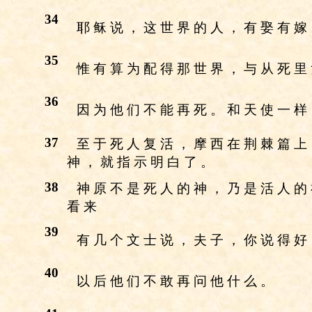
34
耶 稣 说 ， 这 世 界 的 人 ， 有 娶 有 嫁
35
惟 有 算 为 配 得 那 世 界 ， 与 从 死 里
36
因 为 他 们 不 能 再 死 。 和 天 使 一 样
37
至 于 死 人 复 活 ， 摩 西 在 荆 棘 篇 上
神 ， 就 指 示 明 白 了 。
38
神 原 不 是 死 人 的 神 ， 乃 是 活 人 的
看 来
39
有 几 个 文 士 说 ， 夫 子 ， 你 说 得 好
40
以 后 他 们 不 敢 再 问 他 什 么 。